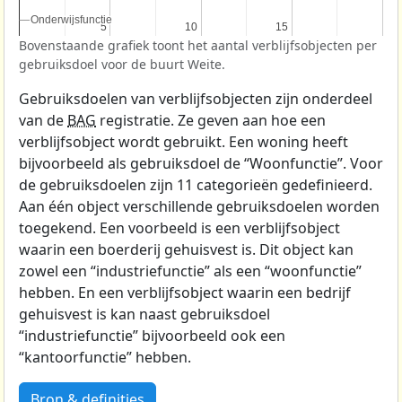
Onderwijsfunctie
Onderwijsfunctie
5
5
10
10
15
15
Bovenstaande grafiek toont het aantal verblijfsobjecten per
gebruiksdoel voor de buurt Weite.
Gebruiksdoelen van verblijfsobjecten zijn onderdeel
van de
BAG
registratie. Ze geven aan hoe een
verblijfsobject wordt gebruikt. Een woning heeft
bijvoorbeeld als gebruiksdoel de “Woonfunctie”. Voor
de gebruiksdoelen zijn 11 categorieën gedefinieerd.
Aan één object verschillende gebruiksdoelen worden
toegekend. Een voorbeeld is een verblijfsobject
waarin een boerderij gehuisvest is. Dit object kan
zowel een “industriefunctie” als een “woonfunctie”
hebben. En een verblijfsobject waarin een bedrijf
gehuisvest is kan naast gebruiksdoel
“industriefunctie” bijvoorbeeld ook een
“kantoorfunctie” hebben.
Bron & definities