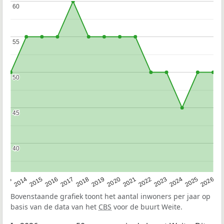
60
60
55
55
50
50
45
45
40
40
2022
2015
2021
2014
2020
2013
2026
2019
2025
2018
2024
2017
2023
2016
Bovenstaande grafiek toont het aantal inwoners per jaar op
basis van de data van het
CBS
voor de buurt Weite.