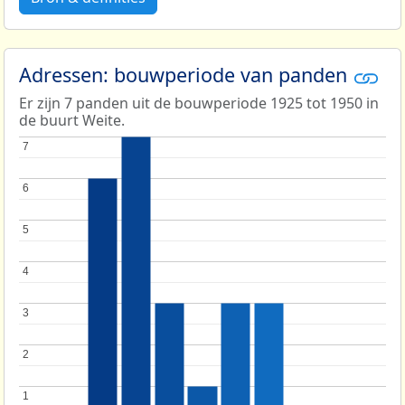
Adressen: bouwperiode van panden
Er zijn 7 panden uit de bouwperiode 1925 tot 1950 in
de buurt Weite.
7
7
6
6
5
5
4
4
3
3
2
2
1
1