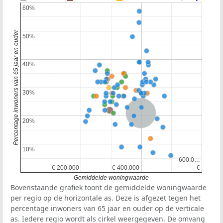
60%
60%
Percentage inwoners van 65 jaar en ouder
50%
50%
40%
40%
30%
30%
Nederland
20%
20%
10%
10%
600.0…
600.0…
€ 200.000
€ 200.000
€ 400.000
€ 400.000
€
€
Gemiddelde woningwaarde
Bovenstaande grafiek toont de gemiddelde woningwaarde
per regio op de horizontale as. Deze is afgezet tegen het
percentage inwoners van 65 jaar en ouder op de verticale
as. Iedere regio wordt als cirkel weergegeven. De omvang