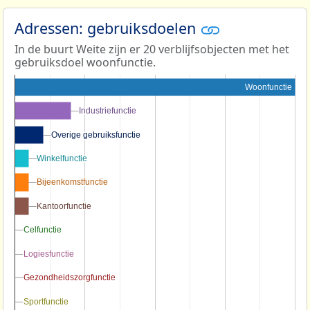
Adressen: gebruiksdoelen
In de buurt Weite zijn er 20 verblijfsobjecten met het
gebruiksdoel woonfunctie.
Woonfunctie
Industriefunctie
Industriefunctie
Overige gebruiksfunctie
Overige gebruiksfunctie
Winkelfunctie
Winkelfunctie
Bijeenkomstfunctie
Bijeenkomstfunctie
Kantoorfunctie
Kantoorfunctie
Celfunctie
Celfunctie
Logiesfunctie
Logiesfunctie
Gezondheidszorgfunctie
Gezondheidszorgfunctie
Sportfunctie
Sportfunctie