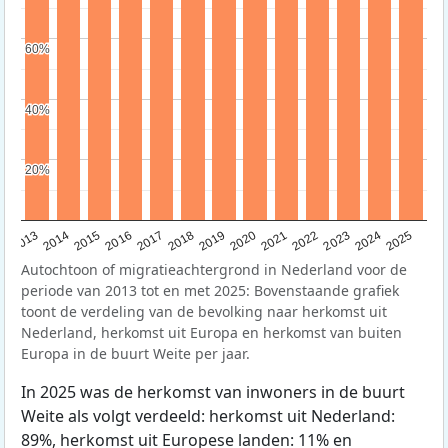
60%
60%
40%
40%
20%
20%
2015
2014
2021
2013
2020
2019
2018
2025
2017
2024
2023
2016
2022
Autochtoon of migratieachtergrond in Nederland voor de
periode van 2013 tot en met 2025: Bovenstaande grafiek
toont de verdeling van de bevolking naar herkomst uit
Nederland, herkomst uit Europa en herkomst van buiten
Europa in de buurt Weite per jaar.
In 2025 was de herkomst van inwoners in de buurt
Weite als volgt verdeeld: herkomst uit Nederland:
89%, herkomst uit Europese landen: 11% en