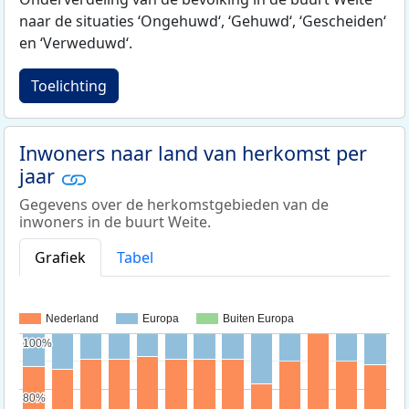
naar de situaties ‘Ongehuwd‘, ‘Gehuwd‘, ‘Gescheiden‘
en ‘Verweduwd‘.
Toelichting
Inwoners naar land van herkomst per
jaar
Gegevens over de herkomstgebieden van de
inwoners in de buurt Weite.
Grafiek
Tabel
Nederland
Europa
Buiten Europa
100%
100%
80%
80%