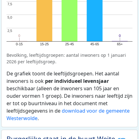
7,5
7,5
5,0
5,0
2,5
2,5
0
0
0
0
0-15
15-25
25-45
45-65
65+
Bevolking, leeftijdsgroepen: aantal inwoners op 1 januari
2026 per leeftijdsgroep.
De grafiek toont de leeftijdsgroepen. Het aantal
inwoners is ook
per individueel levensjaar
beschikbaar (alleen de inwoners van 105 jaar en
ouder vormen 1 groep). De inwoners naar leeftijd zijn
er tot op buurtniveau in het document met
leeftijdsgegevens in de
download voor de gemeente
Westerwolde
.
Burgerlijke staat in de buurt Weite