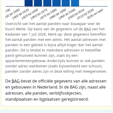
1950 tot 1970
1990 tot 2000
1900 tot 1925
2020 en later
1970 tot 1980
oor 1700
2000 tot 2010
1925 tot 1950
1980 tot 1990
1700 tot 1900
2010 tot 2020
Overzicht van het aantal panden naar bouwjaar voor de
buurt Weite. Op basis van de gegevens uit de
BAG
van het
Kadaster van 1 juli 2026. Merk op: deze gegevens betreffen
het aantal panden met een adres. Het aantal adressen met
panden in een gebied is bijna altijd hoger dan het aantal
panden. Dit is omdat er meerdere adressen in hetzelfde
pand gehuisvest kunnen zijn, zoals bij een
appartementengebouw. Anderzijds kunnen er ook panden
zonder adres voorkomen (zoals bijvoorbeeld een schuur),
panden zonder adres zijn in deze telling niet meegenomen.
De
BAG
bevat de officiële gegevens van alle adressen
en gebouwen in Nederland. In de BAG zijn, naast alle
adressen, alle panden, verblijfsobjecten,
standplaatsen en ligplaatsen geregistreerd.