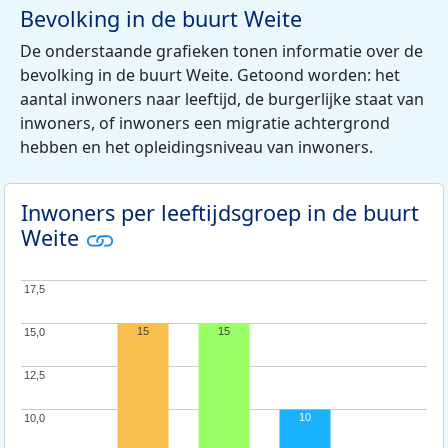
Bevolking in de buurt Weite
De onderstaande grafieken tonen informatie over de
bevolking in de buurt Weite. Getoond worden: het
aantal inwoners naar leeftijd, de burgerlijke staat van
inwoners, of inwoners een migratie achtergrond
hebben en het opleidingsniveau van inwoners.
Inwoners per leeftijdsgroep in de buurt
Weite
17,5
17,5
15
15
15,0
15,0
12,5
12,5
10
10,0
10,0