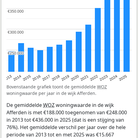
€350.000
€350.000
€300.000
€300.000
€250.000
€250.000
2015
2021
2014
2020
2013
2019
2025
2018
2024
2017
2023
2016
2022
Bovenstaande grafiek toont de gemiddelde
WOZ
woningwaarde per jaar in de wijk Afferden.
De gemiddelde
WOZ
woningwaarde in de wijk
Afferden is met €188.000 toegenomen van €248.000
in 2013 tot €436.000 in 2025 (dat is een stijging van
76%). Het gemiddelde verschil per jaar over de hele
periode van 2013 tot en met 2025 was €15.667