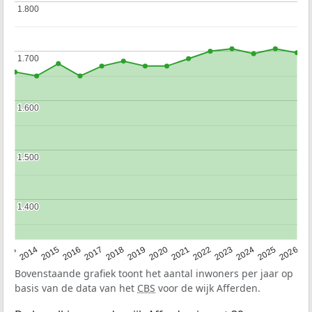
1.800
1.800
1.700
1.700
1.600
1.600
1.500
1.500
1.400
1.400
2022
2015
2021
2014
2020
2013
2026
2019
2025
2018
2024
2017
2023
2016
Bovenstaande grafiek toont het aantal inwoners per jaar op
basis van de data van het
CBS
voor de wijk Afferden.