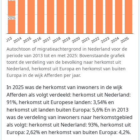
20%
20%
2015
2014
2021
2013
2020
2019
2018
2025
2017
2024
2023
2016
2022
Autochtoon of migratieachtergrond in Nederland voor de
periode van 2013 tot en met 2025: Bovenstaande grafiek
toont de verdeling van de bevolking naar herkomst uit
Nederland, herkomst uit Europa en herkomst van buiten
Europa in de wijk Afferden per jaar.
In 2025 was de herkomst van inwoners in de wijk
Afferden als volgt verdeeld: herkomst uit Nederland:
91%, herkomst uit Europese landen: 3,54% en
herkomst uit landen buiten Europa: 5,6% En in 2013
was de verdeling van inwoners naar herkomstgebied
als volgt: herkomst uit Nederland: 93%, herkomst uit
Europa: 2,62% en herkomst van buiten Europa: 4,2%.