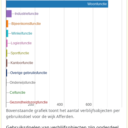
Woonfunctie
Industriefunctie
Industriefunctie
Bijeenkomstfunctie
Bijeenkomstfunctie
Winkelfunctie
Winkelfunctie
Logiesfunctie
Logiesfunctie
Sportfunctie
Sportfunctie
Kantoorfunctie
Kantoorfunctie
Overige gebruiksfunctie
Overige gebruiksfunctie
Onderwijsfunctie
Onderwijsfunctie
Celfunctie
Celfunctie
Gezondheidszorgfunctie
Gezondheidszorgfunctie
200
200
400
400
600
600
Bovenstaande grafiek toont het aantal verblijfsobjecten per
gebruiksdoel voor de wijk Afferden.
Gebruiksdoelen van verblijfsobjecten zijn onderdeel