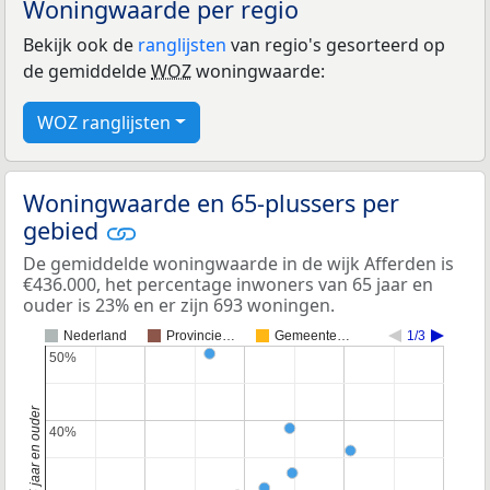
Woningwaarde per regio
Bekijk ook de
ranglijsten
van regio's gesorteerd op
de gemiddelde
WOZ
woningwaarde:
WOZ ranglijsten
Woningwaarde en 65-plussers per
gebied
De gemiddelde woningwaarde in de wijk Afferden is
€436.000, het percentage inwoners van 65 jaar en
ouder is 23% en er zijn 693 woningen.
Nederland
Provincie…
Gemeente…
1/3
50%
50%
40%
40%