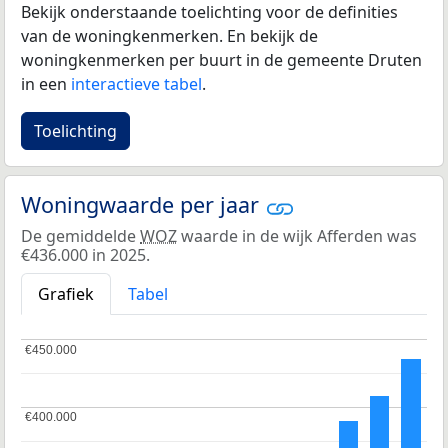
Bekijk onderstaande toelichting voor de definities
van de woningkenmerken. En bekijk de
woningkenmerken per buurt in de gemeente Druten
in een
interactieve tabel
.
Toelichting
Woningwaarde per jaar
De gemiddelde
WOZ
waarde in de wijk Afferden was
€436.000 in 2025.
Grafiek
Tabel
€450.000
€450.000
€400.000
€400.000