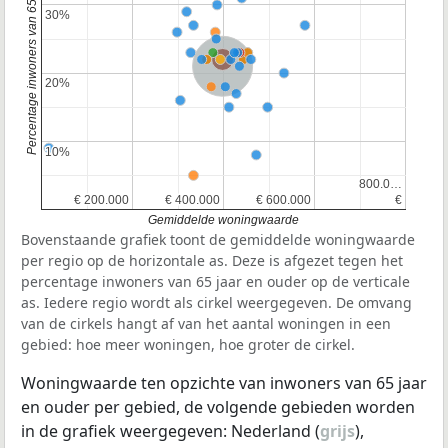
Percentage inwoners van 65 jaar en ouder
30%
30%
Provincie Gelderland
Nederland
20%
20%
10%
10%
800.0…
800.0…
€ 200.000
€ 200.000
€ 400.000
€ 400.000
€ 600.000
€ 600.000
€
€
Gemiddelde woningwaarde
Bovenstaande grafiek toont de gemiddelde woningwaarde
per regio op de horizontale as. Deze is afgezet tegen het
percentage inwoners van 65 jaar en ouder op de verticale
as. Iedere regio wordt als cirkel weergegeven. De omvang
van de cirkels hangt af van het aantal woningen in een
gebied: hoe meer woningen, hoe groter de cirkel.
Woningwaarde ten opzichte van inwoners van 65 jaar
en ouder per gebied, de volgende gebieden worden
in de grafiek weergegeven: Nederland (
grijs
),