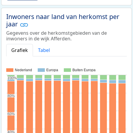
Inwoners naar land van herkomst per
jaar
Gegevens over de herkomstgebieden van de
inwoners in de wijk Afferden.
Grafiek
Tabel
Nederland
Europa
Buiten Europa
100%
100%
80%
80%
60%
60%
40%
40%