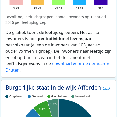
0-15
15-25
25-45
45-65
65+
Bevolking, leeftijdsgroepen: aantal inwoners op 1 januari
2026 per leeftijdsgroep.
De grafiek toont de leeftijdsgroepen. Het aantal
inwoners is ook
per individueel levensjaar
beschikbaar (alleen de inwoners van 105 jaar en
ouder vormen 1 groep). De inwoners naar leeftijd zijn
er tot op buurtniveau in het document met
leeftijdsgegevens in de
download voor de gemeente
Druten
.
Burgerlijke staat in de wijk Afferden
Ongehuwd
Gehuwd
Gescheiden
Verweduwd
4,7%
6,5%