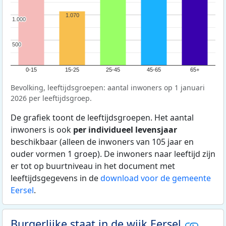
1.070
1.000
1.000
500
500
0-15
15-25
25-45
45-65
65+
Bevolking, leeftijdsgroepen: aantal inwoners op 1 januari
2026 per leeftijdsgroep.
De grafiek toont de leeftijdsgroepen. Het aantal
inwoners is ook
per individueel levensjaar
beschikbaar (alleen de inwoners van 105 jaar en
ouder vormen 1 groep). De inwoners naar leeftijd zijn
er tot op buurtniveau in het document met
leeftijdsgegevens in de
download voor de gemeente
Eersel
.
Burgerlijke staat in de wijk Eersel