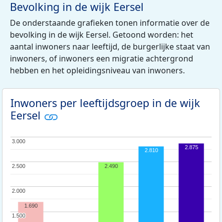
Bevolking in de wijk Eersel
De onderstaande grafieken tonen informatie over de
bevolking in de wijk Eersel. Getoond worden: het
aantal inwoners naar leeftijd, de burgerlijke staat van
inwoners, of inwoners een migratie achtergrond
hebben en het opleidingsniveau van inwoners.
Inwoners per leeftijdsgroep in de wijk
Eersel
3.000
3.000
2.875
2.810
2.500
2.500
2.490
2.000
2.000
1.690
1.500
1.500