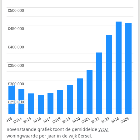
€500.000
€500.000
€450.000
€450.000
€400.000
€400.000
€350.000
€350.000
€300.000
€300.000
€250.000
€250.000
2015
2021
2014
2020
2013
2019
2025
2018
2024
2017
2023
2016
2022
Bovenstaande grafiek toont de gemiddelde
WOZ
woningwaarde per jaar in de wijk Eersel.