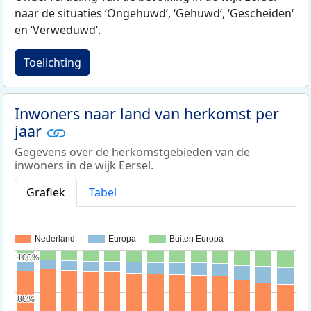
naar de situaties ‘Ongehuwd‘, ‘Gehuwd‘, ‘Gescheiden‘
en ‘Verweduwd‘.
Toelichting
Inwoners naar land van herkomst per
jaar
Gegevens over de herkomstgebieden van de
inwoners in de wijk Eersel.
Grafiek
Tabel
Nederland
Europa
Buiten Europa
100%
100%
80%
80%