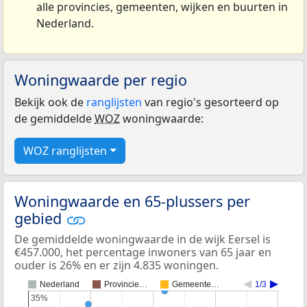
alle provincies, gemeenten, wijken en buurten in
Nederland.
Woningwaarde per regio
Bekijk ook de
ranglijsten
van regio's gesorteerd op
de gemiddelde
WOZ
woningwaarde:
WOZ ranglijsten
Woningwaarde en 65-plussers per
gebied
De gemiddelde woningwaarde in de wijk Eersel is
€457.000, het percentage inwoners van 65 jaar en
ouder is 26% en er zijn 4.835 woningen.
Nederland
Provincie…
Gemeente…
1/3
35%
35%