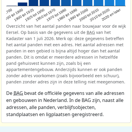
1950 tot 1970
1990 tot 2000
1900 tot 1925
2020 en later
1970 tot 1980
oor 1700
2000 tot 2010
1925 tot 1950
1980 tot 1990
1700 tot 1900
2010 tot 2020
Overzicht van het aantal panden naar bouwjaar voor de wijk
Eersel. Op basis van de gegevens uit de
BAG
van het
Kadaster van 1 juli 2026. Merk op: deze gegevens betreffen
het aantal panden met een adres. Het aantal adressen met
panden in een gebied is bijna altijd hoger dan het aantal
panden. Dit is omdat er meerdere adressen in hetzelfde
pand gehuisvest kunnen zijn, zoals bij een
appartementengebouw. Anderzijds kunnen er ook panden
zonder adres voorkomen (zoals bijvoorbeeld een schuur),
panden zonder adres zijn in deze telling niet meegenomen.
De
BAG
bevat de officiële gegevens van alle adressen
en gebouwen in Nederland. In de BAG zijn, naast alle
adressen, alle panden, verblijfsobjecten,
standplaatsen en ligplaatsen geregistreerd.