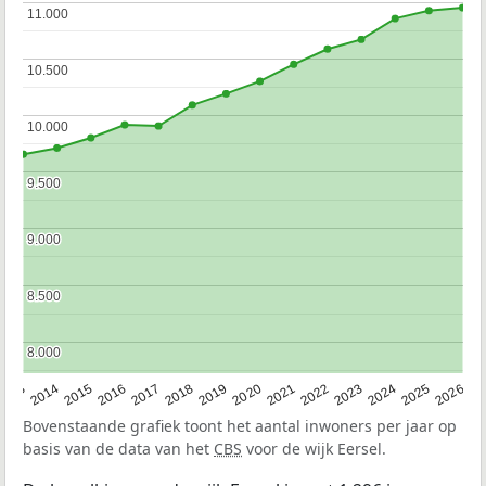
11.000
11.000
10.500
10.500
10.000
10.000
9.500
9.500
9.000
9.000
8.500
8.500
8.000
8.000
2022
2015
2021
2014
2020
2013
2026
2019
2025
2018
2024
2017
2023
2016
Bovenstaande grafiek toont het aantal inwoners per jaar op
basis van de data van het
CBS
voor de wijk Eersel.