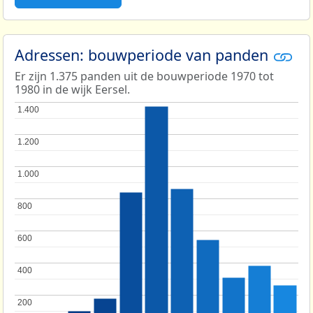
Adressen: bouwperiode van panden
Er zijn 1.375 panden uit de bouwperiode 1970 tot
1980 in de wijk Eersel.
1.400
1.400
1.200
1.200
1.000
1.000
800
800
600
600
400
400
200
200