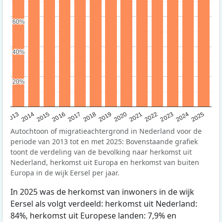
60%
60%
40%
40%
20%
20%
2015
2014
2021
2013
2020
2019
2018
2025
2017
2024
2023
2016
2022
Autochtoon of migratieachtergrond in Nederland voor de
periode van 2013 tot en met 2025: Bovenstaande grafiek
toont de verdeling van de bevolking naar herkomst uit
Nederland, herkomst uit Europa en herkomst van buiten
Europa in de wijk Eersel per jaar.
In 2025 was de herkomst van inwoners in de wijk
Eersel als volgt verdeeld: herkomst uit Nederland:
84%, herkomst uit Europese landen: 7,9% en