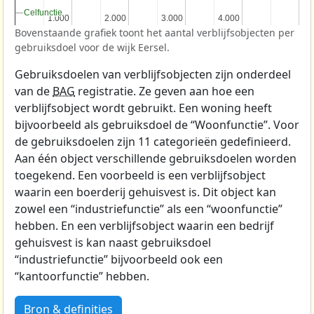
Celfunctie
Celfunctie
1.000
1.000
2.000
2.000
3.000
3.000
4.000
4.000
Bovenstaande grafiek toont het aantal verblijfsobjecten per
gebruiksdoel voor de wijk Eersel.
Gebruiksdoelen van verblijfsobjecten zijn onderdeel
van de
BAG
registratie. Ze geven aan hoe een
verblijfsobject wordt gebruikt. Een woning heeft
bijvoorbeeld als gebruiksdoel de “Woonfunctie”. Voor
de gebruiksdoelen zijn 11 categorieën gedefinieerd.
Aan één object verschillende gebruiksdoelen worden
toegekend. Een voorbeeld is een verblijfsobject
waarin een boerderij gehuisvest is. Dit object kan
zowel een “industriefunctie” als een “woonfunctie”
hebben. En een verblijfsobject waarin een bedrijf
gehuisvest is kan naast gebruiksdoel
“industriefunctie” bijvoorbeeld ook een
“kantoorfunctie” hebben.
Bron & definities