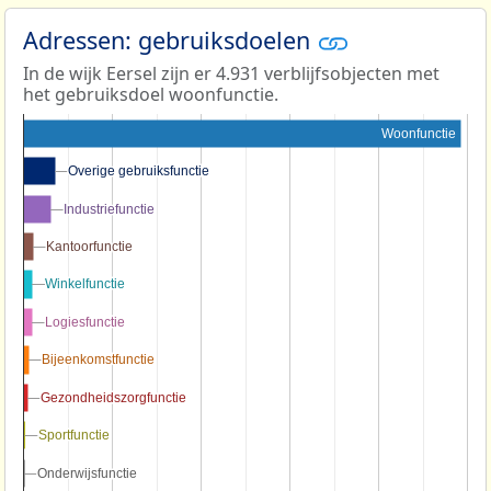
Adressen: gebruiksdoelen
In de wijk Eersel zijn er 4.931 verblijfsobjecten met
het gebruiksdoel woonfunctie.
Woonfunctie
Overige gebruiksfunctie
Overige gebruiksfunctie
Industriefunctie
Industriefunctie
Kantoorfunctie
Kantoorfunctie
Winkelfunctie
Winkelfunctie
Logiesfunctie
Logiesfunctie
Bijeenkomstfunctie
Bijeenkomstfunctie
Gezondheidszorgfunctie
Gezondheidszorgfunctie
Sportfunctie
Sportfunctie
Onderwijsfunctie
Onderwijsfunctie