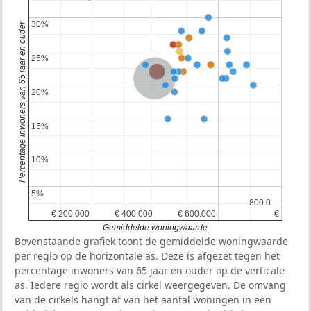
30%
30%
Percentage inwoners van 65 jaar en ouder
25%
25%
Provincie Noord-Brabant
Nederland
20%
20%
15%
15%
10%
10%
5%
5%
800.0…
800.0…
€ 200.000
€ 200.000
€ 400.000
€ 400.000
€ 600.000
€ 600.000
€
€
Gemiddelde woningwaarde
Bovenstaande grafiek toont de gemiddelde woningwaarde
per regio op de horizontale as. Deze is afgezet tegen het
percentage inwoners van 65 jaar en ouder op de verticale
as. Iedere regio wordt als cirkel weergegeven. De omvang
van de cirkels hangt af van het aantal woningen in een