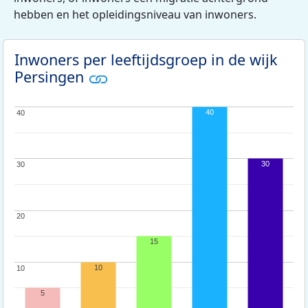
hebben en het opleidingsniveau van inwoners.
Inwoners per leeftijdsgroep in de wijk
Persingen
40
40
40
30
30
30
20
20
15
10
10
10
5