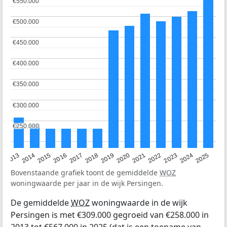
€550.000
€550.000
€500.000
€500.000
€450.000
€450.000
€400.000
€400.000
€350.000
€350.000
€300.000
€300.000
€250.000
€250.000
2015
2021
2014
2020
2013
2019
2025
2018
2024
2017
2023
2016
2022
Bovenstaande grafiek toont de gemiddelde
WOZ
woningwaarde per jaar in de wijk Persingen.
De gemiddelde
WOZ
woningwaarde in de wijk
Persingen is met €309.000 gegroeid van €258.000 in