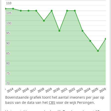
110
110
105
105
100
100
95
95
90
90
85
85
80
80
75
75
70
70
2022
2015
2021
2014
2020
2013
2026
2019
2025
2018
2024
2017
2023
2016
Bovenstaande grafiek toont het aantal inwoners per jaar op
basis van de data van het
CBS
voor de wijk Persingen.