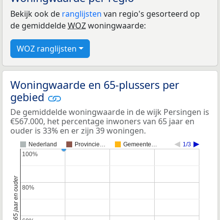
Bekijk ook de
ranglijsten
van regio's gesorteerd op
de gemiddelde
WOZ
woningwaarde:
WOZ ranglijsten
Woningwaarde en 65-plussers per
gebied
De gemiddelde woningwaarde in de wijk Persingen is
€567.000, het percentage inwoners van 65 jaar en
ouder is 33% en er zijn 39 woningen.
Nederland
Provincie…
Gemeente…
1/3
100%
100%
80%
80%