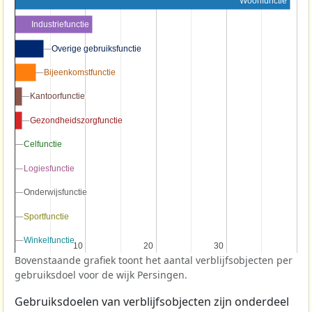
Woonfunctie
Industriefunctie
Overige gebruiksfunctie
Overige gebruiksfunctie
Bijeenkomstfunctie
Bijeenkomstfunctie
Kantoorfunctie
Kantoorfunctie
Gezondheidszorgfunctie
Gezondheidszorgfunctie
Celfunctie
Celfunctie
Logiesfunctie
Logiesfunctie
Onderwijsfunctie
Onderwijsfunctie
Sportfunctie
Sportfunctie
Winkelfunctie
Winkelfunctie
10
10
20
20
30
30
Bovenstaande grafiek toont het aantal verblijfsobjecten per
gebruiksdoel voor de wijk Persingen.
Gebruiksdoelen van verblijfsobjecten zijn onderdeel