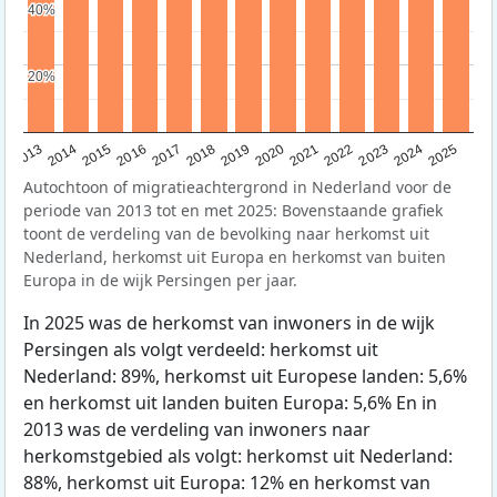
40%
40%
20%
20%
2015
2014
2021
2013
2020
2019
2018
2025
2017
2024
2023
2016
2022
Autochtoon of migratieachtergrond in Nederland voor de
periode van 2013 tot en met 2025: Bovenstaande grafiek
toont de verdeling van de bevolking naar herkomst uit
Nederland, herkomst uit Europa en herkomst van buiten
Europa in de wijk Persingen per jaar.
In 2025 was de herkomst van inwoners in de wijk
Persingen als volgt verdeeld: herkomst uit
Nederland: 89%, herkomst uit Europese landen: 5,6%
en herkomst uit landen buiten Europa: 5,6% En in
2013 was de verdeling van inwoners naar
herkomstgebied als volgt: herkomst uit Nederland:
88%, herkomst uit Europa: 12% en herkomst van