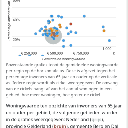
Percentage inwoners van 65 jaar en ouder
60%
60%
40%
40%
Provincie Gelderland
Nederland
20%
20%
1.000…
1.000…
€ 250.000
€ 250.000
€ 500.000
€ 500.000
€ 750.000
€ 750.000
€
€
Gemiddelde woningwaarde
Bovenstaande grafiek toont de gemiddelde woningwaarde
per regio op de horizontale as. Deze is afgezet tegen het
percentage inwoners van 65 jaar en ouder op de verticale
as. Iedere regio wordt als cirkel weergegeven. De omvang
van de cirkels hangt af van het aantal woningen in een
gebied: hoe meer woningen, hoe groter de cirkel.
Woningwaarde ten opzichte van inwoners van 65 jaar
en ouder per gebied, de volgende gebieden worden
in de grafiek weergegeven: Nederland (
grijs
),
provincie Gelderland (
bruin
), gemeente Berg en Dal