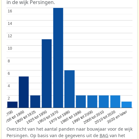
in de wijk Persingen.
16
16
14
14
12
12
10
10
8
8
6
6
4
4
2
2
1950 tot 1970
1990 tot 2000
1900 tot 1925
2020 en later
1970 tot 1980
oor 1700
2000 tot 2010
1925 tot 1950
1980 tot 1990
1700 tot 1900
2010 tot 2020
Overzicht van het aantal panden naar bouwjaar voor de wijk
Persingen. Op basis van de gegevens uit de
BAG
van het