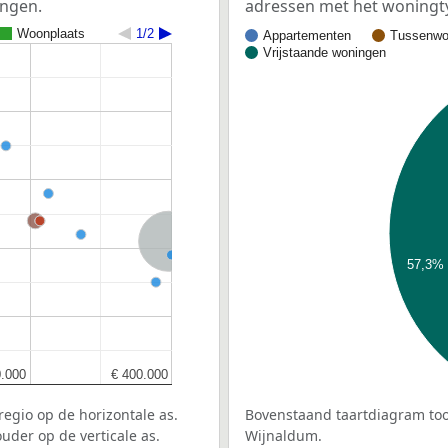
ingen.
adressen met het woningt
Woonplaats
1/2
Appartementen
Tussenwo
Vrijstaande woningen
Nederland
57,3%
0.000
0.000
€ 400.000
€ 400.000
egio op de horizontale as.
Bovenstaand taartdiagram too
uder op de verticale as.
Wijnaldum.