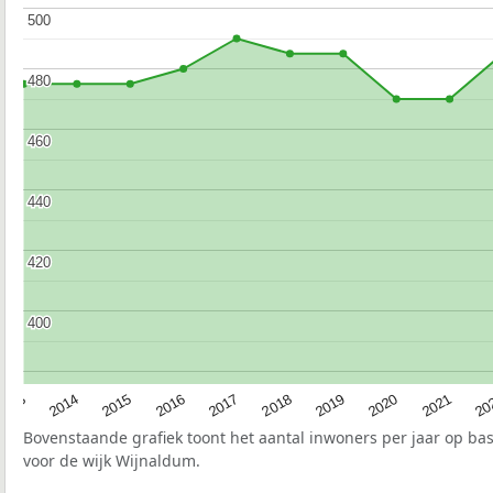
500
500
480
480
460
460
440
440
420
420
400
400
2017
20
2014
2019
2016
2021
2013
2018
2015
2020
Bovenstaande grafiek toont het aantal inwoners per jaar op ba
voor de wijk Wijnaldum.