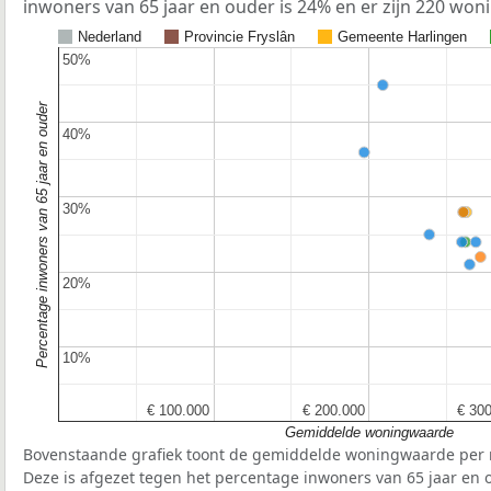
inwoners van 65 jaar en ouder is 24% en er zijn 220 won
Nederland
Provincie Fryslân
Gemeente Harlingen
50%
50%
Percentage inwoners van 65 jaar en ouder
40%
40%
30%
30%
20%
20%
10%
10%
€ 100.000
€ 100.000
€ 200.000
€ 200.000
€ 30
€ 30
Gemiddelde woningwaarde
Bovenstaande grafiek toont de gemiddelde woningwaarde per r
Deze is afgezet tegen het percentage inwoners van 65 jaar en o