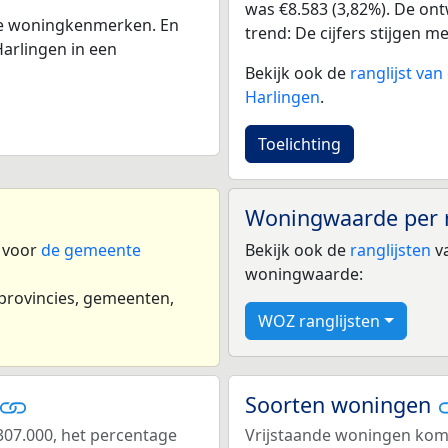
was €8.583 (3,82%). De ontw
 de woningkenmerken. En
trend: De cijfers stijgen m
arlingen in een
Bekijk ook de
ranglijst va
Harlingen
.
Toelichting
Woningwaarde per 
n voor
de gemeente
Bekijk ook de
ranglijsten
va
woningwaarde:
 provincies, gemeenten,
WOZ ranglijsten
Soorten woningen
07.000, het percentage
Vrijstaande woningen kome