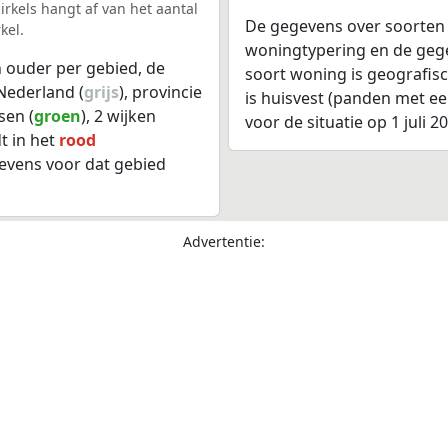
rkels hangt af van het aantal
De gegevens over soorten
kel.
woningtypering en de gegev
 ouder per gebied, de
soort woning is geografis
Nederland (
grijs
), provincie
is huisvest (panden met e
sen (
groen
), 2 wijken
voor de situatie op 1 juli 2
t in het
rood
evens voor dat gebied
Advertentie: