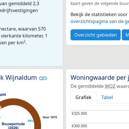
 van gemiddeld 2,3
kaart geven de volgende buur
edrijfsvestigingen
Bekijk de statistieken voo
overzichtspagina van de g
 hectare, waarvan 570
Overzicht gebieden
M
vierkante kilometer, 1
2
ssen per km
.
jk Wijnaldum
Woningwaarde per 
De gemiddelde
WOZ
waard
Grafiek
Tabel
€325.000
€325.000
€300.000
€300.000