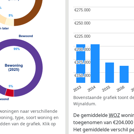
€275.000
€275.000
€250.000
€250.000
€225.000
€225.000
€200.000
€200.000
€175.000
€175.000
€150.000
€150.000
2015
2
2014
2016
2013
Bovenstaande grafiek toont 
Wijnaldum.
woningen naar verschillende
De gemiddelde
WOZ
wonin
ning, type, soort woning en
toegenomen van €204.000 in
dden van de grafiek. Klik op
Het gemiddelde verschil pe