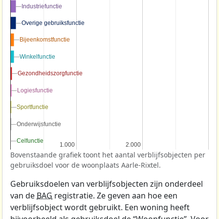
Industriefunctie
Industriefunctie
Overige gebruiksfunctie
Overige gebruiksfunctie
Bijeenkomstfunctie
Bijeenkomstfunctie
Winkelfunctie
Winkelfunctie
Gezondheidszorgfunctie
Gezondheidszorgfunctie
Logiesfunctie
Logiesfunctie
Sportfunctie
Sportfunctie
Onderwijsfunctie
Onderwijsfunctie
Celfunctie
Celfunctie
1.000
1.000
2.000
2.000
Bovenstaande grafiek toont het aantal verblijfsobjecten per
gebruiksdoel voor de woonplaats Aarle-Rixtel.
Gebruiksdoelen van verblijfsobjecten zijn onderdeel
van de
BAG
registratie. Ze geven aan hoe een
verblijfsobject wordt gebruikt. Een woning heeft