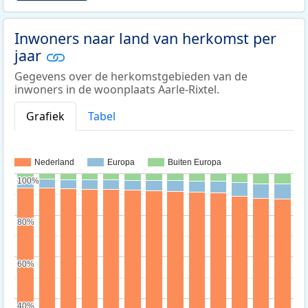
Inwoners naar land van herkomst per
jaar
Gegevens over de herkomstgebieden van de
inwoners in de woonplaats Aarle-Rixtel.
Grafiek
Tabel
Nederland
Europa
Buiten Europa
100%
100%
80%
80%
60%
60%
40%
40%