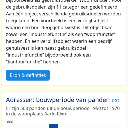
bijvoorbeeld als gebruiksdoel de “Woonfunctie”. Voor
de gebruiksdoelen zijn 11 categorieën gedefinieerd.
Aan één object verschillende gebruiksdoelen worden
toegekend. Een voorbeeld is een verblijfsobject
waarin een boerderij gehuisvest is. Dit object kan
zowel een “industriefunctie” als een “woonfunctie”
hebben. En een verblijfsobject waarin een bedrijf
gehuisvest is kan naast gebruiksdoel
“industriefunctie” bijvoorbeeld ook een
“kantoorfunctie” hebben.
Bron & definities
Adressen: bouwperiode van panden
Er zijn 568 panden uit de bouwperiode 1950 tot 1970
in de woonplaats Aarle-Rixtel.
600
600