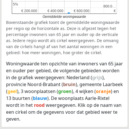
5%
5%
800.0…
800.0…
€ 200.000
€ 200.000
€ 400.000
€ 400.000
€ 600.000
€ 600.000
€
€
Gemiddelde woningwaarde
Bovenstaande grafiek toont de gemiddelde woningwaarde
per regio op de horizontale as. Deze is afgezet tegen het
percentage inwoners van 65 jaar en ouder op de verticale
as. Iedere regio wordt als cirkel weergegeven. De omvang
van de cirkels hangt af van het aantal woningen in een
gebied: hoe meer woningen, hoe groter de cirkel.
Woningwaarde ten opzichte van inwoners van 65 jaar
en ouder per gebied, de volgende gebieden worden
in de grafiek weergegeven: Nederland (
grijs
),
provincie Noord-Brabant (
bruin
), gemeente Laarbeek
(
geel
), 3 woonplaatsen (
groen
), 4 wijken (
oranje
) en
13 buurten (
blauw
). De woonplaats Aarle-Rixtel
wordt in het
rood
weergegeven. Klik op de naam van
een cirkel om de gegevens voor dat gebied weer te
geven.