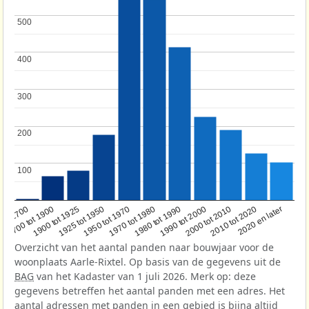
500
500
400
400
300
300
200
200
100
100
1950 tot 1970
1990 tot 2000
1900 tot 1925
2020 en later
1970 tot 1980
oor 1700
2000 tot 2010
1925 tot 1950
1980 tot 1990
1700 tot 1900
2010 tot 2020
Overzicht van het aantal panden naar bouwjaar voor de
woonplaats Aarle-Rixtel. Op basis van de gegevens uit de
BAG
van het Kadaster van 1 juli 2026. Merk op: deze
gegevens betreffen het aantal panden met een adres. Het
aantal adressen met panden in een gebied is bijna altijd