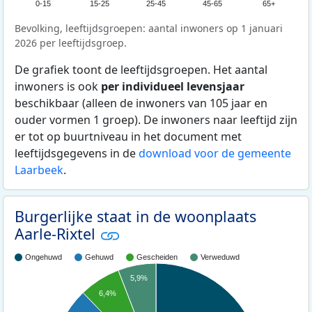
0-15
15-25
25-45
45-65
65+
Bevolking, leeftijdsgroepen: aantal inwoners op 1 januari
2026 per leeftijdsgroep.
De grafiek toont de leeftijdsgroepen. Het aantal
inwoners is ook
per individueel levensjaar
beschikbaar (alleen de inwoners van 105 jaar en
ouder vormen 1 groep). De inwoners naar leeftijd zijn
er tot op buurtniveau in het document met
leeftijdsgegevens in de
download voor de gemeente
Laarbeek
.
Burgerlijke staat in de woonplaats
Aarle-Rixtel
Ongehuwd
Gehuwd
Gescheiden
Verweduwd
5,9%
6,4%