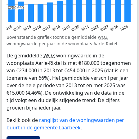
€250.000
€250.000
2015
2021
2014
2020
2013
2019
2025
2018
2024
2017
2023
2016
2022
Bovenstaande grafiek toont de gemiddelde
WOZ
woningwaarde per jaar in de woonplaats Aarle-Rixtel.
De gemiddelde
WOZ
woningwaarde in de
woonplaats Aarle-Rixtel is met €180.000 toegenomen
van €274.000 in 2013 tot €454.000 in 2025 (dat is een
toename van 66%). Het gemiddelde verschil per jaar
over de hele periode van 2013 tot en met 2025 was
€15.000 (4,46%). De ontwikkeling van de data in de
tijd volgt een duidelijk stijgende trend: De cijfers
groeien bijna ieder jaar.
Bekijk ook de
ranglijst van de woningwaarden per
buurt in de gemeente Laarbeek
.