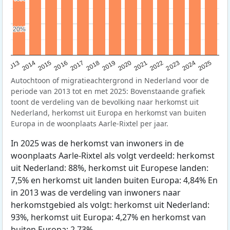
20%
20%
2015
2014
2021
2013
2020
2019
2018
2025
2017
2024
2023
2016
2022
Autochtoon of migratieachtergrond in Nederland voor de
periode van 2013 tot en met 2025: Bovenstaande grafiek
toont de verdeling van de bevolking naar herkomst uit
Nederland, herkomst uit Europa en herkomst van buiten
Europa in de woonplaats Aarle-Rixtel per jaar.
In 2025 was de herkomst van inwoners in de
woonplaats Aarle-Rixtel als volgt verdeeld: herkomst
uit Nederland: 88%, herkomst uit Europese landen:
7,5% en herkomst uit landen buiten Europa: 4,84% En
in 2013 was de verdeling van inwoners naar
herkomstgebied als volgt: herkomst uit Nederland:
93%, herkomst uit Europa: 4,27% en herkomst van
buiten Europa: 2,73%.