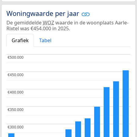
Woningwaarde per jaar
De gemiddelde
WOZ
waarde in de woonplaats Aarle-
Rixtel was €454.000 in 2025.
Grafiek
Tabel
€500.000
€500.000
€450.000
€450.000
€400.000
€400.000
€350.000
€350.000
€300.000
€300.000