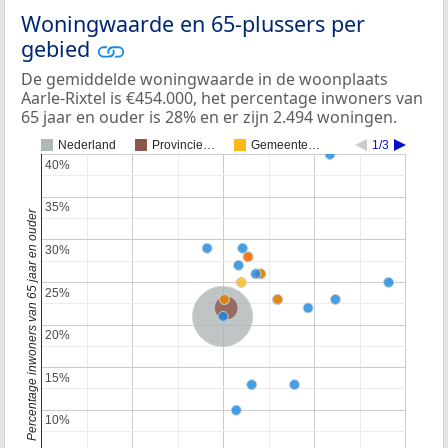
Woningwaarde en 65-plussers per
gebied
De gemiddelde woningwaarde in de woonplaats
Aarle-Rixtel is €454.000, het percentage inwoners van
65 jaar en ouder is 28% en er zijn 2.494 woningen.
Nederland
Provincie…
Gemeente…
1/3
40%
40%
35%
35%
Percentage inwoners van 65 jaar en ouder
30%
30%
25%
25%
Provincie Noord-Brabant
Nederland
20%
20%
15%
15%
10%
10%