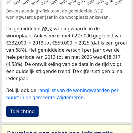
2015
2021
2014
2020
2013
2019
2025
2018
2024
2017
2023
2016
2022
Bovenstaande grafiek toont de gemiddelde
WOZ
woningwaarde per jaar in de woonplaats Ankeveen.
De gemiddelde
WOZ
woningwaarde in de
woonplaats Ankeveen is met €227.000 gegroeid van
€332.000 in 2013 tot €559.000 in 2025 (dat is een groei
van 68%). Het gemiddelde verschil per jaar over de
hele periode van 2013 tot en met 2025 was €18.917
(4,58%). De ontwikkeling van de data in de tijd volgt
een duidelijk stijgende trend: De cijfers stijgen bijna
ieder jaar.
Bekijk ook de
ranglijst van de woningwaarden per
buurt in de gemeente Wijdemeren
.
Toelichting