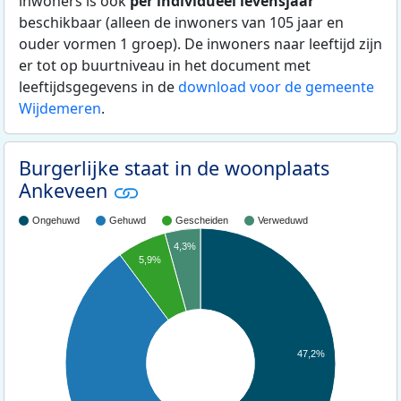
inwoners is ook
per individueel levensjaar
beschikbaar (alleen de inwoners van 105 jaar en
ouder vormen 1 groep). De inwoners naar leeftijd zijn
er tot op buurtniveau in het document met
leeftijdsgegevens in de
download voor de gemeente
Wijdemeren
.
Burgerlijke staat in de woonplaats
Ankeveen
Ongehuwd
Gehuwd
Gescheiden
Verweduwd
4,3%
5,9%
47,2%