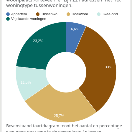
woningtype tussenwoningen.
Appartem…
Tussenwo…
Hoekwoni…
Twee-ond…
Vrijstaande woningen
6,6%
23,2%
33%
11,5%
25,7%
Bovenstaand taartdiagram toont het aantal en percentage
woningen naar type in de woonplaats Ankeveen.