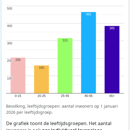
500
500
465
400
400
385
315
300
300
205
200
200
160
100
100
0-15
15-25
25-45
45-65
65+
Bevolking, leeftijdsgroepen: aantal inwoners op 1 januari
2026 per leeftijdsgroep.
De grafiek toont de leeftijdsgroepen. Het aantal