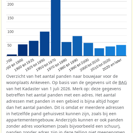
200
200
150
150
100
100
50
50
1950 tot 1970
1990 tot 2000
1900 tot 1925
2020 en later
1970 tot 1980
oor 1700
2000 tot 2010
1925 tot 1950
1980 tot 1990
1700 tot 1900
2010 tot 2020
Overzicht van het aantal panden naar bouwjaar voor de
woonplaats Ankeveen. Op basis van de gegevens uit de
BAG
van het Kadaster van 1 juli 2026. Merk op: deze gegevens
betreffen het aantal panden met een adres. Het aantal
adressen met panden in een gebied is bijna altijd hoger
dan het aantal panden. Dit is omdat er meerdere adressen
in hetzelfde pand gehuisvest kunnen zijn, zoals bij een
appartementengebouw. Anderzijds kunnen er ook panden
zonder adres voorkomen (zoals bijvoorbeeld een schuur),
panden zonder adres zijn in deze telling niet meegenomen.