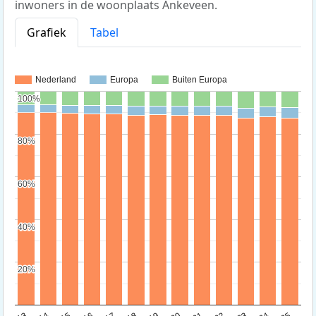
inwoners in de woonplaats Ankeveen.
Grafiek
Tabel
Nederland
Europa
Buiten Europa
100%
100%
80%
80%
60%
60%
40%
40%
20%
20%