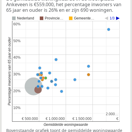
Ankeveen is €559.000, het percentage inwoners van
65 jaar en ouder is 26% en er zijn 690 woningen.
Nederland
Provincie…
Gemeente…
1/3
60%
60%
Percentage inwoners van 65 jaar en ouder
50%
50%
40%
40%
30%
30%
Nederland
Provincie Noord-Holland
20%
20%
10%
10%
2.000…
2.000…
€ 500.000
€ 500.000
€ 1.000.000
€ 1.000.000
€ 1.500.000
€ 1.500.000
€
€
Gemiddelde woningwaarde
Bovenstaande grafiek toont de gemiddelde woningwaarde