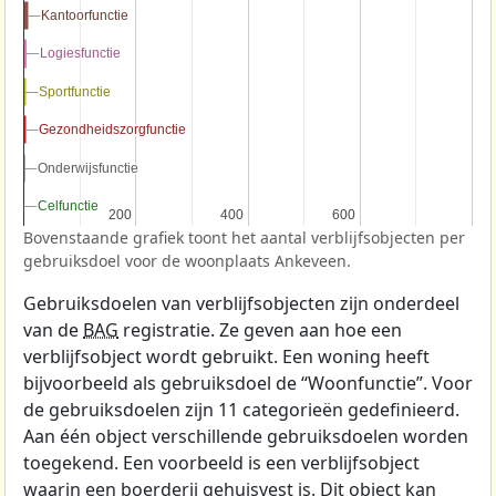
Kantoorfunctie
Kantoorfunctie
Logiesfunctie
Logiesfunctie
Sportfunctie
Sportfunctie
Gezondheidszorgfunctie
Gezondheidszorgfunctie
Onderwijsfunctie
Onderwijsfunctie
Celfunctie
Celfunctie
200
200
400
400
600
600
Bovenstaande grafiek toont het aantal verblijfsobjecten per
gebruiksdoel voor de woonplaats Ankeveen.
Gebruiksdoelen van verblijfsobjecten zijn onderdeel
van de
BAG
registratie. Ze geven aan hoe een
verblijfsobject wordt gebruikt. Een woning heeft
bijvoorbeeld als gebruiksdoel de “Woonfunctie”. Voor
de gebruiksdoelen zijn 11 categorieën gedefinieerd.
Aan één object verschillende gebruiksdoelen worden
toegekend. Een voorbeeld is een verblijfsobject
waarin een boerderij gehuisvest is. Dit object kan