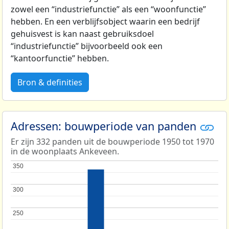
zowel een “industriefunctie” als een “woonfunctie”
hebben. En een verblijfsobject waarin een bedrijf
gehuisvest is kan naast gebruiksdoel
“industriefunctie” bijvoorbeeld ook een
“kantoorfunctie” hebben.
Bron & definities
Adressen: bouwperiode van panden
Er zijn 332 panden uit de bouwperiode 1950 tot 1970
in de woonplaats Ankeveen.
350
350
300
300
250
250