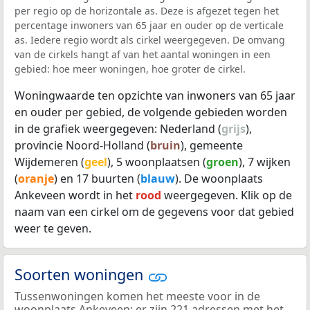
per regio op de horizontale as. Deze is afgezet tegen het
percentage inwoners van 65 jaar en ouder op de verticale
as. Iedere regio wordt als cirkel weergegeven. De omvang
van de cirkels hangt af van het aantal woningen in een
gebied: hoe meer woningen, hoe groter de cirkel.
Woningwaarde ten opzichte van inwoners van 65 jaar
en ouder per gebied, de volgende gebieden worden
in de grafiek weergegeven: Nederland (
grijs
),
provincie Noord-Holland (
bruin
), gemeente
Wijdemeren (
geel
), 5 woonplaatsen (
groen
), 7 wijken
(
oranje
) en 17 buurten (
blauw
). De woonplaats
Ankeveen wordt in het
rood
weergegeven. Klik op de
naam van een cirkel om de gegevens voor dat gebied
weer te geven.
Soorten woningen
Tussenwoningen komen het meeste voor in de
woonplaats Ankeveen: er zijn 221 adressen met het