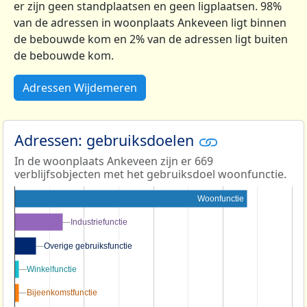
er zijn geen standplaatsen en geen ligplaatsen. 98%
van de adressen in woonplaats Ankeveen ligt binnen
de bebouwde kom en 2% van de adressen ligt buiten
de bebouwde kom.
Adressen Wijdemeren
Adressen: gebruiksdoelen
In de woonplaats Ankeveen zijn er 669
verblijfsobjecten met het gebruiksdoel woonfunctie.
Woonfunctie
Industriefunctie
Industriefunctie
Overige gebruiksfunctie
Overige gebruiksfunctie
Winkelfunctie
Winkelfunctie
Bijeenkomstfunctie
Bijeenkomstfunctie