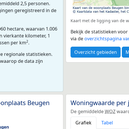
emiddeld 2,5 personen.
gingen geregistreerd in de
Kaart met de ligging van de 
060 hectare, waarvan 1.006
Bekijk de statistieken voo
 vierkante kilometer, 1
via de
overzichtspagina va
2
essen per km
.
Overzicht gebieden
M
 regionale statistieken.
 waarop de data zijn
oonplaats Beugen
Woningwaarde per 
De gemiddelde
WOZ
waard
Grafiek
Tabel