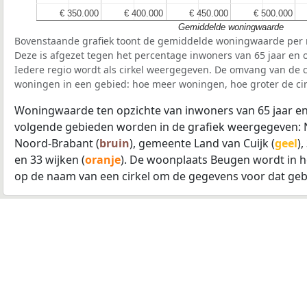
€ 350.000
€ 350.000
€ 400.000
€ 400.000
€ 450.000
€ 450.000
€ 500.000
€ 500.000
Gemiddelde woningwaarde
Bovenstaande grafiek toont de gemiddelde woningwaarde per r
Deze is afgezet tegen het percentage inwoners van 65 jaar en o
Iedere regio wordt als cirkel weergegeven. De omvang van de ci
woningen in een gebied: hoe meer woningen, hoe groter de cir
Woningwaarde ten opzichte van inwoners van 65 jaar en
volgende gebieden worden in de grafiek weergegeven: 
Noord-Brabant (
bruin
), gemeente Land van Cuijk (
geel
)
en 33 wijken (
oranje
). De woonplaats Beugen wordt in 
op de naam van een cirkel om de gegevens voor dat geb