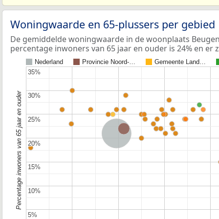
Woningwaarde en 65-plussers per gebied
De gemiddelde woningwaarde in de woonplaats Beugen i
percentage inwoners van 65 jaar en ouder is 24% en er 
Nederland
Provincie Noord-…
Gemeente Land…
35%
35%
Percentage inwoners van 65 jaar en ouder
30%
30%
25%
25%
Provincie Noord-Brabant
Nederland
20%
20%
15%
15%
10%
10%
5%
5%