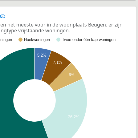
n het meeste voor in de woonplaats Beugen: er zijn
ngtype vrijstaande woningen.
ningen
Hoekwoningen
Twee-onder-één-kap woningen
5,2%
7,1%
6%
26,2%