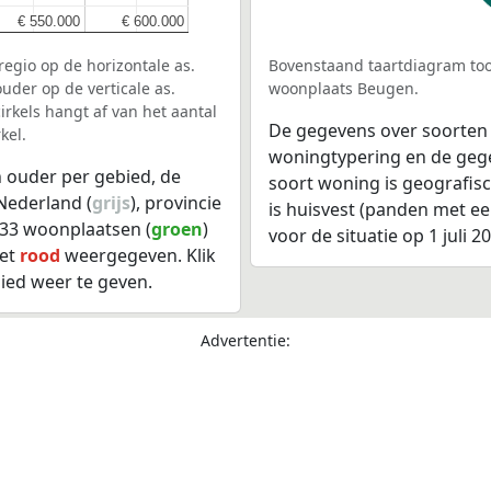
€ 550.000
€ 550.000
€ 600.000
€ 600.000
egio op de horizontale as.
Bovenstaand taartdiagram too
uder op de verticale as.
woonplaats Beugen.
rkels hangt af van het aantal
De gegevens over soorten
kel.
woningtypering en de gegev
 ouder per gebied, de
soort woning is geografis
Nederland (
grijs
), provincie
is huisvest (panden met e
, 33 woonplaatsen (
groen
)
voor de situatie op 1 juli 2
het
rood
weergegeven. Klik
ied weer te geven.
Advertentie: