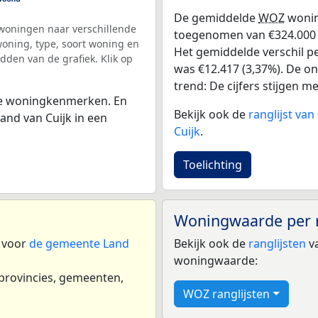
De gemiddelde
WOZ
wonin
woningen naar verschillende
toegenomen van €324.000 in
ning, type, soort woning en
Het gemiddelde verschil pe
dden van de grafiek. Klik op
was €12.417 (3,37%). De ont
trend: De cijfers stijgen m
 de woningkenmerken. En
Bekijk ook de
ranglijst va
nd van Cuijk in een
Cuijk
.
Toelichting
Woningwaarde per 
n voor
de gemeente Land
Bekijk ook de
ranglijsten
va
woningwaarde:
 provincies, gemeenten,
WOZ ranglijsten