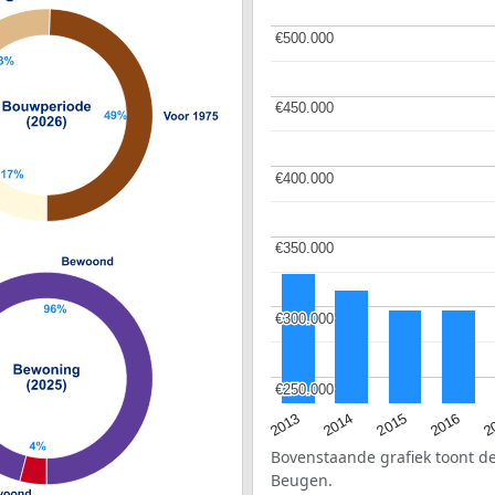
€500.000
€500.000
€450.000
€450.000
€400.000
€400.000
€350.000
€350.000
€300.000
€300.000
€250.000
€250.000
2015
2
2014
2016
2013
Bovenstaande grafiek toont 
Beugen.