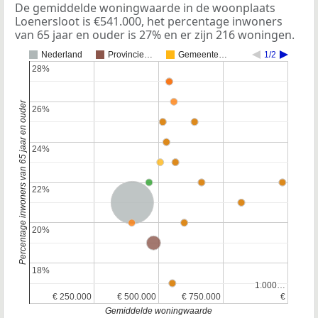
De gemiddelde woningwaarde in de woonplaats
Loenersloot is €541.000, het percentage inwoners
van 65 jaar en ouder is 27% en er zijn 216 woningen.
Nederland
Provincie…
Gemeente…
1/2
28%
28%
Percentage inwoners van 65 jaar en ouder
26%
26%
24%
24%
22%
22%
Nederland
20%
20%
Provincie Utrecht
18%
18%
1.000…
1.000…
€ 250.000
€ 250.000
€ 500.000
€ 500.000
€ 750.000
€ 750.000
€
€
Gemiddelde woningwaarde