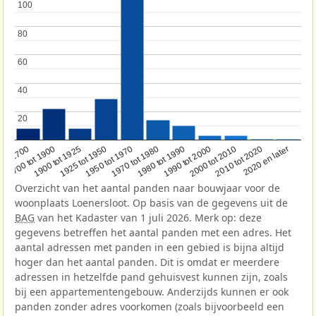
100
100
80
80
60
60
40
40
20
20
1950 tot 1970
1990 tot 2000
1900 tot 1925
2020 en later
1970 tot 1980
oor 1700
2000 tot 2010
1925 tot 1950
1980 tot 1990
1700 tot 1900
2010 tot 2020
Overzicht van het aantal panden naar bouwjaar voor de
woonplaats Loenersloot. Op basis van de gegevens uit de
BAG
van het Kadaster van 1 juli 2026. Merk op: deze
gegevens betreffen het aantal panden met een adres. Het
aantal adressen met panden in een gebied is bijna altijd
hoger dan het aantal panden. Dit is omdat er meerdere
adressen in hetzelfde pand gehuisvest kunnen zijn, zoals
bij een appartementengebouw. Anderzijds kunnen er ook
panden zonder adres voorkomen (zoals bijvoorbeeld een