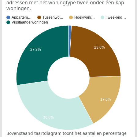
adressen met het woningtype twee-onder-één-kap
woningen.
Appartem…
Tussenwo…
Hoekwoni…
Twee-ond…
Vrijstaande woningen
23,6%
27,3%
17,6%
30,6%
Bovenstaand taartdiagram toont het aantal en percentage