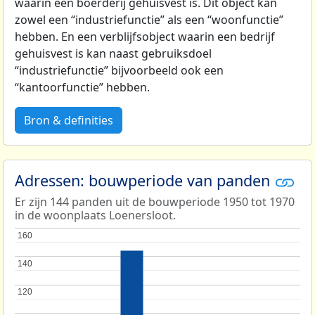
waarin een boerderij gehuisvest is. Dit object kan
zowel een “industriefunctie” als een “woonfunctie”
hebben. En een verblijfsobject waarin een bedrijf
gehuisvest is kan naast gebruiksdoel
“industriefunctie” bijvoorbeeld ook een
“kantoorfunctie” hebben.
Bron & definities
Adressen: bouwperiode van panden
Er zijn 144 panden uit de bouwperiode 1950 tot 1970
in de woonplaats Loenersloot.
160
160
140
140
120
120