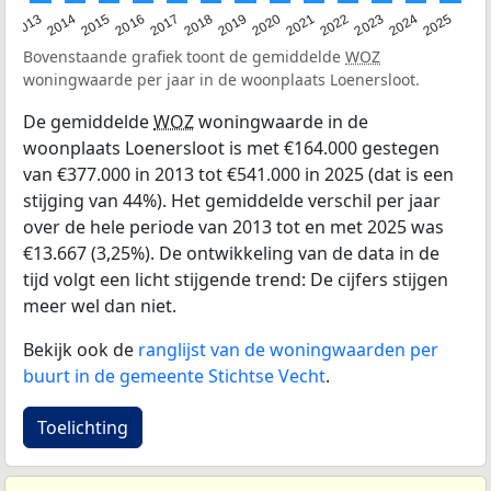
2015
2021
2014
2020
2013
2019
2025
2018
2024
2017
2023
2016
2022
Bovenstaande grafiek toont de gemiddelde
WOZ
woningwaarde per jaar in de woonplaats Loenersloot.
De gemiddelde
WOZ
woningwaarde in de
woonplaats Loenersloot is met €164.000 gestegen
van €377.000 in 2013 tot €541.000 in 2025 (dat is een
stijging van 44%). Het gemiddelde verschil per jaar
over de hele periode van 2013 tot en met 2025 was
€13.667 (3,25%). De ontwikkeling van de data in de
tijd volgt een licht stijgende trend: De cijfers stijgen
meer wel dan niet.
Bekijk ook de
ranglijst van de woningwaarden per
buurt in de gemeente Stichtse Vecht
.
Toelichting