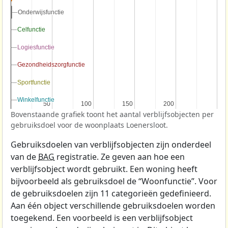
Onderwijsfunctie
Onderwijsfunctie
Celfunctie
Celfunctie
Logiesfunctie
Logiesfunctie
Gezondheidszorgfunctie
Gezondheidszorgfunctie
Sportfunctie
Sportfunctie
Winkelfunctie
Winkelfunctie
50
50
100
100
150
150
200
200
Bovenstaande grafiek toont het aantal verblijfsobjecten per
gebruiksdoel voor de woonplaats Loenersloot.
Gebruiksdoelen van verblijfsobjecten zijn onderdeel
van de
BAG
registratie. Ze geven aan hoe een
verblijfsobject wordt gebruikt. Een woning heeft
bijvoorbeeld als gebruiksdoel de “Woonfunctie”. Voor
de gebruiksdoelen zijn 11 categorieën gedefinieerd.
Aan één object verschillende gebruiksdoelen worden
toegekend. Een voorbeeld is een verblijfsobject