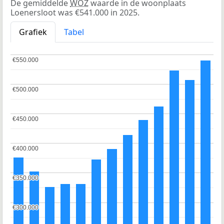
De gemiddelde
WOZ
waarde in de woonplaats
Loenersloot was €541.000 in 2025.
Grafiek
Tabel
€550.000
€550.000
€500.000
€500.000
€450.000
€450.000
€400.000
€400.000
€350.000
€350.000
€300.000
€300.000