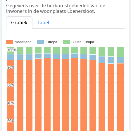
Gegevens over de herkomstgebieden van de
inwoners in de woonplaats Loenersloot.
Grafiek
Tabel
Nederland
Europa
Buiten Europa
100%
100%
80%
80%
60%
60%
40%
40%
20%
20%