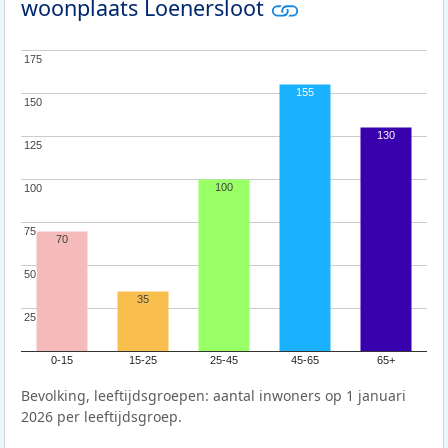
woonplaats Loenersloot
175
175
155
150
150
130
125
125
100
100
100
75
75
70
50
50
35
25
25
0-15
15-25
25-45
45-65
65+
Bevolking, leeftijdsgroepen: aantal inwoners op 1 januari
2026 per leeftijdsgroep.