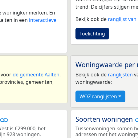
trend: De cijfers stijgen m
 de woningkenmerken. En
Bekijk ook de
ranglijst va
alten in een
interactieve
Toelichting
Woningwaarde per 
n voor
de gemeente Aalten
.
Bekijk ook de
ranglijsten
va
 provincies, gemeenten,
woningwaarde:
WOZ ranglijsten
Soorten woningen
st is €299.000, het
Tussenwoningen komen het 
zijn 928 woningen.
adressen met het woningt