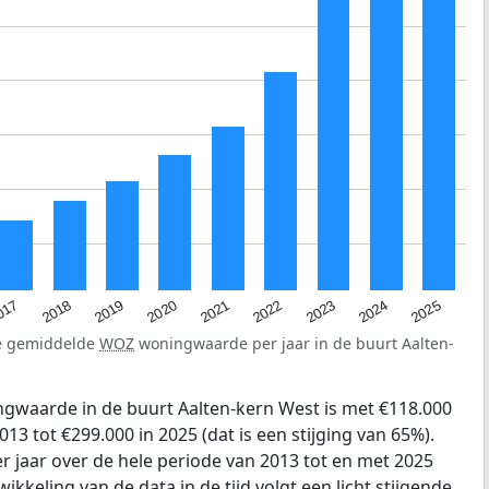
2023
2020
2025
017
2022
2019
2024
2021
2018
de gemiddelde
WOZ
woningwaarde per jaar in de buurt Aalten-
gwaarde in de buurt Aalten-kern West is met €118.000
13 tot €299.000 in 2025 (dat is een stijging van 65%).
r jaar over de hele periode van 2013 tot en met 2025
ikkeling van de data in de tijd volgt een licht stijgende