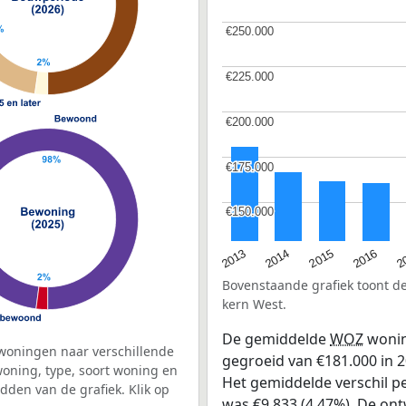
€250.000
€250.000
€225.000
€225.000
€200.000
€200.000
€175.000
€175.000
€150.000
€150.000
2015
2
2014
2016
2013
Bovenstaande grafiek toont 
kern West.
De gemiddelde
WOZ
wonin
woningen naar verschillende
gegroeid van €181.000 in 20
ning, type, soort woning en
Het gemiddelde verschil pe
dden van de grafiek. Klik op
was €9.833 (4,47%). De ontw