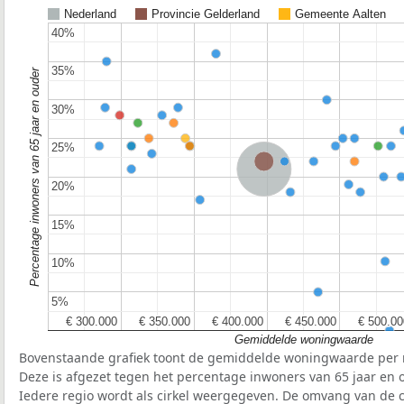
Nederland
Provincie Gelderland
Gemeente Aalten
40%
40%
35%
35%
Percentage inwoners van 65 jaar en ouder
30%
30%
25%
25%
Provincie Gelderland
Nederland
20%
20%
15%
15%
10%
10%
5%
5%
€ 300.000
€ 300.000
€ 350.000
€ 350.000
€ 400.000
€ 400.000
€ 450.000
€ 450.000
€ 500.00
€ 500.00
Gemiddelde woningwaarde
Bovenstaande grafiek toont de gemiddelde woningwaarde per r
Deze is afgezet tegen het percentage inwoners van 65 jaar en o
Iedere regio wordt als cirkel weergegeven. De omvang van de ci