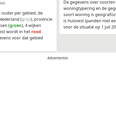
De gegevens over soorten
kel.
woningtypering en de gegev
 ouder per gebied, de
soort woning is geografis
Nederland (
grijs
), provincie
is huisvest (panden met e
sen (
groen
), 4 wijken
voor de situatie op 1 juli 2
est wordt in het
rood
evens voor dat gebied
Advertentie: