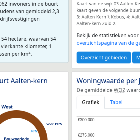
062 inwoners in de buurt
Kaart van de wijk 03 Aalten Ke
kaart geven de volgende buurt
oudens van gemiddeld 2,3
3: Aalten Kern ’t Kobus, 4: Aal
drijfsvestigingen
Aalten-kern Zuid 2.
Bekijk de statistieken voo
n 54 hectare, waarvan 54
overzichtspagina van de g
vierkante kilometer, 1
2
essen per km
.
Overzicht gebieden
M
rt Aalten-kern
Woningwaarde per 
De gemiddelde
WOZ
waard
Grafiek
Tabel
€300.000
€300.000
€275.000
€275.000