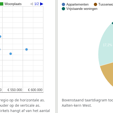
Woonplaats
1/2
Appartementen
Tussenwo
Vrijstaande woningen
17,2%
0
0
€ 550.000
€ 550.000
€ 600.000
€ 600.000
egio op de horizontale as.
Bovenstaand taartdiagram too
uder op de verticale as.
Aalten-kern West.
rkels hangt af van het aantal