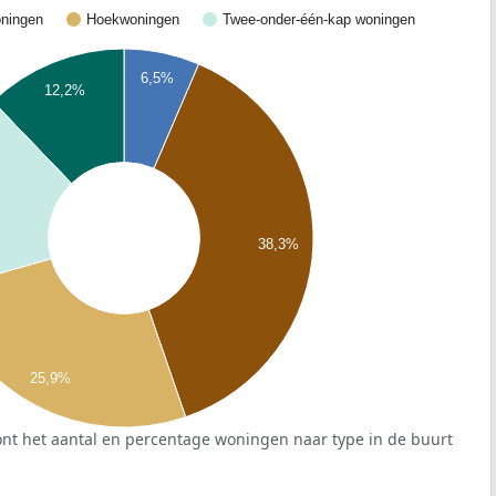
ningen
Hoekwoningen
Twee-onder-één-kap woningen
6,5%
12,2%
38,3%
25,9%
nt het aantal en percentage woningen naar type in de buurt