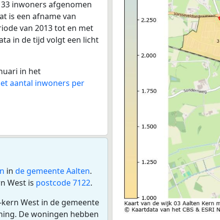
et 33 inwoners afgenomen
dat is een afname van
riode van 2013 tot en met
a in de tijd volgt een licht
nuari in het
het aantal inwoners per
rn
in
de gemeente Aalten
.
n West is
postcode 7122
.
n-kern West in de gemeente
oning. De woningen hebben