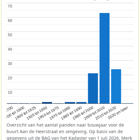
70
70
60
60
50
50
40
40
30
30
20
20
10
10
1950 tot 1970
1990 tot 2000
1900 tot 1925
2020 en later
1970 tot 1980
oor 1700
2000 tot 2010
1925 tot 1950
1980 tot 1990
1700 tot 1900
2010 tot 2020
Overzicht van het aantal panden naar bouwjaar voor de
buurt Aan de Heerstraat en omgeving. Op basis van de
gegevens uit de
BAG
van het Kadaster van 1 juli 2026. Merk