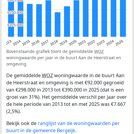
€275.000
€275.000
€250.000
€250.000
€225.000
€225.000
2015
2021
2014
2020
2013
2019
2025
2018
2024
2017
2023
2016
2022
Bovenstaande grafiek toont de gemiddelde
WOZ
woningwaarde per jaar in de buurt Aan de Heerstraat en
omgeving.
De gemiddelde
WOZ
woningwaarde in de buurt Aan
de Heerstraat en omgeving is met €92.000 gegroeid
van €298.000 in 2013 tot €390.000 in 2025 (dat is een
groei van 31%). Het gemiddelde verschil per jaar over
de hele periode van 2013 tot en met 2025 was €7.667
(2,5%).
Bekijk ook de
ranglijst van de woningwaarden per
buurt in de gemeente Bergeijk
.