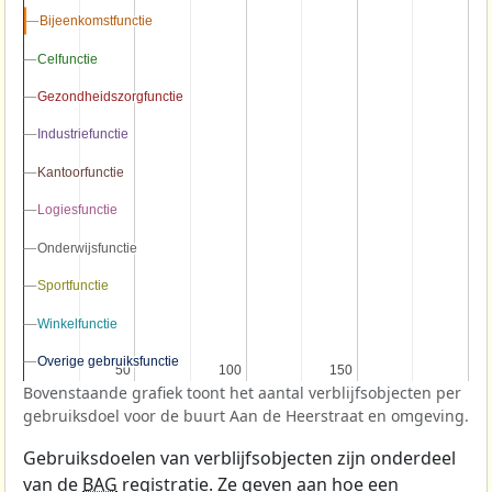
Bijeenkomstfunctie
Bijeenkomstfunctie
Celfunctie
Celfunctie
Gezondheidszorgfunctie
Gezondheidszorgfunctie
Industriefunctie
Industriefunctie
Kantoorfunctie
Kantoorfunctie
Logiesfunctie
Logiesfunctie
Onderwijsfunctie
Onderwijsfunctie
Sportfunctie
Sportfunctie
Winkelfunctie
Winkelfunctie
Overige gebruiksfunctie
Overige gebruiksfunctie
50
50
100
100
150
150
Bovenstaande grafiek toont het aantal verblijfsobjecten per
gebruiksdoel voor de buurt Aan de Heerstraat en omgeving.
Gebruiksdoelen van verblijfsobjecten zijn onderdeel
van de
BAG
registratie. Ze geven aan hoe een