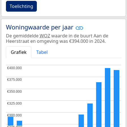
Toelichting
Woningwaarde per jaar
De gemiddelde
WOZ
waarde in de buurt Aan de
Heerstraat en omgeving was €394.000 in 2024.
Grafiek
Tabel
€400.000
€400.000
€375.000
€375.000
€350.000
€350.000
€325.000
€325.000
€300.000
€300.000