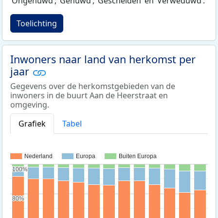
‘Ongehuwd‘, ‘Gehuwd‘, ‘Gescheiden‘ en ‘Verweduwd‘.
Toelichting
Inwoners naar land van herkomst per
jaar
Gegevens over de herkomstgebieden van de
inwoners in de buurt Aan de Heerstraat en
omgeving.
Grafiek
Tabel
Nederland
Europa
Buiten Europa
100%
100%
80%
80%