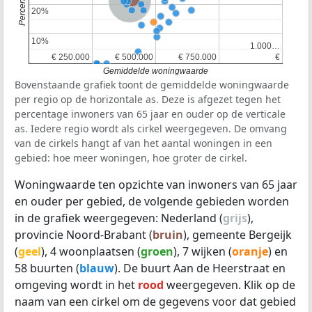
Nederland
20%
20%
10%
10%
1.000…
1.000…
€ 250.000
€ 250.000
€ 500.000
€ 500.000
€ 750.000
€ 750.000
€
€
Gemiddelde woningwaarde
Bovenstaande grafiek toont de gemiddelde woningwaarde
per regio op de horizontale as. Deze is afgezet tegen het
percentage inwoners van 65 jaar en ouder op de verticale
as. Iedere regio wordt als cirkel weergegeven. De omvang
van de cirkels hangt af van het aantal woningen in een
gebied: hoe meer woningen, hoe groter de cirkel.
Woningwaarde ten opzichte van inwoners van 65 jaar
en ouder per gebied, de volgende gebieden worden
in de grafiek weergegeven: Nederland (
grijs
),
provincie Noord-Brabant (
bruin
), gemeente Bergeijk
(
geel
), 4 woonplaatsen (
groen
), 7 wijken (
oranje
) en
58 buurten (
blauw
). De buurt Aan de Heerstraat en
omgeving wordt in het
rood
weergegeven. Klik op de
naam van een cirkel om de gegevens voor dat gebied