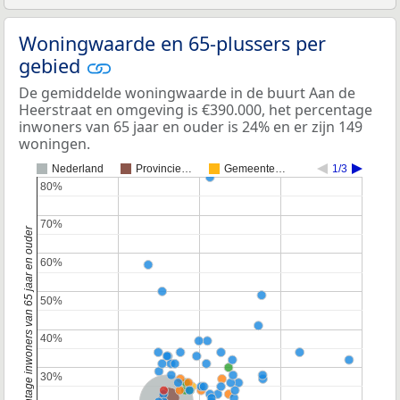
Woningwaarde en 65-plussers per
gebied
De gemiddelde woningwaarde in de buurt Aan de
Heerstraat en omgeving is €390.000, het percentage
inwoners van 65 jaar en ouder is 24% en er zijn 149
woningen.
Nederland
Provincie…
Gemeente…
1/3
80%
80%
70%
70%
Percentage inwoners van 65 jaar en ouder
60%
60%
50%
50%
40%
40%
30%
30%
Provincie Noord-Brabant