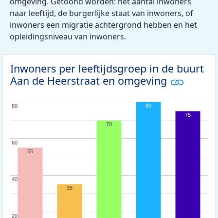
omgeving. Getoond worden: het aantal inwoners
naar leeftijd, de burgerlijke staat van inwoners, of
inwoners een migratie achtergrond hebben en het
opleidingsniveau van inwoners.
Inwoners per leeftijdsgroep in de buurt
Aan de Heerstraat en omgeving
80
80
80
75
70
60
60
55
40
40
35
20
20