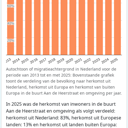
60%
60%
40%
40%
20%
20%
2015
2014
2021
2013
2020
2019
2018
2025
2017
2024
2023
2016
2022
Autochtoon of migratieachtergrond in Nederland voor de
periode van 2013 tot en met 2025: Bovenstaande grafiek
toont de verdeling van de bevolking naar herkomst uit
Nederland, herkomst uit Europa en herkomst van buiten
Europa in de buurt Aan de Heerstraat en omgeving per jaar.
In 2025 was de herkomst van inwoners in de buurt
Aan de Heerstraat en omgeving als volgt verdeeld:
herkomst uit Nederland: 83%, herkomst uit Europese
landen: 13% en herkomst uit landen buiten Europa: