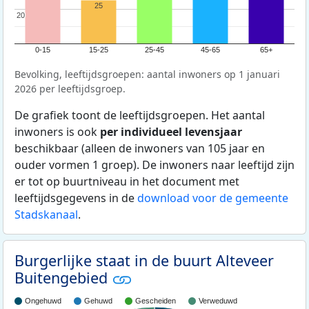
25
20
20
0-15
15-25
25-45
45-65
65+
Bevolking, leeftijdsgroepen: aantal inwoners op 1 januari
2026 per leeftijdsgroep.
De grafiek toont de leeftijdsgroepen. Het aantal
inwoners is ook
per individueel levensjaar
beschikbaar (alleen de inwoners van 105 jaar en
ouder vormen 1 groep). De inwoners naar leeftijd zijn
er tot op buurtniveau in het document met
leeftijdsgegevens in de
download voor de gemeente
Stadskanaal
.
Burgerlijke staat in de buurt Alteveer
Buitengebied
Ongehuwd
Gehuwd
Gescheiden
Verweduwd