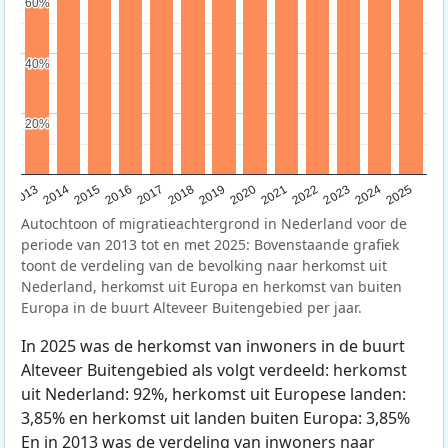
60%
60%
40%
40%
20%
20%
2015
2014
2021
2013
2020
2019
2018
2025
2017
2024
2023
2016
2022
Autochtoon of migratieachtergrond in Nederland voor de
periode van 2013 tot en met 2025: Bovenstaande grafiek
toont de verdeling van de bevolking naar herkomst uit
Nederland, herkomst uit Europa en herkomst van buiten
Europa in de buurt Alteveer Buitengebied per jaar.
In 2025 was de herkomst van inwoners in de buurt
Alteveer Buitengebied als volgt verdeeld: herkomst
uit Nederland: 92%, herkomst uit Europese landen:
3,85% en herkomst uit landen buiten Europa: 3,85%
En in 2013 was de verdeling van inwoners naar