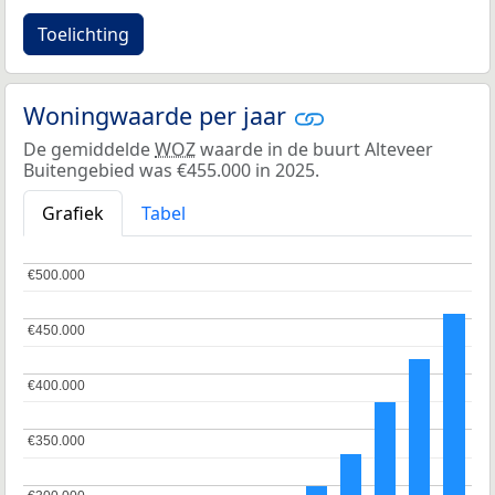
Toelichting
Woningwaarde per jaar
De gemiddelde
WOZ
waarde in de buurt Alteveer
Buitengebied was €455.000 in 2025.
Grafiek
Tabel
€500.000
€500.000
€450.000
€450.000
€400.000
€400.000
€350.000
€350.000