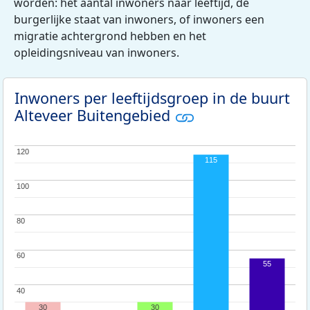
worden: het aantal inwoners naar leeftijd, de
burgerlijke staat van inwoners, of inwoners een
migratie achtergrond hebben en het
opleidingsniveau van inwoners.
Inwoners per leeftijdsgroep in de buurt
Alteveer Buitengebied
120
120
115
100
100
80
80
60
60
55
40
40
30
30