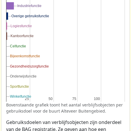
Industriefunctie
Industriefunctie
Overige gebruiksfunctie
Overige gebruiksfunctie
Logiesfunctie
Logiesfunctie
Kantoorfunctie
Kantoorfunctie
Celfunctie
Celfunctie
Bijeenkomstfunctie
Bijeenkomstfunctie
Gezondheidszorgfunctie
Gezondheidszorgfunctie
Onderwijsfunctie
Onderwijsfunctie
Sportfunctie
Sportfunctie
Winkelfunctie
Winkelfunctie
25
25
50
50
75
75
100
100
Bovenstaande grafiek toont het aantal verblijfsobjecten per
gebruiksdoel voor de buurt Alteveer Buitengebied.
Gebruiksdoelen van verblijfsobjecten zijn onderdeel
van de
BAG
registratie. Ze geven aan hoe een