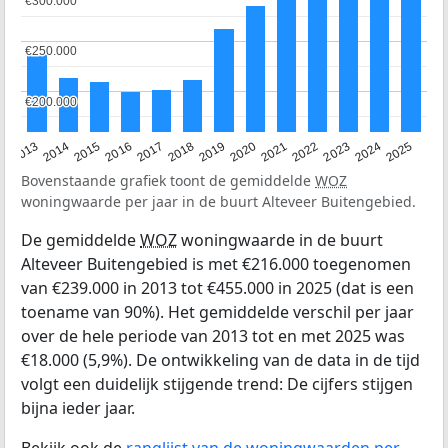
€300.000
€300.000
€250.000
€250.000
€200.000
€200.000
2015
2021
2014
2020
2013
2019
2025
2018
2024
2017
2023
2016
2022
Bovenstaande grafiek toont de gemiddelde
WOZ
woningwaarde per jaar in de buurt Alteveer Buitengebied.
De gemiddelde
WOZ
woningwaarde in de buurt
Alteveer Buitengebied is met €216.000 toegenomen
van €239.000 in 2013 tot €455.000 in 2025 (dat is een
toename van 90%). Het gemiddelde verschil per jaar
over de hele periode van 2013 tot en met 2025 was
€18.000 (5,9%). De ontwikkeling van de data in de tijd
volgt een duidelijk stijgende trend: De cijfers stijgen
bijna ieder jaar.
Bekijk ook de
ranglijst van de woningwaarden per