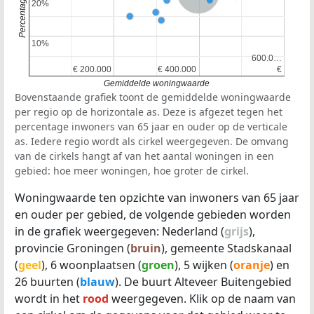
20%
20%
10%
10%
600.0…
600.0…
€ 200.000
€ 200.000
€ 400.000
€ 400.000
€
€
Gemiddelde woningwaarde
Bovenstaande grafiek toont de gemiddelde woningwaarde
per regio op de horizontale as. Deze is afgezet tegen het
percentage inwoners van 65 jaar en ouder op de verticale
as. Iedere regio wordt als cirkel weergegeven. De omvang
van de cirkels hangt af van het aantal woningen in een
gebied: hoe meer woningen, hoe groter de cirkel.
Woningwaarde ten opzichte van inwoners van 65 jaar
en ouder per gebied, de volgende gebieden worden
in de grafiek weergegeven: Nederland (
grijs
),
provincie Groningen (
bruin
), gemeente Stadskanaal
(
geel
), 6 woonplaatsen (
groen
), 5 wijken (
oranje
) en
26 buurten (
blauw
). De buurt Alteveer Buitengebied
wordt in het
rood
weergegeven. Klik op de naam van