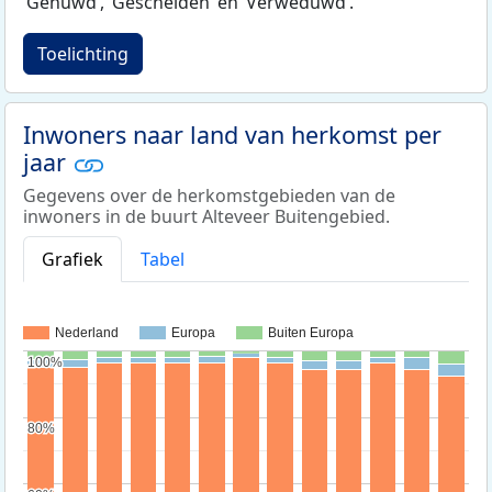
‘Gehuwd‘, ‘Gescheiden‘ en ‘Verweduwd‘.
Toelichting
Inwoners naar land van herkomst per
jaar
Gegevens over de herkomstgebieden van de
inwoners in de buurt Alteveer Buitengebied.
Grafiek
Tabel
Nederland
Europa
Buiten Europa
100%
100%
80%
80%