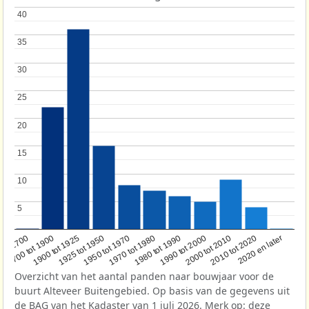
40
40
35
35
30
30
25
25
20
20
15
15
10
10
5
5
1950 tot 1970
1990 tot 2000
1900 tot 1925
2020 en later
1970 tot 1980
oor 1700
2000 tot 2010
1925 tot 1950
1980 tot 1990
1700 tot 1900
2010 tot 2020
Overzicht van het aantal panden naar bouwjaar voor de
buurt Alteveer Buitengebied. Op basis van de gegevens uit
de
BAG
van het Kadaster van 1 juli 2026. Merk op: deze