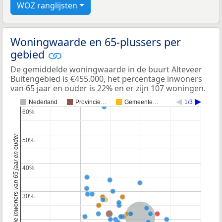
WOZ ranglijsten
Woningwaarde en 65-plussers per
gebied
De gemiddelde woningwaarde in de buurt Alteveer
Buitengebied is €455.000, het percentage inwoners
van 65 jaar en ouder is 22% en er zijn 107 woningen.
Nederland
Provincie…
Gemeente…
1/3
60%
60%
Percentage inwoners van 65 jaar en ouder
50%
50%
40%
40%
30%
30%
Nederland