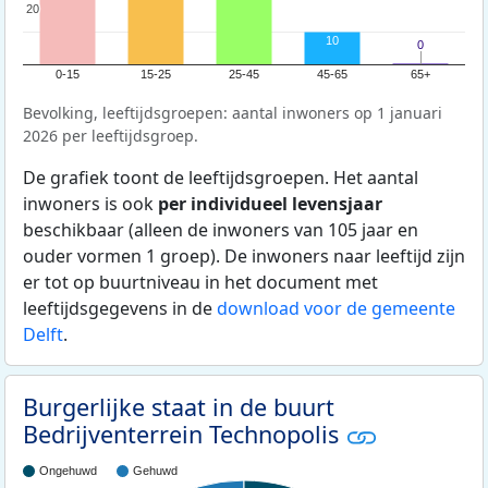
20
20
10
0
0
0-15
15-25
25-45
45-65
65+
Bevolking, leeftijdsgroepen: aantal inwoners op 1 januari
2026 per leeftijdsgroep.
De grafiek toont de leeftijdsgroepen. Het aantal
inwoners is ook
per individueel levensjaar
beschikbaar (alleen de inwoners van 105 jaar en
ouder vormen 1 groep). De inwoners naar leeftijd zijn
er tot op buurtniveau in het document met
leeftijdsgegevens in de
download voor de gemeente
Delft
.
Burgerlijke staat in de buurt
Bedrijventerrein Technopolis
Ongehuwd
Gehuwd