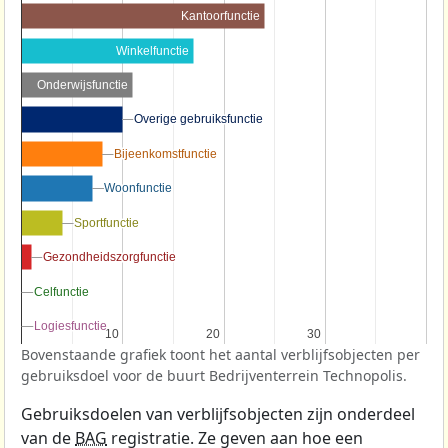
Kantoorfunctie
Winkelfunctie
Onderwijsfunctie
Overige gebruiksfunctie
Overige gebruiksfunctie
Bijeenkomstfunctie
Bijeenkomstfunctie
Woonfunctie
Woonfunctie
Sportfunctie
Sportfunctie
Gezondheidszorgfunctie
Gezondheidszorgfunctie
Celfunctie
Celfunctie
Logiesfunctie
Logiesfunctie
10
10
20
20
30
30
Bovenstaande grafiek toont het aantal verblijfsobjecten per
gebruiksdoel voor de buurt Bedrijventerrein Technopolis.
Gebruiksdoelen van verblijfsobjecten zijn onderdeel
van de
BAG
registratie. Ze geven aan hoe een