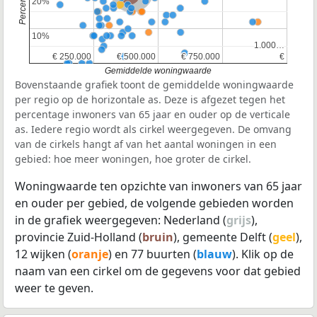
20%
20%
10%
10%
1.000…
1.000…
€ 250.000
€ 250.000
€ 500.000
€ 500.000
€ 750.000
€ 750.000
€
€
Gemiddelde woningwaarde
Bovenstaande grafiek toont de gemiddelde woningwaarde
per regio op de horizontale as. Deze is afgezet tegen het
percentage inwoners van 65 jaar en ouder op de verticale
as. Iedere regio wordt als cirkel weergegeven. De omvang
van de cirkels hangt af van het aantal woningen in een
gebied: hoe meer woningen, hoe groter de cirkel.
Woningwaarde ten opzichte van inwoners van 65 jaar
en ouder per gebied, de volgende gebieden worden
in de grafiek weergegeven: Nederland (
grijs
),
provincie Zuid-Holland (
bruin
), gemeente Delft (
geel
),
12 wijken (
oranje
) en 77 buurten (
blauw
). Klik op de
naam van een cirkel om de gegevens voor dat gebied
weer te geven.