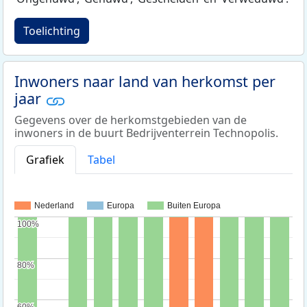
Toelichting
Inwoners naar land van herkomst per
jaar
Gegevens over de herkomstgebieden van de
inwoners in de buurt Bedrijventerrein Technopolis.
Grafiek
Tabel
Nederland
Europa
Buiten Europa
100%
100%
80%
80%
60%
60%