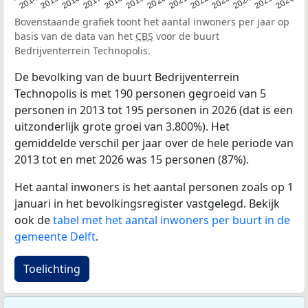
2022
2015
2021
2014
2020
2013
2026
2019
2025
2018
2024
2017
2023
2016
Bovenstaande grafiek toont het aantal inwoners per jaar op
basis van de data van het
CBS
voor de buurt
Bedrijventerrein Technopolis.
De bevolking van de buurt Bedrijventerrein
Technopolis is met 190 personen gegroeid van 5
personen in 2013 tot 195 personen in 2026 (dat is een
uitzonderlijk grote groei van 3.800%). Het
gemiddelde verschil per jaar over de hele periode van
2013 tot en met 2026 was 15 personen (87%).
Het aantal inwoners is het aantal personen zoals op 1
januari in het bevolkingsregister vastgelegd. Bekijk
ook de
tabel met het aantal inwoners per buurt in de
gemeente Delft
.
Toelichting