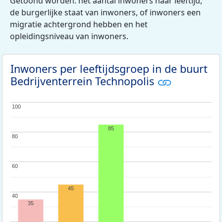
Getoond worden: het aantal inwoners naar leeftijd,
de burgerlijke staat van inwoners, of inwoners een
migratie achtergrond hebben en het
opleidingsniveau van inwoners.
Inwoners per leeftijdsgroep in de buurt
Bedrijventerrein Technopolis
100
100
85
80
80
60
60
45
40
40
35