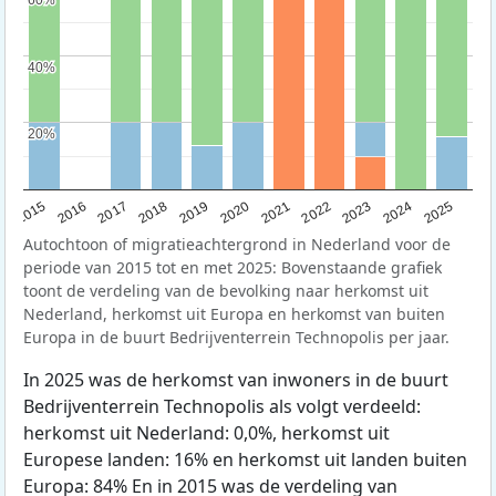
40%
40%
20%
20%
2019
2022
2017
2025
2020
2015
2023
2018
2021
2016
2024
Autochtoon of migratieachtergrond in Nederland voor de
periode van 2015 tot en met 2025: Bovenstaande grafiek
toont de verdeling van de bevolking naar herkomst uit
Nederland, herkomst uit Europa en herkomst van buiten
Europa in de buurt Bedrijventerrein Technopolis per jaar.
In 2025 was de herkomst van inwoners in de buurt
Bedrijventerrein Technopolis als volgt verdeeld:
herkomst uit Nederland: 0,0%, herkomst uit
Europese landen: 16% en herkomst uit landen buiten
Europa: 84% En in 2015 was de verdeling van