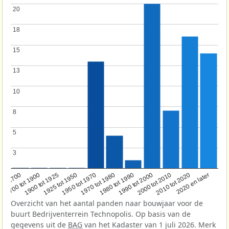
20
20
18
18
15
15
13
13
10
10
8
8
5
5
3
3
1950 tot 1970
1990 tot 2000
1900 tot 1925
2020 en later
1970 tot 1980
oor 1700
2000 tot 2010
1925 tot 1950
1980 tot 1990
1700 tot 1900
2010 tot 2020
Overzicht van het aantal panden naar bouwjaar voor de
buurt Bedrijventerrein Technopolis. Op basis van de
gegevens uit de
BAG
van het Kadaster van 1 juli 2026. Merk