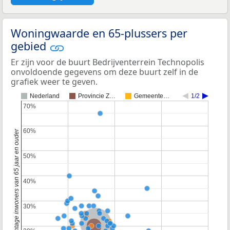
Woningwaarde en 65-plussers per
gebied
Er zijn voor de buurt Bedrijventerrein Technopolis
onvoldoende gegevens om deze buurt zelf in de
grafiek weer te geven.
Nederland
Provincie Z…
Gemeente…
1/2
70%
70%
60%
60%
Percentage inwoners van 65 jaar en ouder
50%
50%
40%
40%
30%
30%
Nederland
Provincie Zuid-Holland