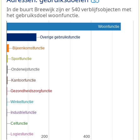
In de buurt Breewijk zijn er 540 verblijfsobjecten met
het gebruiksdoel woonfunctie.
Woonfunctie
Overige gebruiksfunctie
Overige gebruiksfunctie
Bijeenkomstfunctie
Bijeenkomstfunctie
Sportfunctie
Sportfunctie
Onderwijsfunctie
Onderwijsfunctie
Kantoorfunctie
Kantoorfunctie
Gezondheidszorgfunctie
Gezondheidszorgfunctie
Winkelfunctie
Winkelfunctie
Industriefunctie
Industriefunctie
Celfunctie
Celfunctie
Logiesfunctie
Logiesfunctie
200
200
400
400