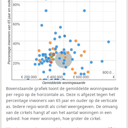
Percentage inwoners van 65 jaar en ouder
80%
80%
60%
60%
40%
40%
Nederland
20%
20%
800.0…
800.0…
€ 200.000
€ 200.000
€ 400.000
€ 400.000
€ 600.000
€ 600.000
€
€
Gemiddelde woningwaarde
Bovenstaande grafiek toont de gemiddelde woningwaarde
per regio op de horizontale as. Deze is afgezet tegen het
percentage inwoners van 65 jaar en ouder op de verticale
as. Iedere regio wordt als cirkel weergegeven. De omvang
van de cirkels hangt af van het aantal woningen in een
gebied: hoe meer woningen, hoe groter de cirkel.