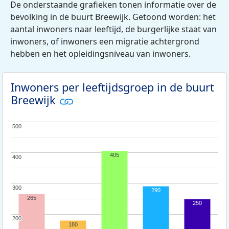
De onderstaande grafieken tonen informatie over de
bevolking in de buurt Breewijk. Getoond worden: het
aantal inwoners naar leeftijd, de burgerlijke staat van
inwoners, of inwoners een migratie achtergrond
hebben en het opleidingsniveau van inwoners.
Inwoners per leeftijdsgroep in de buurt
Breewijk
500
500
405
400
400
300
300
290
265
250
200
200
180