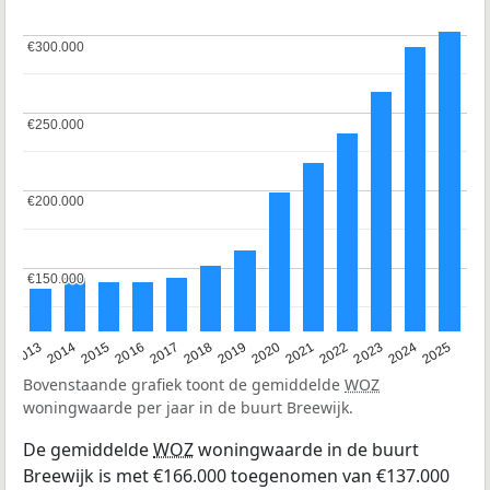
€300.000
€300.000
€250.000
€250.000
€200.000
€200.000
€150.000
€150.000
2015
2021
2014
2020
2013
2019
2025
2018
2024
2017
2023
2016
2022
Bovenstaande grafiek toont de gemiddelde
WOZ
woningwaarde per jaar in de buurt Breewijk.
De gemiddelde
WOZ
woningwaarde in de buurt
Breewijk is met €166.000 toegenomen van €137.000