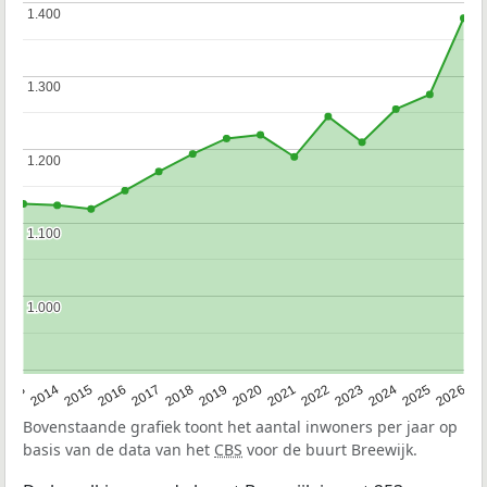
1.400
1.400
1.300
1.300
1.200
1.200
1.100
1.100
1.000
1.000
2022
2015
2021
2014
2020
2013
2026
2019
2025
2018
2024
2017
2023
2016
Bovenstaande grafiek toont het aantal inwoners per jaar op
basis van de data van het
CBS
voor de buurt Breewijk.