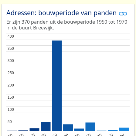
Adressen: bouwperiode van panden
Er zijn 370 panden uit de bouwperiode 1950 tot 1970
in de buurt Breewijk.
400
400
350
350
300
300
250
250
200
200
150
150
100
100
50
50