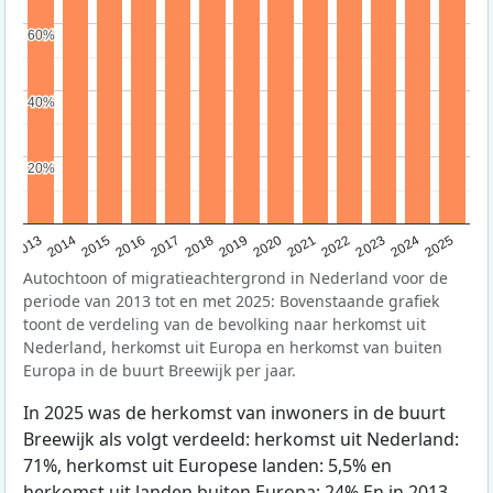
60%
60%
40%
40%
20%
20%
2015
2014
2021
2013
2020
2019
2018
2025
2017
2024
2023
2016
2022
Autochtoon of migratieachtergrond in Nederland voor de
periode van 2013 tot en met 2025: Bovenstaande grafiek
toont de verdeling van de bevolking naar herkomst uit
Nederland, herkomst uit Europa en herkomst van buiten
Europa in de buurt Breewijk per jaar.
In 2025 was de herkomst van inwoners in de buurt
Breewijk als volgt verdeeld: herkomst uit Nederland:
71%, herkomst uit Europese landen: 5,5% en
herkomst uit landen buiten Europa: 24% En in 2013