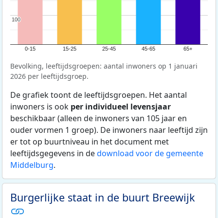
100
100
0-15
15-25
25-45
45-65
65+
Bevolking, leeftijdsgroepen: aantal inwoners op 1 januari
2026 per leeftijdsgroep.
De grafiek toont de leeftijdsgroepen. Het aantal
inwoners is ook
per individueel levensjaar
beschikbaar (alleen de inwoners van 105 jaar en
ouder vormen 1 groep). De inwoners naar leeftijd zijn
er tot op buurtniveau in het document met
leeftijdsgegevens in de
download voor de gemeente
Middelburg
.
Burgerlijke staat in de buurt Breewijk