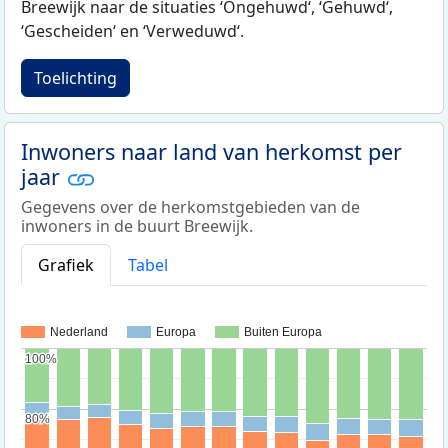
Breewijk naar de situaties ‘Ongehuwd‘, ‘Gehuwd‘,
‘Gescheiden‘ en ‘Verweduwd‘.
Toelichting
Inwoners naar land van herkomst per
jaar
Gegevens over de herkomstgebieden van de
inwoners in de buurt Breewijk.
Grafiek
Tabel
Nederland
Europa
Buiten Europa
100%
100%
80%
80%