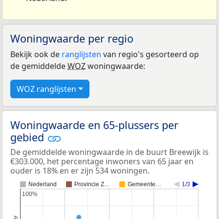
Woningwaarde per regio
Bekijk ook de
ranglijsten
van regio's gesorteerd op
de gemiddelde
WOZ
woningwaarde:
WOZ ranglijsten
Woningwaarde en 65-plussers per
gebied
De gemiddelde woningwaarde in de buurt Breewijk is
€303.000, het percentage inwoners van 65 jaar en
ouder is 18% en er zijn 534 woningen.
Nederland
Provincie Z…
Gemeente…
1/3
100%
100%