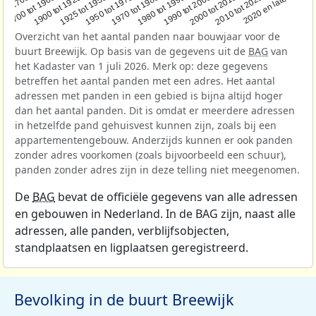
1950 tot 1970
1990 tot 2000
1900 tot 1925
2020 en later
1970 tot 1980
oor 1700
2000 tot 2010
1925 tot 1950
1980 tot 1990
1700 tot 1900
2010 tot 2020
Overzicht van het aantal panden naar bouwjaar voor de
buurt Breewijk. Op basis van de gegevens uit de
BAG
van
het Kadaster van 1 juli 2026. Merk op: deze gegevens
betreffen het aantal panden met een adres. Het aantal
adressen met panden in een gebied is bijna altijd hoger
dan het aantal panden. Dit is omdat er meerdere adressen
in hetzelfde pand gehuisvest kunnen zijn, zoals bij een
appartementengebouw. Anderzijds kunnen er ook panden
zonder adres voorkomen (zoals bijvoorbeeld een schuur),
panden zonder adres zijn in deze telling niet meegenomen.
De
BAG
bevat de officiële gegevens van alle adressen
en gebouwen in Nederland. In de BAG zijn, naast alle
adressen, alle panden, verblijfsobjecten,
standplaatsen en ligplaatsen geregistreerd.
Bevolking in de buurt Breewijk