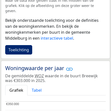
waar de data voor gelden staat in het midden van de
grafiek. Klik op de afbeelding om deze groter weer te
geven.
Bekijk onderstaande toelichting voor de definities
van de woningkenmerken. En bekijk de
woningkenmerken per buurt in de gemeente
Middelburg in een
interactieve tabel
.
Toelichting
Woningwaarde per jaar
De gemiddelde
WOZ
waarde in de buurt Breewijk
was €303.000 in 2025.
Grafiek
Tabel
€350.000
€350.000