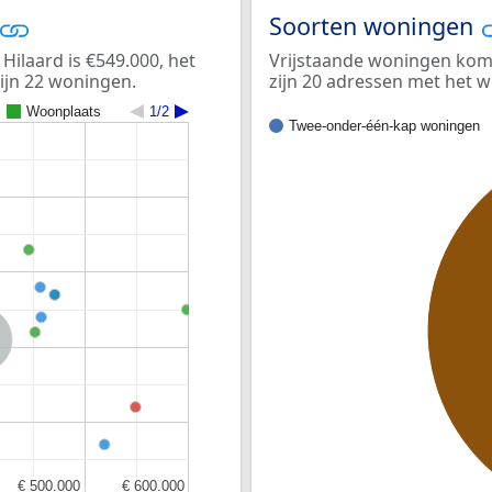
Soorten woningen
ilaard is €549.000, het
Vrijstaande woningen kome
ijn 22 woningen.
zijn 20 adressen met het 
Woonplaats
1/2
Twee-onder-één-kap woningen
nd
€ 500.000
€ 500.000
€ 600.000
€ 600.000