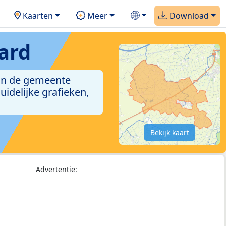
Kaarten
Meer
Download
ard
 in de gemeente
idelijke grafieken,
Bekijk kaart
Advertentie: