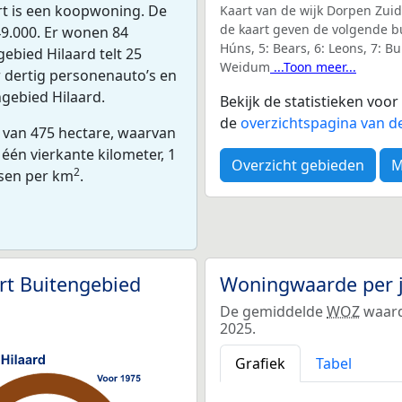
t is een koopwoning. De
Kaart van de wijk Dorpen Zuid
de kaart geven de volgende 
9.000. Er wonen 84
Húns, 5: Bears, 6: Leons, 7: B
ebied Hilaard telt 25
Weidum
...Toon meer...
 dertig personenauto’s en
ngebied Hilaard.
Bekijk de statistieken vo
de
overzichtspagina van d
e van 475 hectare, waarvan
één vierkante kilometer, 1
Overzicht gebieden
M
2
ssen per km
.
rt Buitengebied
Woningwaarde per 
De gemiddelde
WOZ
waard
2025.
Grafiek
Tabel