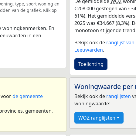
De gemiddelde
WOZ
wonin
ning, type, soort woning en
€208.000 gestegen van €341
dden van de grafiek. Klik op
61%). Het gemiddelde versc
2025 was €34.667 (8,3%). De
 de woningkenmerken. En
monotoon stijgende trend: D
Leeuwarden in een
Bekijk ook de
ranglijst va
Leeuwarden
.
Toelichting
Woningwaarde per 
n voor
de gemeente
Bekijk ook de
ranglijsten
va
woningwaarde:
 provincies, gemeenten,
WOZ ranglijsten