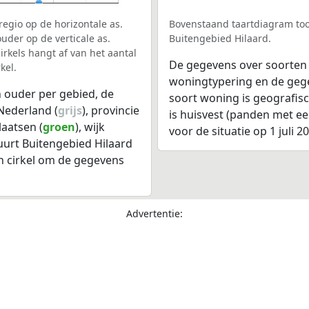
egio op de horizontale as.
Bovenstaand taartdiagram too
uder op de verticale as.
Buitengebied Hilaard.
rkels hangt af van het aantal
De gegevens over soorten
kel.
woningtypering en de gegev
 ouder per gebied, de
soort woning is geografis
Nederland (
grijs
), provincie
is huisvest (panden met e
laatsen (
groen
), wijk
voor de situatie op 1 juli 2
buurt Buitengebied Hilaard
n cirkel om de gegevens
Advertentie: