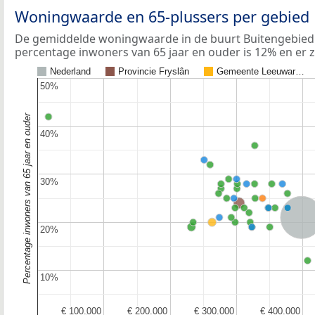
Woningwaarde en 65-plussers per gebied
De gemiddelde woningwaarde in de buurt Buitengebied H
percentage inwoners van 65 jaar en ouder is 12% en er z
Nederland
Provincie Fryslân
Gemeente Leeuwar…
50%
50%
Percentage inwoners van 65 jaar en ouder
40%
40%
30%
30%
Nederla
20%
20%
10%
10%
€ 100.000
€ 100.000
€ 200.000
€ 200.000
€ 300.000
€ 300.000
€ 400.000
€ 400.000