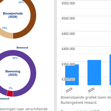
€550.000
€550.000
€500.000
€500.000
€450.000
€450.000
€400.000
€400.000
€350.000
€350.000
€300.000
€300.000
2019
2020
Bovenstaande grafiek toont 
Buitengebied Hilaard.
woningen naar verschillende