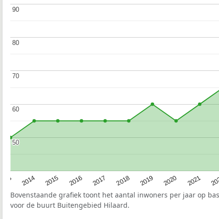
90
90
80
80
70
70
60
60
50
50
2017
20
2014
2019
2016
2021
2013
2018
2015
2020
Bovenstaande grafiek toont het aantal inwoners per jaar op ba
voor de buurt Buitengebied Hilaard.