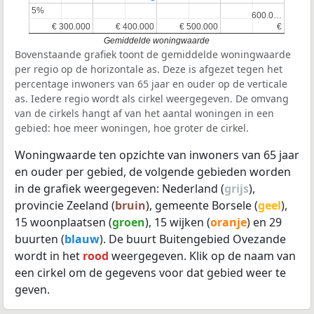
5%
5%
600.0…
600.0…
€ 300.000
€ 300.000
€ 400.000
€ 400.000
€ 500.000
€ 500.000
€
€
Gemiddelde woningwaarde
Bovenstaande grafiek toont de gemiddelde woningwaarde
per regio op de horizontale as. Deze is afgezet tegen het
percentage inwoners van 65 jaar en ouder op de verticale
as. Iedere regio wordt als cirkel weergegeven. De omvang
van de cirkels hangt af van het aantal woningen in een
gebied: hoe meer woningen, hoe groter de cirkel.
Woningwaarde ten opzichte van inwoners van 65 jaar
en ouder per gebied, de volgende gebieden worden
in de grafiek weergegeven: Nederland (
grijs
),
provincie Zeeland (
bruin
), gemeente Borsele (
geel
),
15 woonplaatsen (
groen
), 15 wijken (
oranje
) en 29
buurten (
blauw
). De buurt Buitengebied Ovezande
wordt in het
rood
weergegeven. Klik op de naam van
een cirkel om de gegevens voor dat gebied weer te
geven.