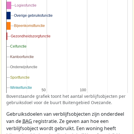
Logiesfunctie
Logiesfunctie
Overige gebruiksfunctie
Overige gebruiksfunctie
Bijeenkomstfunctie
Bijeenkomstfunctie
Gezondheidszorgfunctie
Gezondheidszorgfunctie
Celfunctie
Celfunctie
Kantoorfunctie
Kantoorfunctie
Onderwijsfunctie
Onderwijsfunctie
Sportfunctie
Sportfunctie
Winkelfunctie
Winkelfunctie
50
50
100
100
Bovenstaande grafiek toont het aantal verblijfsobjecten per
gebruiksdoel voor de buurt Buitengebied Ovezande.
Gebruiksdoelen van verblijfsobjecten zijn onderdeel
van de
BAG
registratie. Ze geven aan hoe een
verblijfsobject wordt gebruikt. Een woning heeft