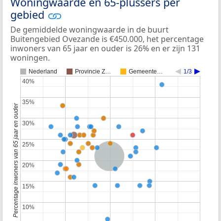
Woningwaarde en 65-plussers per
gebied
De gemiddelde woningwaarde in de buurt
Buitengebied Ovezande is €450.000, het percentage
inwoners van 65 jaar en ouder is 26% en er zijn 131
woningen.
Nederland
Provincie Z…
Gemeente…
1/3
40%
40%
35%
35%
Percentage inwoners van 65 jaar en ouder
30%
30%
25%
25%
Nederland
20%
20%
15%
15%
10%
10%