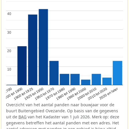
40
40
30
30
20
20
10
10
1950 tot 1970
1990 tot 2000
1900 tot 1925
2020 en later
1970 tot 1980
oor 1700
2000 tot 2010
1925 tot 1950
1980 tot 1990
1700 tot 1900
2010 tot 2020
Overzicht van het aantal panden naar bouwjaar voor de
buurt Buitengebied Ovezande. Op basis van de gegevens
uit de
BAG
van het Kadaster van 1 juli 2026. Merk op: deze
gegevens betreffen het aantal panden met een adres. Het
aantal adressen met panden in een gebied is bijna altijd