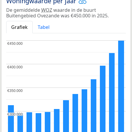
Woningwaarde per jaar
De gemiddelde
WOZ
waarde in de buurt
Buitengebied Ovezande was €450.000 in 2025.
Grafiek
Tabel
€450.000
€450.000
€400.000
€400.000
€350.000
€350.000
€300.000
€300.000