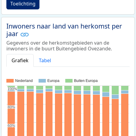
Toelichting
Inwoners naar land van herkomst per
jaar
Gegevens over de herkomstgebieden van de
inwoners in de buurt Buitengebied Ovezande.
Grafiek
Tabel
Nederland
Europa
Buiten Europa
100%
100%
80%
80%
60%
60%