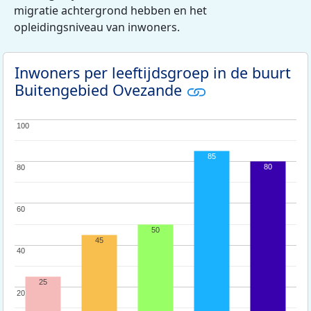
migratie achtergrond hebben en het
opleidingsniveau van inwoners.
Inwoners per leeftijdsgroep in de buurt
Buitengebied Ovezande
100
100
85
80
80
80
60
60
50
45
40
40
25
20
20