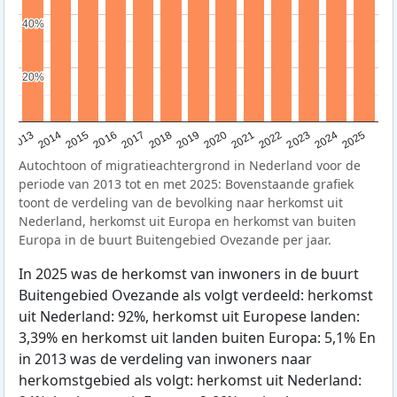
40%
40%
20%
20%
2015
2014
2021
2013
2020
2019
2018
2025
2017
2024
2023
2016
2022
Autochtoon of migratieachtergrond in Nederland voor de
periode van 2013 tot en met 2025: Bovenstaande grafiek
toont de verdeling van de bevolking naar herkomst uit
Nederland, herkomst uit Europa en herkomst van buiten
Europa in de buurt Buitengebied Ovezande per jaar.
In 2025 was de herkomst van inwoners in de buurt
Buitengebied Ovezande als volgt verdeeld: herkomst
uit Nederland: 92%, herkomst uit Europese landen:
3,39% en herkomst uit landen buiten Europa: 5,1% En
in 2013 was de verdeling van inwoners naar
herkomstgebied als volgt: herkomst uit Nederland: