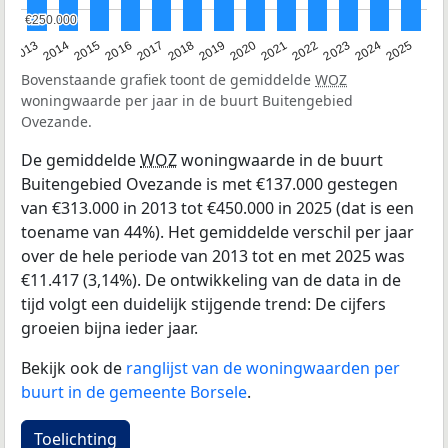
€250.000
€250.000
2015
2021
2014
2020
2013
2019
2025
2018
2024
2017
2023
2016
2022
Bovenstaande grafiek toont de gemiddelde
WOZ
woningwaarde per jaar in de buurt Buitengebied
Ovezande.
De gemiddelde
WOZ
woningwaarde in de buurt
Buitengebied Ovezande is met €137.000 gestegen
van €313.000 in 2013 tot €450.000 in 2025 (dat is een
toename van 44%). Het gemiddelde verschil per jaar
over de hele periode van 2013 tot en met 2025 was
€11.417 (3,14%). De ontwikkeling van de data in de
tijd volgt een duidelijk stijgende trend: De cijfers
groeien bijna ieder jaar.
Bekijk ook de
ranglijst van de woningwaarden per
buurt in de gemeente Borsele
.
Toelichting