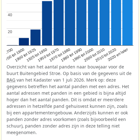
40
40
20
20
1950 tot 1970
1990 tot 2000
1900 tot 1925
2020 en later
1970 tot 1980
oor 1700
2000 tot 2010
1925 tot 1950
1980 tot 1990
1700 tot 1900
2010 tot 2020
Overzicht van het aantal panden naar bouwjaar voor de
buurt Buitengebied Stroe. Op basis van de gegevens uit de
BAG
van het Kadaster van 1 juli 2026. Merk op: deze
gegevens betreffen het aantal panden met een adres. Het
aantal adressen met panden in een gebied is bijna altijd
hoger dan het aantal panden. Dit is omdat er meerdere
adressen in hetzelfde pand gehuisvest kunnen zijn, zoals
bij een appartementengebouw. Anderzijds kunnen er ook
panden zonder adres voorkomen (zoals bijvoorbeeld een
schuur), panden zonder adres zijn in deze telling niet
meegenomen.