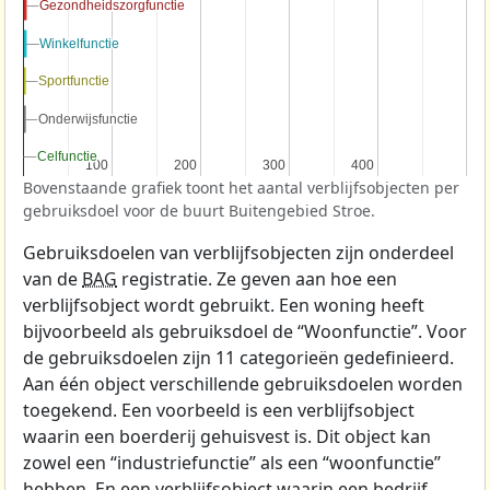
Gezondheidszorgfunctie
Gezondheidszorgfunctie
Winkelfunctie
Winkelfunctie
Sportfunctie
Sportfunctie
Onderwijsfunctie
Onderwijsfunctie
Celfunctie
Celfunctie
100
100
200
200
300
300
400
400
Bovenstaande grafiek toont het aantal verblijfsobjecten per
gebruiksdoel voor de buurt Buitengebied Stroe.
Gebruiksdoelen van verblijfsobjecten zijn onderdeel
van de
BAG
registratie. Ze geven aan hoe een
verblijfsobject wordt gebruikt. Een woning heeft
bijvoorbeeld als gebruiksdoel de “Woonfunctie”. Voor
de gebruiksdoelen zijn 11 categorieën gedefinieerd.
Aan één object verschillende gebruiksdoelen worden
toegekend. Een voorbeeld is een verblijfsobject
waarin een boerderij gehuisvest is. Dit object kan
zowel een “industriefunctie” als een “woonfunctie”
hebben. En een verblijfsobject waarin een bedrijf