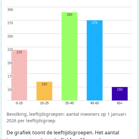
300
300
290
275
275
275
250
250
225
225
220
200
200
175
175
160
150
150
150
0-15
15-25
25-45
45-65
65+
Bevolking, leeftijdsgroepen: aantal inwoners op 1 januari
2026 per leeftijdsgroep.
De grafiek toont de leeftijdsgroepen. Het aantal