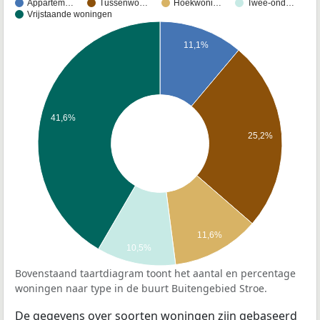
Appartem…
Tussenwo…
Hoekwoni…
Twee-ond…
Vrijstaande woningen
11,1%
41,6%
25,2%
11,6%
10,5%
Bovenstaand taartdiagram toont het aantal en percentage
woningen naar type in de buurt Buitengebied Stroe.
De gegevens over soorten woningen zijn gebaseerd