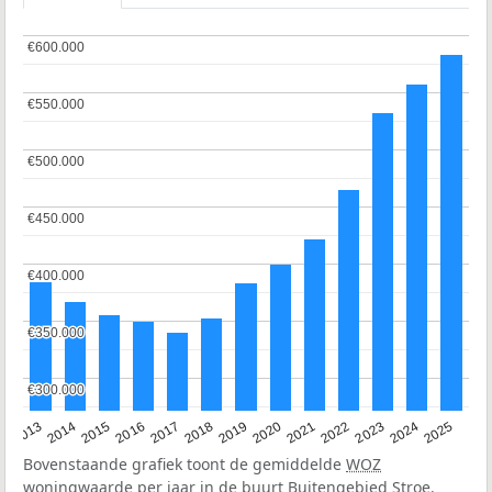
€600.000
€600.000
€550.000
€550.000
€500.000
€500.000
€450.000
€450.000
€400.000
€400.000
€350.000
€350.000
€300.000
€300.000
2015
2021
2014
2020
2013
2019
2025
2018
2024
2017
2023
2016
2022
Bovenstaande grafiek toont de gemiddelde
WOZ
woningwaarde per jaar in de buurt Buitengebied Stroe.