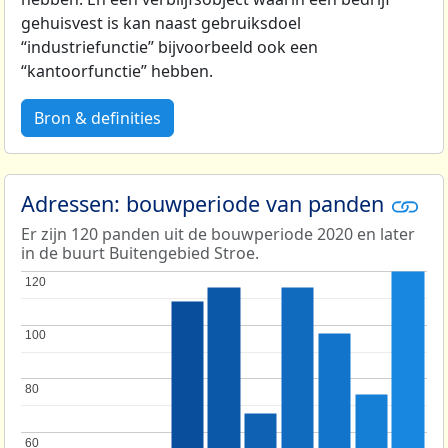
gehuisvest is kan naast gebruiksdoel
“industriefunctie” bijvoorbeeld ook een
“kantoorfunctie” hebben.
Bron & definities
Adressen: bouwperiode van panden
Er zijn 120 panden uit de bouwperiode 2020 en later
in de buurt Buitengebied Stroe.
120
120
100
100
80
80
60
60