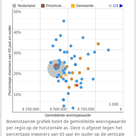
Nederland
Provincie…
Gemeente…
1/3
50%
50%
Percentage inwoners van 65 jaar en ouder
40%
40%
30%
30%
Provincie Gelderland
Nederland
20%
20%
10%
10%
1.000…
1.000…
€ 250.000
€ 250.000
€ 500.000
€ 500.000
€ 750.000
€ 750.000
€
€
Gemiddelde woningwaarde
Bovenstaande grafiek toont de gemiddelde woningwaarde
per regio op de horizontale as. Deze is afgezet tegen het
percentage inwoners van 65 jaar en ouder op de verticale