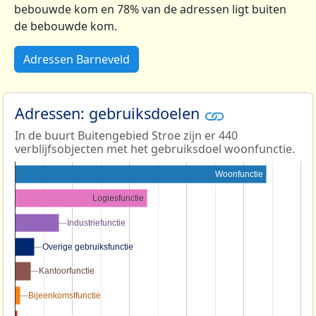
bebouwde kom en 78% van de adressen ligt buiten
de bebouwde kom.
Adressen Barneveld
Adressen: gebruiksdoelen
In de buurt Buitengebied Stroe zijn er 440
verblijfsobjecten met het gebruiksdoel woonfunctie.
Woonfunctie
Logiesfunctie
Industriefunctie
Industriefunctie
Overige gebruiksfunctie
Overige gebruiksfunctie
Kantoorfunctie
Kantoorfunctie
Bijeenkomstfunctie
Bijeenkomstfunctie