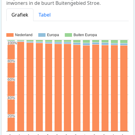
inwoners in de buurt Buitengebied Stroe.
Grafiek
Tabel
Nederland
Europa
Buiten Europa
100%
100%
80%
80%
60%
60%
40%
40%
20%
20%