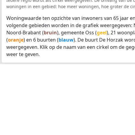
Iedere regio wordt als cirkel weergegeven. De omvang van de ci
woningen in een gebied: hoe meer woningen, hoe groter de cir
Woningwaarde ten opzichte van inwoners van 65 jaar en
volgende gebieden worden in de grafiek weergegeven: 
Noord-Brabant (
bruin
), gemeente Oss (
geel
), 21 woonpl
(
oranje
) en 6 buurten (
blauw
). De buurt De Horzak word
weergegeven. Klik op de naam van een cirkel om de geg
weer te geven.