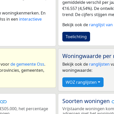
gemiddelde verschil per ja
€16.557 (4,54%). De ontwikk
 de woningkenmerken. En
trend: De cijfers stijgen m
Oss in een
interactieve
Bekijk ook de
ranglijst va
Toelichting
Woningwaarde per 
n voor
de gemeente Oss
.
Bekijk ook de
ranglijsten
va
 provincies, gemeenten,
woningwaarde:
WOZ ranglijsten
Soorten woningen
€505.000, het percentage
Vrijstaande woningen kome
ingen.
adressen met het woningt