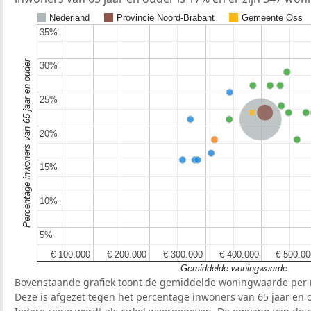
Nederland
Provincie Noord-Brabant
Gemeente Oss
35%
35%
Percentage inwoners van 65 jaar en ouder
30%
30%
25%
25%
Provincie Noord-Braban
Nederland
20%
20%
15%
15%
10%
10%
5%
5%
€ 100.000
€ 100.000
€ 200.000
€ 200.000
€ 300.000
€ 300.000
€ 400.000
€ 400.000
€ 500.00
€ 500.00
Gemiddelde woningwaarde
Bovenstaande grafiek toont de gemiddelde woningwaarde per r
Deze is afgezet tegen het percentage inwoners van 65 jaar en o