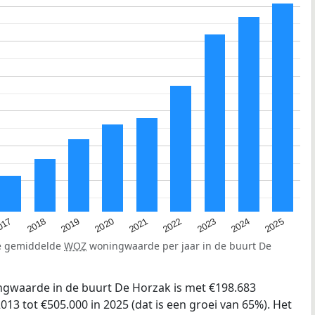
2023
2020
2025
017
2022
2019
2024
2021
2018
de gemiddelde
WOZ
woningwaarde per jaar in de buurt De
gwaarde in de buurt De Horzak is met €198.683
013 tot €505.000 in 2025 (dat is een groei van 65%). Het