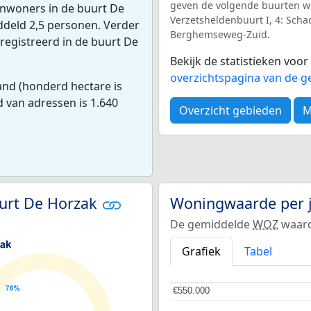
geven de volgende buurten wee
inwoners in de buurt De
Verzetsheldenbuurt I, 4: Scha
deld 2,5 personen. Verder
Berghemseweg-Zuid.
eregistreerd in de buurt De
Bekijk de statistieken voo
overzichtspagina van de g
and (honderd hectare is
d van adressen is 1.640
Overzicht gebieden
M
urt De Horzak
Woningwaarde per 
De gemiddelde
WOZ
waard
Grafiek
Tabel
€550.000
€550.000