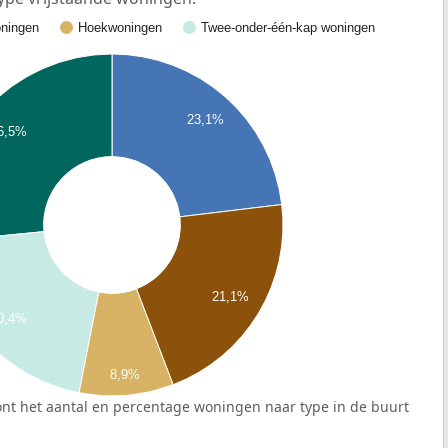
ningen
Hoekwoningen
Twee-onder-één-kap woningen
23,1%
6,5%
21,1%
0,4%
8,9%
nt het aantal en percentage woningen naar type in de buurt