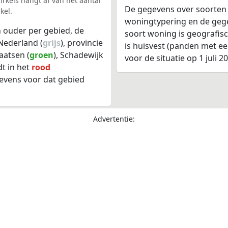
rkels hangt af van het aantal
De gegevens over soorten
kel.
woningtypering en de gegev
 ouder per gebied, de
soort woning is geografis
Nederland (
grijs
), provincie
is huisvest (panden met e
aatsen (
groen
), Schadewijk
voor de situatie op 1 juli 2
t in het
rood
evens voor dat gebied
Advertentie: