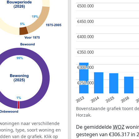
€500.000
€500.000
€450.000
€450.000
€400.000
€400.000
€350.000
€350.000
€300.000
€300.000
€250.000
€250.000
2015
2
2014
2016
2013
Bovenstaande grafiek toont 
Horzak.
woningen naar verschillende
De gemiddelde
WOZ
wonin
ning, type, soort woning en
gestegen van €306.317 in 2
dden van de grafiek. Klik op