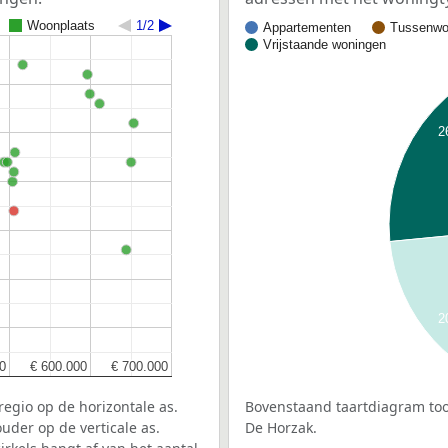
Woonplaats
1/2
Appartementen
Tussenwo
Vrijstaande woningen
2
t
2
0
0
€ 600.000
€ 600.000
€ 700.000
€ 700.000
egio op de horizontale as.
Bovenstaand taartdiagram too
uder op de verticale as.
De Horzak.