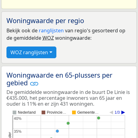
Woningwaarde per regio
Bekijk ook de
ranglijsten
van regio's gesorteerd op
de gemiddelde
WOZ
woningwaarde:
WOZ ranglijsten
Woningwaarde en 65-plussers per
gebied
De gemiddelde woningwaarde in de buurt De Linie is
€435.000, het percentage inwoners van 65 jaar en
ouder is 11% en er zijn 431 woningen.
Nederland
Provincie…
Gemeente…
1/3
40%
40%
35%
35%