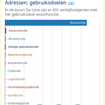
Adressen: gebruiksdoelen
In de buurt De Linie zijn er 431 verblijfsobjecten met
het gebruiksdoel woonfunctie.
Woonfunctie
Kantoorfunctie
Kantoorfunctie
Winkelfunctie
Winkelfunctie
Overige gebruiksfunctie
Overige gebruiksfunctie
Bijeenkomstfunctie
Bijeenkomstfunctie
Industriefunctie
Industriefunctie
Celfunctie
Celfunctie
Logiesfunctie
Logiesfunctie
Gezondheidszorgfunctie
Gezondheidszorgfunctie
Sportfunctie
Sportfunctie
Onderwijsfunctie
Onderwijsfunctie