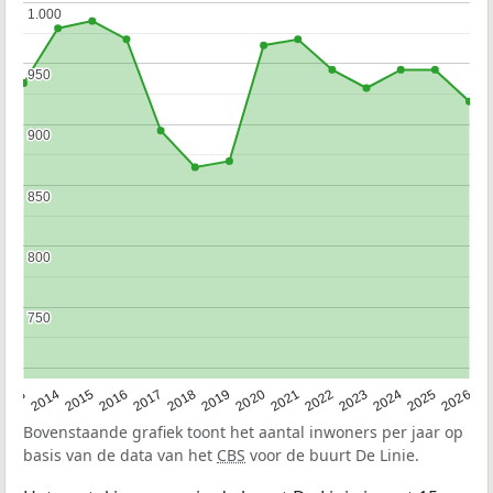
1.000
1.000
950
950
900
900
850
850
800
800
750
750
2022
2015
2021
2014
2020
2013
2026
2019
2025
2018
2024
2017
2023
2016
Bovenstaande grafiek toont het aantal inwoners per jaar op
basis van de data van het
CBS
voor de buurt De Linie.