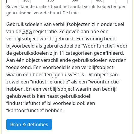
100
100
200
200
300
300
400
400
Bovenstaande grafiek toont het aantal verblijfsobjecten per
gebruiksdoel voor de buurt De Linie.
Gebruiksdoelen van verblijfsobjecten zijn onderdeel
van de
BAG
registratie. Ze geven aan hoe een
verblijfsobject wordt gebruikt. Een woning heeft
bijvoorbeeld als gebruiksdoel de “Woonfunctie”. Voor
de gebruiksdoelen zijn 11 categorieën gedefinieerd.
Aan één object verschillende gebruiksdoelen worden
toegekend. Een voorbeeld is een verblijfsobject
waarin een boerderij gehuisvest is. Dit object kan
zowel een “industriefunctie” als een “woonfunctie”
hebben. En een verblijfsobject waarin een bedrijf
gehuisvest is kan naast gebruiksdoel
“industriefunctie” bijvoorbeeld ook een
“kantoorfunctie” hebben.
Bron & definities