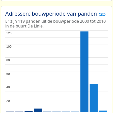
Adressen: bouwperiode van panden
Er zijn 119 panden uit de bouwperiode 2000 tot 2010
in de buurt De Linie.
120
120
100
100
80
80
60
60
40
40
20
20