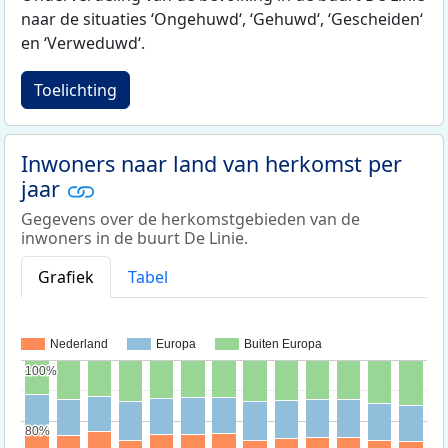
naar de situaties ‘Ongehuwd‘, ‘Gehuwd‘, ‘Gescheiden‘
en ‘Verweduwd‘.
Toelichting
Inwoners naar land van herkomst per
jaar
Gegevens over de herkomstgebieden van de
inwoners in de buurt De Linie.
Grafiek
Tabel
Nederland
Europa
Buiten Europa
100%
100%
80%
80%