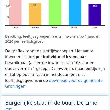
105
100
100
100
50
50
0-15
15-25
25-45
45-65
65+
Bevolking, leeftijdsgroepen: aantal inwoners op 1 januari
2026 per leeftijdsgroep.
De grafiek toont de leeftijdsgroepen. Het aantal
inwoners is ook
per individueel levensjaar
beschikbaar (alleen de inwoners van 105 jaar en
ouder vormen 1 groep). De inwoners naar leeftijd zijn
er tot op buurtniveau in het document met
leeftijdsgegevens in de
download voor de gemeente
Groningen
.
Burgerlijke staat in de buurt De Linie