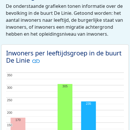
De onderstaande grafieken tonen informatie over de
bevolking in de buurt De Linie. Getoond worden: het
aantal inwoners naar leeftijd, de burgerlijke staat van
inwoners, of inwoners een migratie achtergrond
hebben en het opleidingsniveau van inwoners.
Inwoners per leeftijdsgroep in de buurt
De Linie
350
350
305
300
300
250
250
235
200
200
170
150
150