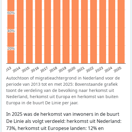
60%
60%
40%
40%
20%
20%
2015
2014
2021
2013
2020
2019
2018
2025
2017
2024
2023
2016
2022
Autochtoon of migratieachtergrond in Nederland voor de
periode van 2013 tot en met 2025: Bovenstaande grafiek
toont de verdeling van de bevolking naar herkomst uit
Nederland, herkomst uit Europa en herkomst van buiten
Europa in de buurt De Linie per jaar.
In 2025 was de herkomst van inwoners in de buurt
De Linie als volgt verdeeld: herkomst uit Nederland:
73%, herkomst uit Europese landen: 12% en