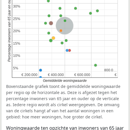
Percentage inwoners van 65 jaar en ouder
30%
30%
25%
25%
Nederland
20%
20%
15%
15%
10%
10%
5%
5%
800.0…
800.0…
€ 200.000
€ 200.000
€ 400.000
€ 400.000
€ 600.000
€ 600.000
€
€
Gemiddelde woningwaarde
Bovenstaande grafiek toont de gemiddelde woningwaarde
per regio op de horizontale as. Deze is afgezet tegen het
percentage inwoners van 65 jaar en ouder op de verticale
as. Iedere regio wordt als cirkel weergegeven. De omvang
van de cirkels hangt af van het aantal woningen in een
gebied: hoe meer woningen, hoe groter de cirkel.
Woningwaarde ten opzichte van inwoners van 65 jaar