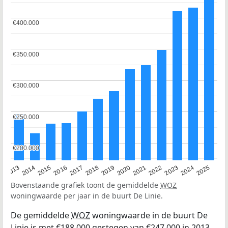
€400.000
€400.000
€350.000
€350.000
€300.000
€300.000
€250.000
€250.000
€200.000
€200.000
2015
2021
2014
2020
2013
2019
2025
2018
2024
2017
2023
2016
2022
Bovenstaande grafiek toont de gemiddelde
WOZ
woningwaarde per jaar in de buurt De Linie.
De gemiddelde
WOZ
woningwaarde in de buurt De
Linie is met €188.000 gestegen van €247.000 in 2013