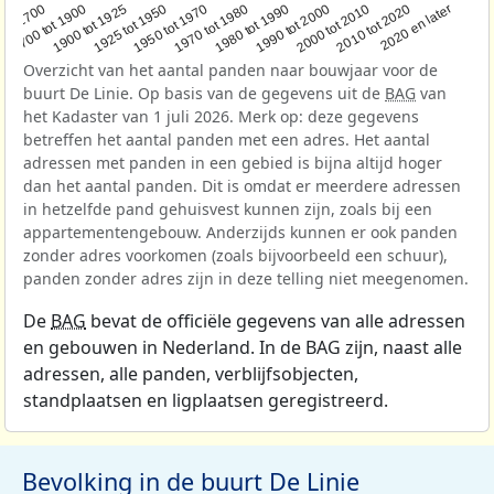
1950 tot 1970
1990 tot 2000
1900 tot 1925
2020 en later
1970 tot 1980
oor 1700
2000 tot 2010
1925 tot 1950
1980 tot 1990
1700 tot 1900
2010 tot 2020
Overzicht van het aantal panden naar bouwjaar voor de
buurt De Linie. Op basis van de gegevens uit de
BAG
van
het Kadaster van 1 juli 2026. Merk op: deze gegevens
betreffen het aantal panden met een adres. Het aantal
adressen met panden in een gebied is bijna altijd hoger
dan het aantal panden. Dit is omdat er meerdere adressen
in hetzelfde pand gehuisvest kunnen zijn, zoals bij een
appartementengebouw. Anderzijds kunnen er ook panden
zonder adres voorkomen (zoals bijvoorbeeld een schuur),
panden zonder adres zijn in deze telling niet meegenomen.
De
BAG
bevat de officiële gegevens van alle adressen
en gebouwen in Nederland. In de BAG zijn, naast alle
adressen, alle panden, verblijfsobjecten,
standplaatsen en ligplaatsen geregistreerd.
Bevolking in de buurt De Linie