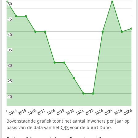
50
50
45
45
40
40
35
35
30
30
25
25
20
20
2022
2015
2021
2014
2020
2013
2026
2019
2025
2018
2024
2017
2023
2016
Bovenstaande grafiek toont het aantal inwoners per jaar op
basis van de data van het
CBS
voor de buurt Duno.