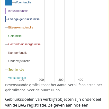
Woonfunctie
Woonfunctie
Industriefunctie
Industriefunctie
Overige gebruiksfunctie
Overige gebruiksfunctie
Bijeenkomstfunctie
Bijeenkomstfunctie
Celfunctie
Celfunctie
Gezondheidszorgfunctie
Gezondheidszorgfunctie
Kantoorfunctie
Kantoorfunctie
Onderwijsfunctie
Onderwijsfunctie
Sportfunctie
Sportfunctie
Winkelfunctie
Winkelfunctie
100
100
200
200
300
300
400
400
Bovenstaande grafiek toont het aantal verblijfsobjecten per
gebruiksdoel voor de buurt Duno.
Gebruiksdoelen van verblijfsobjecten zijn onderdeel
van de
BAG
registratie. Ze geven aan hoe een