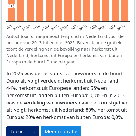
20%
20%
2015
2014
2021
2013
2020
2019
2018
2025
2017
2024
2023
2016
2022
Autochtoon of migratieachtergrond in Nederland voor de
periode van 2013 tot en met 2025: Bovenstaande grafiek
toont de verdeling van de bevolking naar herkomst uit
Nederland, herkomst uit Europa en herkomst van buiten
Europa in de buurt Duno per jaar.
In 2025 was de herkomst van inwoners in de buurt
Duno als volgt verdeeld: herkomst uit Nederland:
44%, herkomst uit Europese landen: 56% en
herkomst uit landen buiten Europa: 0,0% En in 2013
was de verdeling van inwoners naar herkomstgebied
als volgt: herkomst uit Nederland: 80%, herkomst uit
Europa: 20% en herkomst van buiten Europa: 0,0%.
Toelichting
Meer migratie