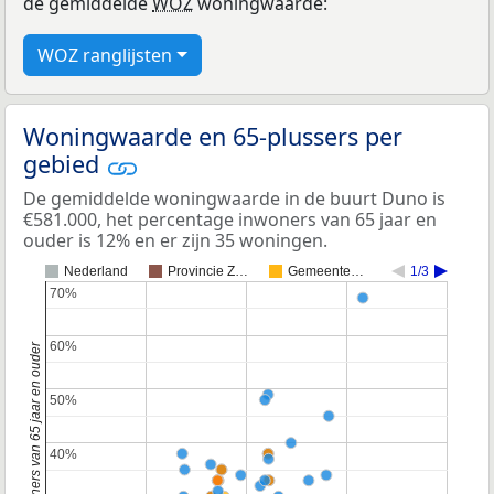
de gemiddelde
WOZ
woningwaarde:
WOZ ranglijsten
Woningwaarde en 65-plussers per
gebied
De gemiddelde woningwaarde in de buurt Duno is
€581.000, het percentage inwoners van 65 jaar en
ouder is 12% en er zijn 35 woningen.
Nederland
Provincie Z…
Gemeente…
1/3
70%
70%
60%
60%
Percentage inwoners van 65 jaar en ouder
50%
50%
40%
40%