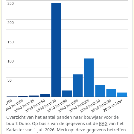
250
250
200
200
150
150
100
100
50
50
1950 tot 1970
1990 tot 2000
1900 tot 1925
2020 en later
1970 tot 1980
oor 1700
2000 tot 2010
1925 tot 1950
1980 tot 1990
1700 tot 1900
2010 tot 2020
Overzicht van het aantal panden naar bouwjaar voor de
buurt Duno. Op basis van de gegevens uit de
BAG
van het
Kadaster van 1 juli 2026. Merk op: deze gegevens betreffen