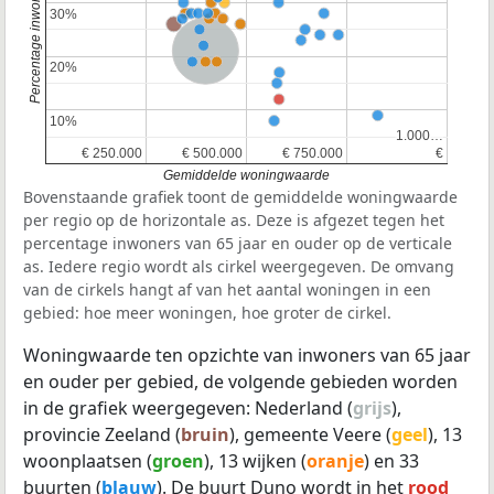
30%
30%
Nederland
20%
20%
10%
10%
1.000…
1.000…
€ 250.000
€ 250.000
€ 500.000
€ 500.000
€ 750.000
€ 750.000
€
€
Gemiddelde woningwaarde
Bovenstaande grafiek toont de gemiddelde woningwaarde
per regio op de horizontale as. Deze is afgezet tegen het
percentage inwoners van 65 jaar en ouder op de verticale
as. Iedere regio wordt als cirkel weergegeven. De omvang
van de cirkels hangt af van het aantal woningen in een
gebied: hoe meer woningen, hoe groter de cirkel.
Woningwaarde ten opzichte van inwoners van 65 jaar
en ouder per gebied, de volgende gebieden worden
in de grafiek weergegeven: Nederland (
grijs
),
provincie Zeeland (
bruin
), gemeente Veere (
geel
), 13
woonplaatsen (
groen
), 13 wijken (
oranje
) en 33
buurten (
blauw
). De buurt Duno wordt in het
rood