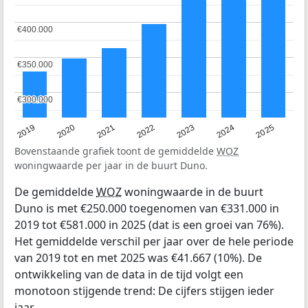
€400.000
€400.000
€350.000
€350.000
€300.000
€300.000
2024
2023
2022
2021
2020
2019
2025
Bovenstaande grafiek toont de gemiddelde
WOZ
woningwaarde per jaar in de buurt Duno.
De gemiddelde
WOZ
woningwaarde in de buurt
Duno is met €250.000 toegenomen van €331.000 in
2019 tot €581.000 in 2025 (dat is een groei van 76%).
Het gemiddelde verschil per jaar over de hele periode
van 2019 tot en met 2025 was €41.667 (10%). De
ontwikkeling van de data in de tijd volgt een
monotoon stijgende trend: De cijfers stijgen ieder
jaar.