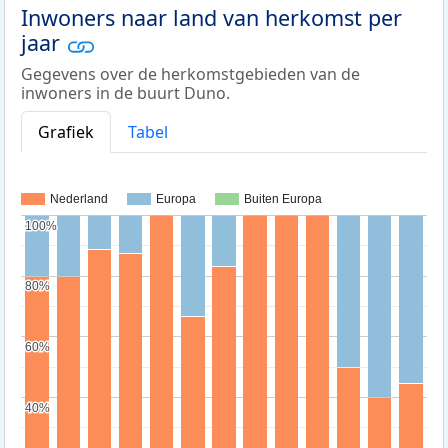
Inwoners naar land van herkomst per
jaar
Gegevens over de herkomstgebieden van de
inwoners in de buurt Duno.
Grafiek
Tabel
Nederland
Europa
Buiten Europa
100%
100%
80%
80%
60%
60%
40%
40%