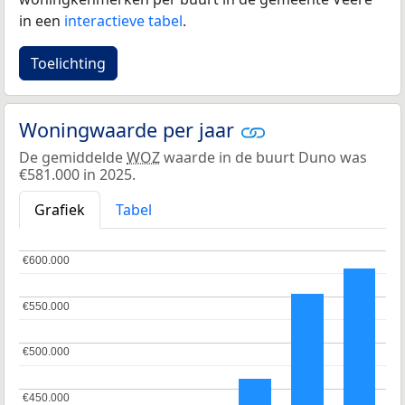
in een
interactieve tabel
.
Toelichting
Woningwaarde per jaar
De gemiddelde
WOZ
waarde in de buurt Duno was
€581.000 in 2025.
Grafiek
Tabel
€600.000
€600.000
€550.000
€550.000
€500.000
€500.000
€450.000
€450.000