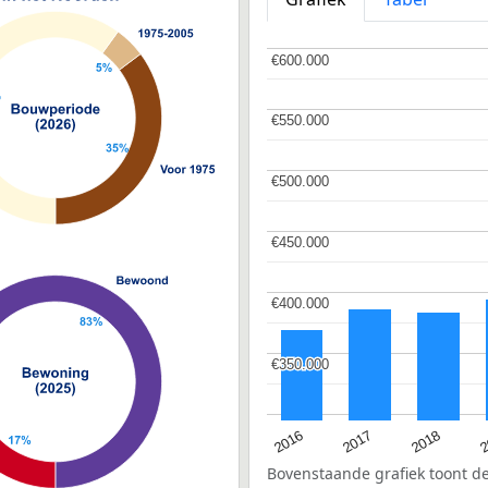
€600.000
€600.000
€550.000
€550.000
€500.000
€500.000
€450.000
€450.000
€400.000
€400.000
€350.000
€350.000
2
2016
2018
2017
Bovenstaande grafiek toont 