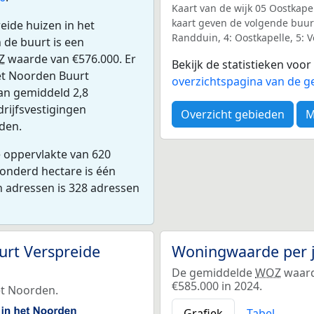
Kaart van de wijk 05 Oostkapel
kaart geven de volgende buurt
eide huizen in het
Randduin, 4: Oostkapelle, 5: 
de buurt is een
Z
waarde van €576.000. Er
Bekijk de statistieken voo
et Noorden Buurt
overzichtspagina van de g
an gemiddeld 2,8
drijfsvestigingen
Overzicht gebieden
M
den.
e oppervlakte van 620
honderd hectare is één
n adressen is 328 adressen
urt Verspreide
Woningwaarde per 
De gemiddelde
WOZ
waard
€585.000 in 2024.
et Noorden.
Grafiek
Tabel