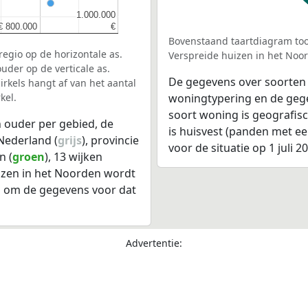
1.000.000
1.000.000
€ 800.000
€ 800.000
€
€
Bovenstaand taartdiagram too
egio op de horizontale as.
Verspreide huizen in het Noo
uder op de verticale as.
De gegevens over soorten
rkels hangt af van het aantal
kel.
woningtypering en de gegev
soort woning is geografis
 ouder per gebied, de
is huisvest (panden met e
Nederland (
grijs
), provincie
voor de situatie op 1 juli 2
n (
groen
), 13 wijken
uizen in het Noorden wordt
l om de gegevens voor dat
Advertentie: