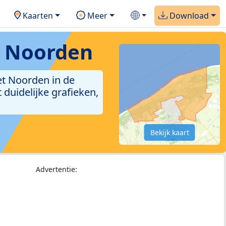
Kaarten
Meer
Download
t Noorden
et Noorden in de
duidelijke grafieken,
Bekijk kaart
Advertentie: