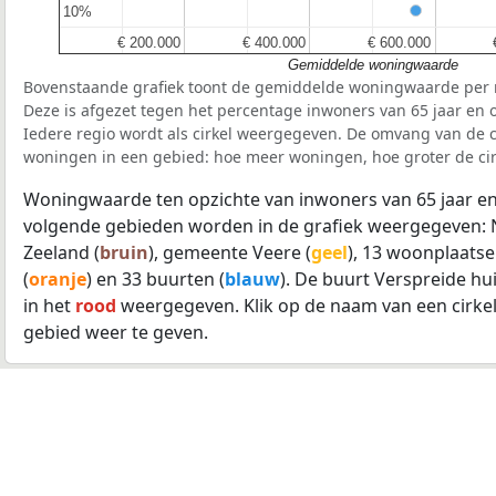
10%
10%
€ 200.000
€ 200.000
€ 400.000
€ 400.000
€ 600.000
€ 600.000
Gemiddelde woningwaarde
Bovenstaande grafiek toont de gemiddelde woningwaarde per r
Deze is afgezet tegen het percentage inwoners van 65 jaar en o
Iedere regio wordt als cirkel weergegeven. De omvang van de ci
woningen in een gebied: hoe meer woningen, hoe groter de cir
Woningwaarde ten opzichte van inwoners van 65 jaar en
volgende gebieden worden in de grafiek weergegeven: 
Zeeland (
bruin
), gemeente Veere (
geel
), 13 woonplaatse
(
oranje
) en 33 buurten (
blauw
). De buurt Verspreide h
in het
rood
weergegeven. Klik op de naam van een cirke
gebied weer te geven.