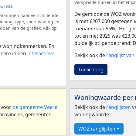
Verspreide huizen in het Noo
De gemiddelde
WOZ
wonin
woningen naar verschillende
is met €207.000 gestegen v
ning, type, soort woning en
dden van de grafiek. Klik op
toename van 56%). Het gemi
tot en met 2025 was €23.000
duidelijk stijgende trend: De
 de woningkenmerken. En
eere in een
interactieve
Bekijk ook de
ranglijst va
Toelichting
Woningwaarde per 
n voor
de gemeente Veere
.
Bekijk ook de
ranglijsten
va
 provincies, gemeenten,
woningwaarde:
WOZ ranglijsten