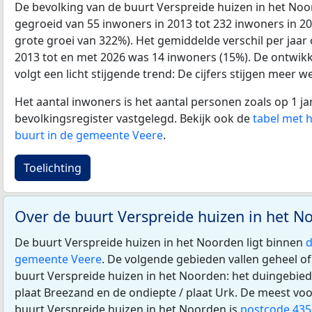
De bevolking van de buurt Verspreide huizen in het No
gegroeid van 55 inwoners in 2013 tot 232 inwoners in 202
grote groei van 322%). Het gemiddelde verschil per jaar
2013 tot en met 2026 was 14 inwoners (15%). De ontwikke
volgt een licht stijgende trend: De cijfers stijgen meer we
Het aantal inwoners is het aantal personen zoals op 1 ja
bevolkingsregister vastgelegd. Bekijk ook de
tabel met 
buurt in de gemeente Veere
.
Toelichting
Over de buurt Verspreide huizen in het 
De buurt Verspreide huizen in het Noorden ligt binnen
d
gemeente Veere
. De volgende gebieden vallen geheel of
buurt Verspreide huizen in het Noorden: het duingebied
plaat Breezand en de ondiepte / plaat Urk. De meest v
buurt Verspreide huizen in het Noorden is
postcode 435