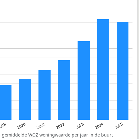
019
2024
2021
2023
2020
2025
2022
de gemiddelde
WOZ
woningwaarde per jaar in de buurt