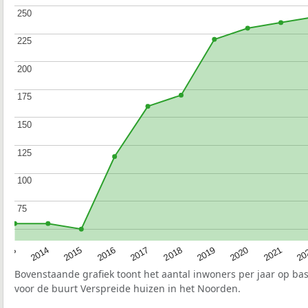
250
250
225
225
200
200
175
175
150
150
125
125
100
100
75
75
2017
20
2014
2019
2016
2021
2013
2018
2015
2020
Bovenstaande grafiek toont het aantal inwoners per jaar op ba
voor de buurt Verspreide huizen in het Noorden.