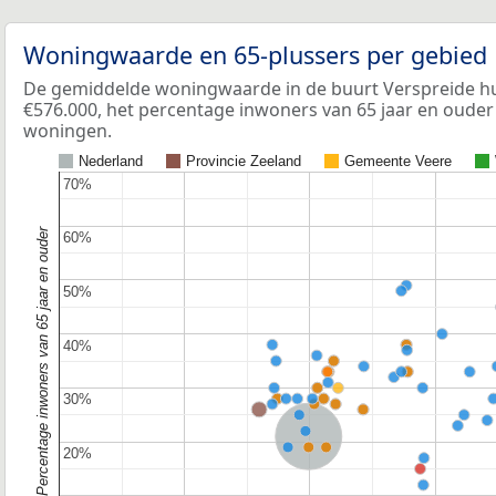
Woningwaarde en 65-plussers per gebied
De gemiddelde woningwaarde in de buurt Verspreide hu
€576.000, het percentage inwoners van 65 jaar en ouder 
woningen.
Nederland
Provincie Zeeland
Gemeente Veere
70%
70%
Percentage inwoners van 65 jaar en ouder
60%
60%
50%
50%
40%
40%
30%
30%
Nederland
20%
20%