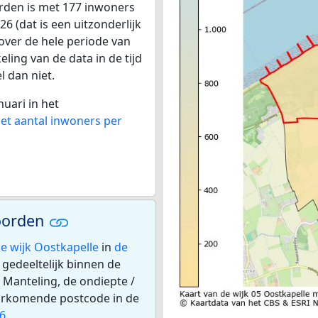
orden is met 177 inwoners
6 (dat is een uitzonderlijk
 over de hele periode van
ling van de data in de tijd
l dan niet.
nuari in het
het aantal inwoners per
Noorden
e wijk Oostkapelle
in
de
 gedeeltelijk binnen de
 Manteling, de ondiepte /
oorkomende postcode in de
6
.