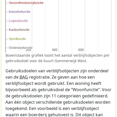
Gezondheidszorgfunctie
Gezondheidszorgfunctie
Industriefunctie
Industriefunctie
Logiesfunctie
Logiesfunctie
Kantoorfunctie
Kantoorfunctie
Sportfunctie
Sportfunctie
Onderwijsfunctie
Onderwijsfunctie
200
200
400
400
600
600
Bovenstaande grafiek toont het aantal verblijfsobjecten per
gebruiksdoel voor de buurt Gommerwijk West.
Gebruiksdoelen van verblijfsobjecten zijn onderdeel
van de
BAG
registratie. Ze geven aan hoe een
verblijfsobject wordt gebruikt. Een woning heeft
bijvoorbeeld als gebruiksdoel de “Woonfunctie”. Voor
de gebruiksdoelen zijn 11 categorieën gedefinieerd.
Aan één object verschillende gebruiksdoelen worden
toegekend. Een voorbeeld is een verblijfsobject
waarin een boerderij gehuisvest is. Dit object kan