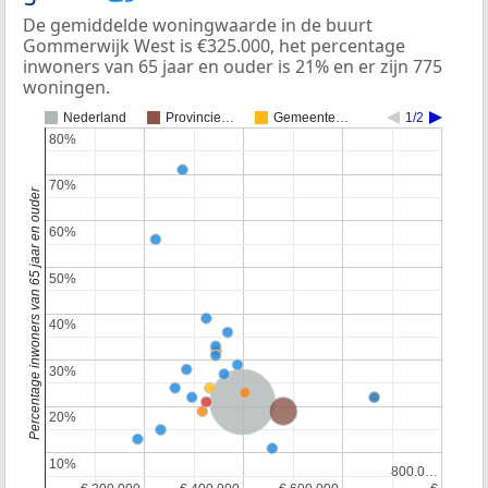
De gemiddelde woningwaarde in de buurt
Gommerwijk West is €325.000, het percentage
inwoners van 65 jaar en ouder is 21% en er zijn 775
woningen.
Nederland
Provincie…
Gemeente…
1/2
80%
80%
70%
70%
Percentage inwoners van 65 jaar en ouder
60%
60%
50%
50%
40%
40%
30%
30%
Nederland
Provincie Noord-Holland
20%
20%
10%
10%
800.0…
800.0…