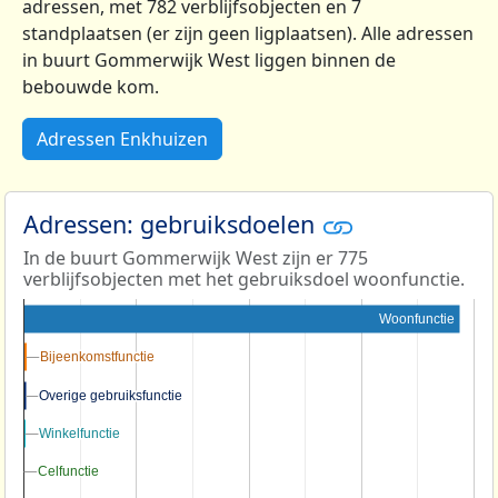
adressen, met 782 verblijfsobjecten en 7
standplaatsen (er zijn geen ligplaatsen). Alle adressen
in buurt Gommerwijk West liggen binnen de
bebouwde kom.
Adressen Enkhuizen
Adressen: gebruiksdoelen
In de buurt Gommerwijk West zijn er 775
verblijfsobjecten met het gebruiksdoel woonfunctie.
Woonfunctie
Bijeenkomstfunctie
Bijeenkomstfunctie
Overige gebruiksfunctie
Overige gebruiksfunctie
Winkelfunctie
Winkelfunctie
Celfunctie
Celfunctie