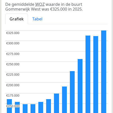
De gemiddelde
WOZ
waarde in de buurt
Gommerwijk West was €325.000 in 2025.
Grafiek
Tabel
€325.000
€325.000
€300.000
€300.000
€275.000
€275.000
€250.000
€250.000
€225.000
€225.000
€200.000
€200.000
€175.000
€175.000
€150.000
€150.000