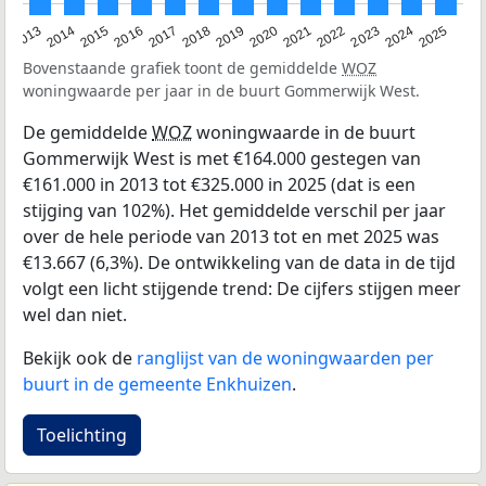
2015
2021
2014
2020
2013
2019
2025
2018
2024
2017
2023
2016
2022
Bovenstaande grafiek toont de gemiddelde
WOZ
woningwaarde per jaar in de buurt Gommerwijk West.
De gemiddelde
WOZ
woningwaarde in de buurt
Gommerwijk West is met €164.000 gestegen van
€161.000 in 2013 tot €325.000 in 2025 (dat is een
stijging van 102%). Het gemiddelde verschil per jaar
over de hele periode van 2013 tot en met 2025 was
€13.667 (6,3%). De ontwikkeling van de data in de tijd
volgt een licht stijgende trend: De cijfers stijgen meer
wel dan niet.
Bekijk ook de
ranglijst van de woningwaarden per
buurt in de gemeente Enkhuizen
.
Toelichting