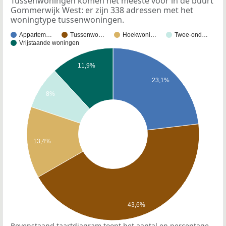
Tussenwoningen komen het meeste voor in de buurt
Gommerwijk West: er zijn 338 adressen met het
woningtype tussenwoningen.
Appartem…
Tussenwo…
Hoekwoni…
Twee-ond…
Vrijstaande woningen
11,9%
23,1%
8%
13,4%
43,6%
Bovenstaand taartdiagram toont het aantal en percentage