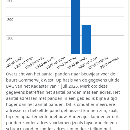
300
300
200
200
100
100
1950 tot 1970
1990 tot 2000
1900 tot 1925
2020 en later
1970 tot 1980
oor 1700
2000 tot 2010
1925 tot 1950
1980 tot 1990
1700 tot 1900
2010 tot 2020
Overzicht van het aantal panden naar bouwjaar voor de
buurt Gommerwijk West. Op basis van de gegevens uit de
BAG
van het Kadaster van 1 juli 2026. Merk op: deze
gegevens betreffen het aantal panden met een adres. Het
aantal adressen met panden in een gebied is bijna altijd
hoger dan het aantal panden. Dit is omdat er meerdere
adressen in hetzelfde pand gehuisvest kunnen zijn, zoals
bij een appartementengebouw. Anderzijds kunnen er ook
panden zonder adres voorkomen (zoals bijvoorbeeld een
schuur), panden zonder adres zijn in deze telling niet