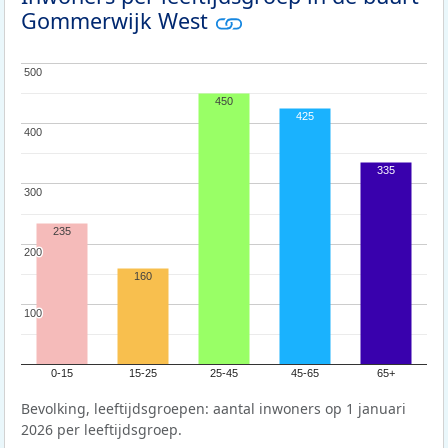
Gommerwijk West
500
500
450
425
400
400
335
300
300
235
200
200
160
100
100
0-15
15-25
25-45
45-65
65+
Bevolking, leeftijdsgroepen: aantal inwoners op 1 januari
2026 per leeftijdsgroep.