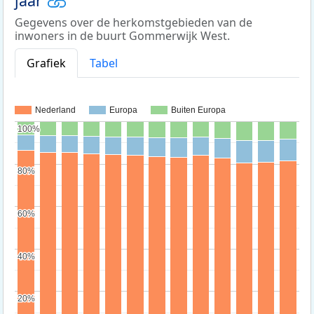
jaar
Gegevens over de herkomstgebieden van de
inwoners in de buurt Gommerwijk West.
Grafiek
Tabel
Nederland
Europa
Buiten Europa
100%
100%
80%
80%
60%
60%
40%
40%
20%
20%