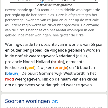
€ 200.000
€ 200.000
€ 400.000
€ 400.000
€ 600.000
€ 600.000
€
€
Gemiddelde woningwaarde
Bovenstaande grafiek toont de gemiddelde woningwaarde
per regio op de horizontale as. Deze is afgezet tegen het
percentage inwoners van 65 jaar en ouder op de verticale
as. Iedere regio wordt als cirkel weergegeven. De omvang
van de cirkels hangt af van het aantal woningen in een
gebied: hoe meer woningen, hoe groter de cirkel.
Woningwaarde ten opzichte van inwoners van 65 jaar
en ouder per gebied, de volgende gebieden worden
in de grafiek weergegeven: Nederland (
grijs
),
provincie Noord-Holland (
bruin
), gemeente
Enkhuizen (
geel
), 4 wijken (
oranje
) en 16 buurten
(
blauw
). De buurt Gommerwijk West wordt in het
rood
weergegeven. Klik op de naam van een cirkel
om de gegevens voor dat gebied weer te geven.
Soorten woningen