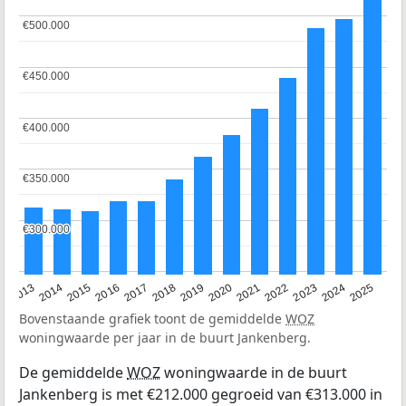
€500.000
€500.000
€450.000
€450.000
€400.000
€400.000
€350.000
€350.000
€300.000
€300.000
2015
2021
2014
2020
2013
2019
2025
2018
2024
2017
2023
2016
2022
Bovenstaande grafiek toont de gemiddelde
WOZ
woningwaarde per jaar in de buurt Jankenberg.
De gemiddelde
WOZ
woningwaarde in de buurt
Jankenberg is met €212.000 gegroeid van €313.000 in