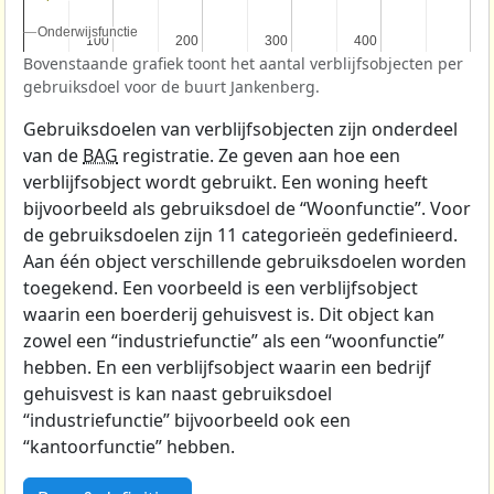
Onderwijsfunctie
Onderwijsfunctie
100
100
200
200
300
300
400
400
Bovenstaande grafiek toont het aantal verblijfsobjecten per
gebruiksdoel voor de buurt Jankenberg.
Gebruiksdoelen van verblijfsobjecten zijn onderdeel
van de
BAG
registratie. Ze geven aan hoe een
verblijfsobject wordt gebruikt. Een woning heeft
bijvoorbeeld als gebruiksdoel de “Woonfunctie”. Voor
de gebruiksdoelen zijn 11 categorieën gedefinieerd.
Aan één object verschillende gebruiksdoelen worden
toegekend. Een voorbeeld is een verblijfsobject
waarin een boerderij gehuisvest is. Dit object kan
zowel een “industriefunctie” als een “woonfunctie”
hebben. En een verblijfsobject waarin een bedrijf
gehuisvest is kan naast gebruiksdoel
“industriefunctie” bijvoorbeeld ook een
“kantoorfunctie” hebben.