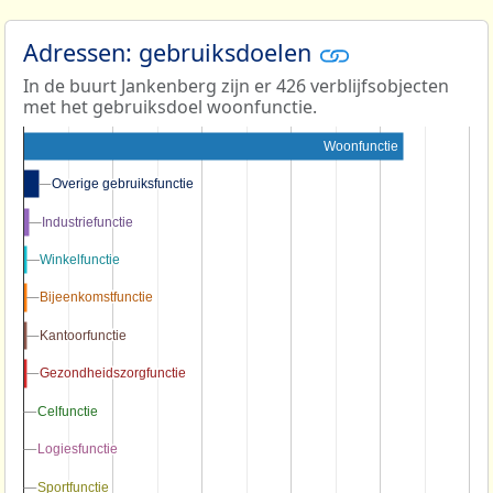
Adressen: gebruiksdoelen
In de buurt Jankenberg zijn er 426 verblijfsobjecten
met het gebruiksdoel woonfunctie.
Woonfunctie
Overige gebruiksfunctie
Overige gebruiksfunctie
Industriefunctie
Industriefunctie
Winkelfunctie
Winkelfunctie
Bijeenkomstfunctie
Bijeenkomstfunctie
Kantoorfunctie
Kantoorfunctie
Gezondheidszorgfunctie
Gezondheidszorgfunctie
Celfunctie
Celfunctie
Logiesfunctie
Logiesfunctie
Sportfunctie
Sportfunctie