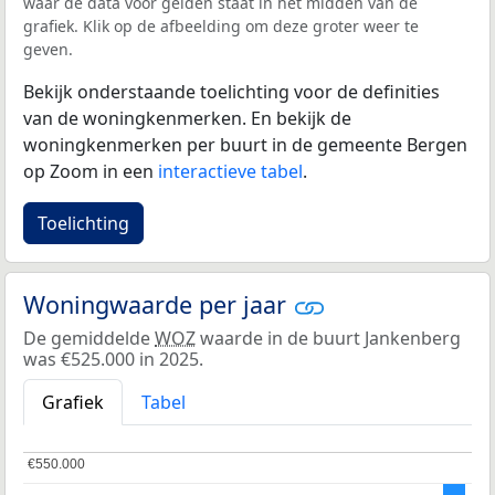
waar de data voor gelden staat in het midden van de
grafiek. Klik op de afbeelding om deze groter weer te
geven.
Bekijk onderstaande toelichting voor de definities
van de woningkenmerken. En bekijk de
woningkenmerken per buurt in de gemeente Bergen
op Zoom in een
interactieve tabel
.
Toelichting
Woningwaarde per jaar
De gemiddelde
WOZ
waarde in de buurt Jankenberg
was €525.000 in 2025.
Grafiek
Tabel
€550.000
€550.000