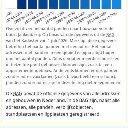
1950 tot 1970
1990 tot 2000
1900 tot 1925
2020 en later
1970 tot 1980
oor 1700
2000 tot 2010
1925 tot 1950
1980 tot 1990
1700 tot 1900
2010 tot 2020
Overzicht van het aantal panden naar bouwjaar voor de
buurt Jankenberg. Op basis van de gegevens uit de
BAG
van het Kadaster van 1 juli 2026. Merk op: deze gegevens
betreffen het aantal panden met een adres. Het aantal
adressen met panden in een gebied is bijna altijd hoger
dan het aantal panden. Dit is omdat er meerdere adressen
in hetzelfde pand gehuisvest kunnen zijn, zoals bij een
appartementengebouw. Anderzijds kunnen er ook panden
zonder adres voorkomen (zoals bijvoorbeeld een schuur),
panden zonder adres zijn in deze telling niet meegenomen.
De
BAG
bevat de officiële gegevens van alle adressen
en gebouwen in Nederland. In de BAG zijn, naast alle
adressen, alle panden, verblijfsobjecten,
standplaatsen en ligplaatsen geregistreerd.