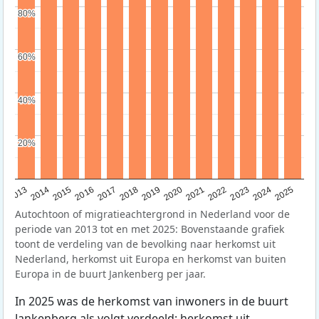
80%
80%
60%
60%
40%
40%
20%
20%
2015
2014
2021
2013
2020
2019
2018
2025
2017
2024
2023
2016
2022
Autochtoon of migratieachtergrond in Nederland voor de
periode van 2013 tot en met 2025: Bovenstaande grafiek
toont de verdeling van de bevolking naar herkomst uit
Nederland, herkomst uit Europa en herkomst van buiten
Europa in de buurt Jankenberg per jaar.
In 2025 was de herkomst van inwoners in de buurt
Jankenberg als volgt verdeeld: herkomst uit