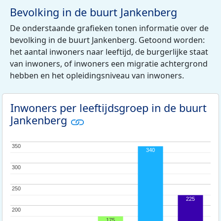
Bevolking in de buurt Jankenberg
De onderstaande grafieken tonen informatie over de
bevolking in de buurt Jankenberg. Getoond worden:
het aantal inwoners naar leeftijd, de burgerlijke staat
van inwoners, of inwoners een migratie achtergrond
hebben en het opleidingsniveau van inwoners.
Inwoners per leeftijdsgroep in de buurt
Jankenberg
350
350
340
300
300
250
250
225
200
200
175