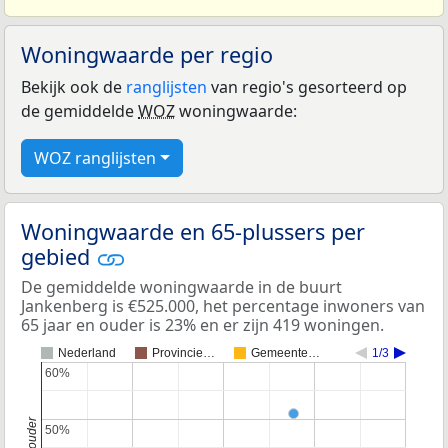
Woningwaarde per regio
Bekijk ook de
ranglijsten
van regio's gesorteerd op
de gemiddelde
WOZ
woningwaarde:
WOZ ranglijsten
Woningwaarde en 65-plussers per
gebied
De gemiddelde woningwaarde in de buurt
Jankenberg is €525.000, het percentage inwoners van
65 jaar en ouder is 23% en er zijn 419 woningen.
Nederland
Provincie…
Gemeente…
1/3
60%
60%
50%
50%