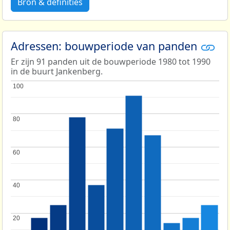
Bron & definities
Adressen: bouwperiode van panden
Er zijn 91 panden uit de bouwperiode 1980 tot 1990
in de buurt Jankenberg.
100
100
80
80
60
60
40
40
20
20