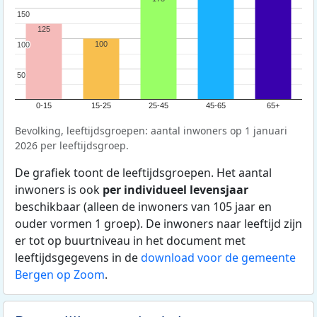
150
150
125
100
100
100
50
50
0-15
15-25
25-45
45-65
65+
Bevolking, leeftijdsgroepen: aantal inwoners op 1 januari
2026 per leeftijdsgroep.
De grafiek toont de leeftijdsgroepen. Het aantal
inwoners is ook
per individueel levensjaar
beschikbaar (alleen de inwoners van 105 jaar en
ouder vormen 1 groep). De inwoners naar leeftijd zijn
er tot op buurtniveau in het document met
leeftijdsgegevens in de
download voor de gemeente
Bergen op Zoom
.