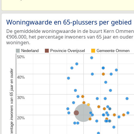
Woningwaarde en 65-plussers per gebied
De gemiddelde woningwaarde in de buurt Kern Ommen -
€906.000, het percentage inwoners van 65 jaar en ouder i
woningen.
Nederland
Provincie Overijssel
Gemeente Ommen
50%
50%
Percentage inwoners van 65 jaar en ouder
40%
40%
30%
30%
Nederland
20%
20%