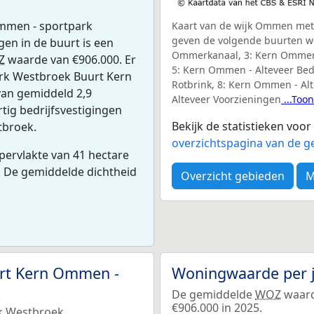
Ommen - sportpark
Kaart van de wijk Ommen met h
geven de volgende buurten w
n in de buurt is een
Ommerkanaal, 3: Kern Ommen 
Z
waarde van €906.000. Er
5: Kern Ommen - Alteveer Bed
rk Westbroek Buurt Kern
Rotbrink, 8: Kern Ommen - Al
van gemiddeld 2,9
Alteveer Voorzieningen
...Toon
tig bedrijfsvestigingen
Bekijk de statistieken vo
tbroek.
overzichtspagina van de 
ervlakte van 41 hectare
. De gemiddelde dichtheid
Overzicht gebieden
M
urt Kern Ommen -
Woningwaarde per 
De gemiddelde
WOZ
waard
€906.000 in 2025.
k Westbroek.