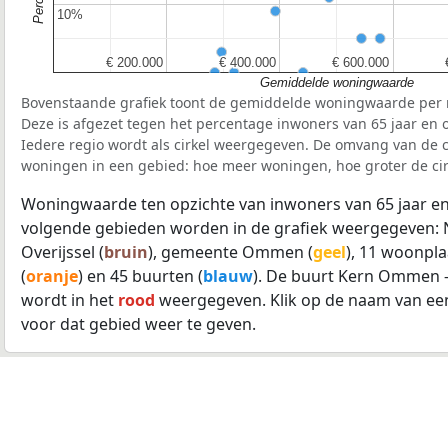
10%
10%
€ 200.000
€ 200.000
€ 400.000
€ 400.000
€ 600.000
€ 600.000
Gemiddelde woningwaarde
Bovenstaande grafiek toont de gemiddelde woningwaarde per r
Deze is afgezet tegen het percentage inwoners van 65 jaar en o
Iedere regio wordt als cirkel weergegeven. De omvang van de ci
woningen in een gebied: hoe meer woningen, hoe groter de cir
Woningwaarde ten opzichte van inwoners van 65 jaar en
volgende gebieden worden in de grafiek weergegeven: 
Overijssel (
bruin
), gemeente Ommen (
geel
), 11 woonpla
(
oranje
) en 45 buurten (
blauw
). De buurt Kern Ommen 
wordt in het
rood
weergegeven. Klik op de naam van ee
voor dat gebied weer te geven.