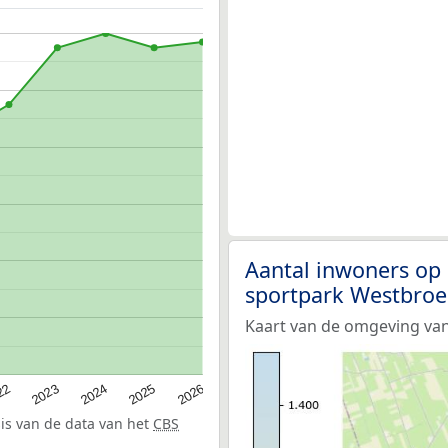
Aantal inwoners op
sportpark Westbro
Kaart van de omgeving va
22
2024
2026
2023
2025
sis van de data van het
CBS