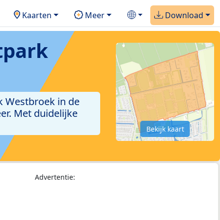
Kaarten
Meer
Download
tpark
k Westbroek in de
. Met duidelijke
Bekijk kaart
Advertentie: