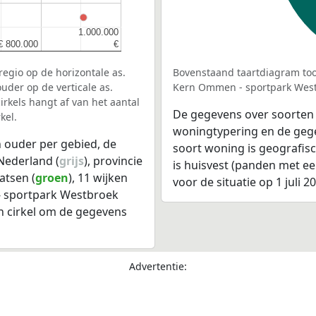
1.000.000
1.000.000
€ 800.000
€ 800.000
€
€
egio op de horizontale as.
Bovenstaand taartdiagram too
uder op de verticale as.
Kern Ommen - sportpark West
rkels hangt af van het aantal
De gegevens over soorten
kel.
woningtypering en de gegev
 ouder per gebied, de
soort woning is geografis
Nederland (
grijs
), provincie
is huisvest (panden met e
atsen (
groen
), 11 wijken
voor de situatie op 1 juli 2
- sportpark Westbroek
n cirkel om de gegevens
Advertentie: