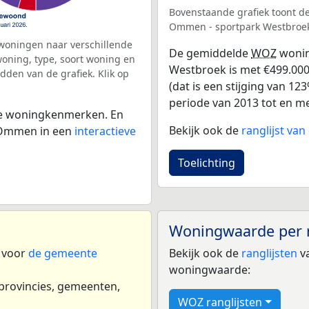
Bovenstaande grafiek toont 
Ommen - sportpark Westbroe
woningen naar verschillende
De gemiddelde
WOZ
wonin
ning, type, soort woning en
Westbroek is met €499.000
dden van de grafiek. Klik op
(dat is een stijging van 12
periode van 2013 tot en me
 de woningkenmerken. En
Bekijk ook de
ranglijst v
 Ommen in een
interactieve
Toelichting
Woningwaarde per 
n voor
de gemeente
Bekijk ook de
ranglijsten
va
woningwaarde:
 provincies, gemeenten,
WOZ ranglijsten