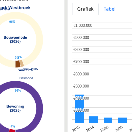
Grafiek
Tabel
€1.000.000
€1.000.000
€900.000
€900.000
€800.000
€800.000
€700.000
€700.000
€600.000
€600.000
€500.000
€500.000
€400.000
€400.000
€300.000
€300.000
2015
2
2014
2016
2013