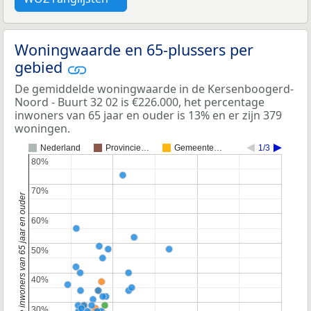
Woningwaarde en 65-plussers per
gebied
De gemiddelde woningwaarde in de Kersenboogerd-
Noord - Buurt 32 02 is €226.000, het percentage
inwoners van 65 jaar en ouder is 13% en er zijn 379
woningen.
Nederland
Provincie…
Gemeente…
1/3
80%
80%
70%
70%
Percentage inwoners van 65 jaar en ouder
60%
60%
50%
50%
40%
40%
30%
30%