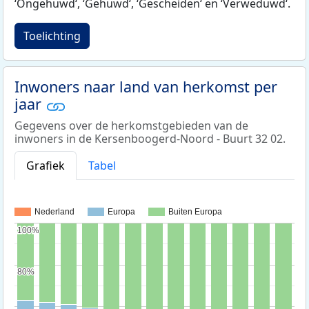
‘Ongehuwd‘, ‘Gehuwd‘, ‘Gescheiden‘ en ‘Verweduwd‘.
Toelichting
Inwoners naar land van herkomst per
jaar
Gegevens over de herkomstgebieden van de
inwoners in de Kersenboogerd-Noord - Buurt 32 02.
Grafiek
Tabel
Nederland
Europa
Buiten Europa
100%
100%
80%
80%