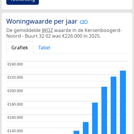
Woningwaarde per jaar
De gemiddelde
WOZ
waarde in de Kersenboogerd-
Noord - Buurt 32 02 was €226.000 in 2025.
Grafiek
Tabel
€240.000
€240.000
€220.000
€220.000
€200.000
€200.000
€180.000
€180.000
€160.000
€160.000
€140.000
€140.000