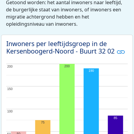
Getoond worden: het aantal inwoners naar leeftijd,
de burgerlijke staat van inwoners, of inwoners een
migratie achtergrond hebben en het
opleidingsniveau van inwoners.
Inwoners per leeftijdsgroep in de
Kersenboogerd-Noord - Buurt 32 02
200
200
200
190
150
150
100
100
85
75
50
50
50