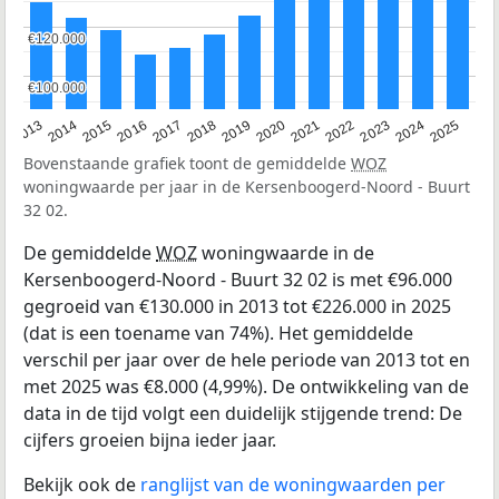
€120.000
€120.000
€100.000
€100.000
2015
2021
2014
2020
2013
2019
2025
2018
2024
2017
2023
2016
2022
Bovenstaande grafiek toont de gemiddelde
WOZ
woningwaarde per jaar in de Kersenboogerd-Noord - Buurt
32 02.
De gemiddelde
WOZ
woningwaarde in de
Kersenboogerd-Noord - Buurt 32 02 is met €96.000
gegroeid van €130.000 in 2013 tot €226.000 in 2025
(dat is een toename van 74%). Het gemiddelde
verschil per jaar over de hele periode van 2013 tot en
met 2025 was €8.000 (4,99%). De ontwikkeling van de
data in de tijd volgt een duidelijk stijgende trend: De
cijfers groeien bijna ieder jaar.
Bekijk ook de
ranglijst van de woningwaarden per