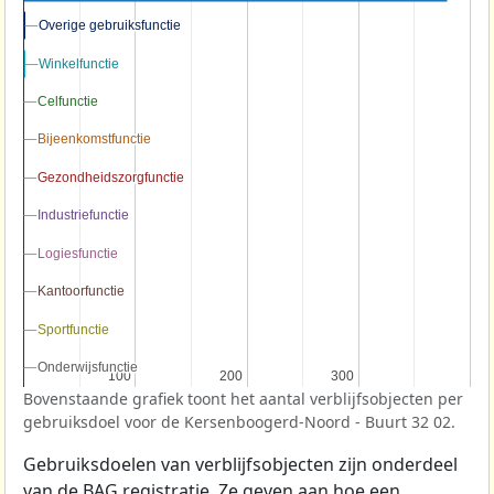
Overige gebruiksfunctie
Overige gebruiksfunctie
Winkelfunctie
Winkelfunctie
Celfunctie
Celfunctie
Bijeenkomstfunctie
Bijeenkomstfunctie
Gezondheidszorgfunctie
Gezondheidszorgfunctie
Industriefunctie
Industriefunctie
Logiesfunctie
Logiesfunctie
Kantoorfunctie
Kantoorfunctie
Sportfunctie
Sportfunctie
Onderwijsfunctie
Onderwijsfunctie
100
100
200
200
300
300
Bovenstaande grafiek toont het aantal verblijfsobjecten per
gebruiksdoel voor de Kersenboogerd-Noord - Buurt 32 02.
Gebruiksdoelen van verblijfsobjecten zijn onderdeel
van de
BAG
registratie. Ze geven aan hoe een