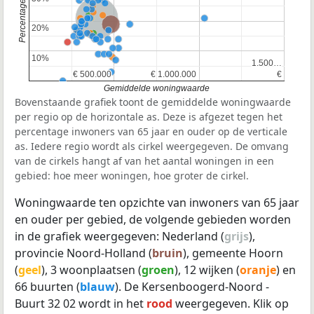
Nederland
Provincie Noord-Holland
20%
20%
10%
10%
1.500…
1.500…
€ 500.000
€ 500.000
€ 1.000.000
€ 1.000.000
€
€
Gemiddelde woningwaarde
Bovenstaande grafiek toont de gemiddelde woningwaarde
per regio op de horizontale as. Deze is afgezet tegen het
percentage inwoners van 65 jaar en ouder op de verticale
as. Iedere regio wordt als cirkel weergegeven. De omvang
van de cirkels hangt af van het aantal woningen in een
gebied: hoe meer woningen, hoe groter de cirkel.
Woningwaarde ten opzichte van inwoners van 65 jaar
en ouder per gebied, de volgende gebieden worden
in de grafiek weergegeven: Nederland (
grijs
),
provincie Noord-Holland (
bruin
), gemeente Hoorn
(
geel
), 3 woonplaatsen (
groen
), 12 wijken (
oranje
) en
66 buurten (
blauw
). De Kersenboogerd-Noord -
Buurt 32 02 wordt in het
rood
weergegeven. Klik op