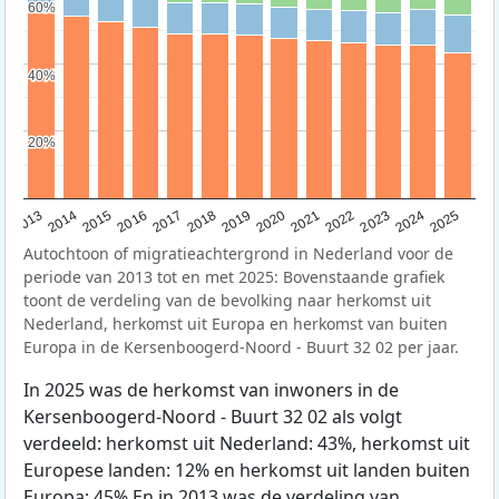
60%
60%
40%
40%
20%
20%
2015
2014
2021
2013
2020
2019
2018
2025
2017
2024
2023
2016
2022
Autochtoon of migratieachtergrond in Nederland voor de
periode van 2013 tot en met 2025: Bovenstaande grafiek
toont de verdeling van de bevolking naar herkomst uit
Nederland, herkomst uit Europa en herkomst van buiten
Europa in de Kersenboogerd-Noord - Buurt 32 02 per jaar.
In 2025 was de herkomst van inwoners in de
Kersenboogerd-Noord - Buurt 32 02 als volgt
verdeeld: herkomst uit Nederland: 43%, herkomst uit
Europese landen: 12% en herkomst uit landen buiten
Europa: 45% En in 2013 was de verdeling van