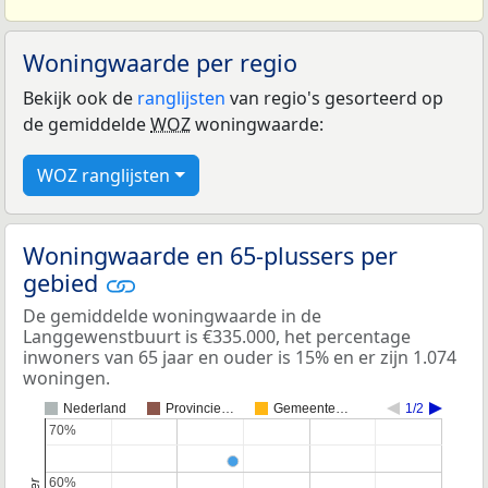
Woningwaarde per regio
Bekijk ook de
ranglijsten
van regio's gesorteerd op
de gemiddelde
WOZ
woningwaarde:
WOZ ranglijsten
Woningwaarde en 65-plussers per
gebied
De gemiddelde woningwaarde in de
Langgewenstbuurt is €335.000, het percentage
inwoners van 65 jaar en ouder is 15% en er zijn 1.074
woningen.
Nederland
Provincie…
Gemeente…
1/2
70%
70%
60%
60%