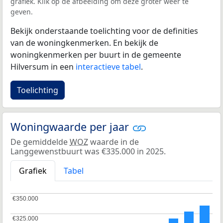
grafiek. Klik op de afbeelding om deze groter weer te
geven.
Bekijk onderstaande toelichting voor de definities
van de woningkenmerken. En bekijk de
woningkenmerken per buurt in de gemeente
Hilversum in een
interactieve tabel
.
Toelichting
Woningwaarde per jaar
De gemiddelde
WOZ
waarde in de
Langgewenstbuurt was €335.000 in 2025.
Grafiek
Tabel
€350.000
€350.000
€325.000
€325.000