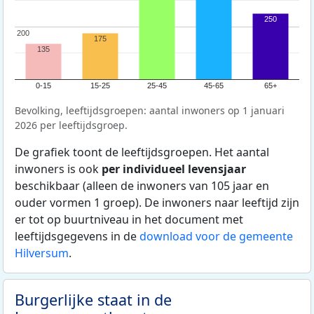
250
200
200
175
135
0-15
15-25
25-45
45-65
65+
Bevolking, leeftijdsgroepen: aantal inwoners op 1 januari
2026 per leeftijdsgroep.
De grafiek toont de leeftijdsgroepen. Het aantal
inwoners is ook
per individueel levensjaar
beschikbaar (alleen de inwoners van 105 jaar en
ouder vormen 1 groep). De inwoners naar leeftijd zijn
er tot op buurtniveau in het document met
leeftijdsgegevens in de
download voor de gemeente
Hilversum
.
Burgerlijke staat in de