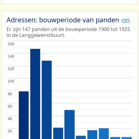
Adressen: bouwperiode van panden
Er zijn 147 panden uit de bouwperiode 1900 tot 1925
in de Langgewenstbuurt.
160
160
140
140
120
120
100
100
80
80
60
60
40
40
20
20