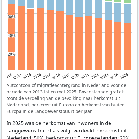
60%
60%
40%
40%
20%
20%
2015
2014
2021
2013
2020
2019
2018
2025
2017
2024
2023
2016
2022
Autochtoon of migratieachtergrond in Nederland voor de
periode van 2013 tot en met 2025: Bovenstaande grafiek
toont de verdeling van de bevolking naar herkomst uit
Nederland, herkomst uit Europa en herkomst van buiten
Europa in de Langgewenstbuurt per jaar.
In 2025 was de herkomst van inwoners in de
Langgewenstbuurt als volgt verdeeld: herkomst uit
Nederland: 50%, herkomst uit Europese landen: 20%