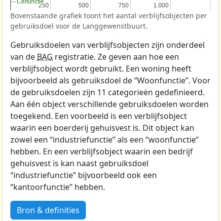
Celfunctie
Celfunctie
250
250
500
500
750
750
1.000
1.000
Bovenstaande grafiek toont het aantal verblijfsobjecten per
gebruiksdoel voor de Langgewenstbuurt.
Gebruiksdoelen van verblijfsobjecten zijn onderdeel
van de
BAG
registratie. Ze geven aan hoe een
verblijfsobject wordt gebruikt. Een woning heeft
bijvoorbeeld als gebruiksdoel de “Woonfunctie”. Voor
de gebruiksdoelen zijn 11 categorieën gedefinieerd.
Aan één object verschillende gebruiksdoelen worden
toegekend. Een voorbeeld is een verblijfsobject
waarin een boerderij gehuisvest is. Dit object kan
zowel een “industriefunctie” als een “woonfunctie”
hebben. En een verblijfsobject waarin een bedrijf
gehuisvest is kan naast gebruiksdoel
“industriefunctie” bijvoorbeeld ook een
“kantoorfunctie” hebben.
Bron & definities