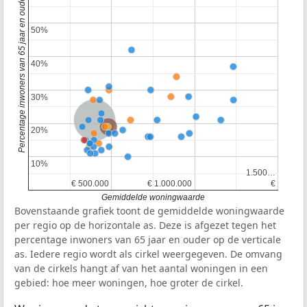
Percentage inwoners van 65 jaar en ouder
50%
50%
40%
40%
30%
30%
Nederland
Provincie Noord-Holland
20%
20%
10%
10%
1.500…
1.500…
€ 500.000
€ 500.000
€ 1.000.000
€ 1.000.000
€
€
Gemiddelde woningwaarde
Bovenstaande grafiek toont de gemiddelde woningwaarde
per regio op de horizontale as. Deze is afgezet tegen het
percentage inwoners van 65 jaar en ouder op de verticale
as. Iedere regio wordt als cirkel weergegeven. De omvang
van de cirkels hangt af van het aantal woningen in een
gebied: hoe meer woningen, hoe groter de cirkel.