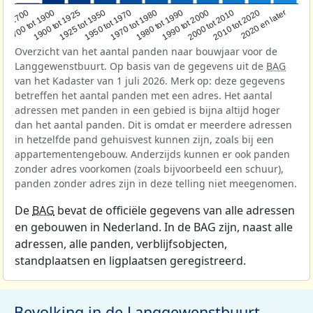
1950 tot 1970
1990 tot 2000
1900 tot 1925
2020 en later
1970 tot 1980
oor 1700
2000 tot 2010
1925 tot 1950
1980 tot 1990
1700 tot 1900
2010 tot 2020
Overzicht van het aantal panden naar bouwjaar voor de
Langgewenstbuurt. Op basis van de gegevens uit de
BAG
van het Kadaster van 1 juli 2026. Merk op: deze gegevens
betreffen het aantal panden met een adres. Het aantal
adressen met panden in een gebied is bijna altijd hoger
dan het aantal panden. Dit is omdat er meerdere adressen
in hetzelfde pand gehuisvest kunnen zijn, zoals bij een
appartementengebouw. Anderzijds kunnen er ook panden
zonder adres voorkomen (zoals bijvoorbeeld een schuur),
panden zonder adres zijn in deze telling niet meegenomen.
De
BAG
bevat de officiële gegevens van alle adressen
en gebouwen in Nederland. In de BAG zijn, naast alle
adressen, alle panden, verblijfsobjecten,
standplaatsen en ligplaatsen geregistreerd.
Bevolking in de Langgewenstbuurt