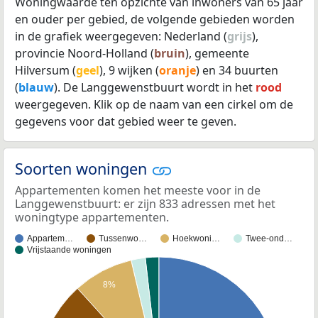
Woningwaarde ten opzichte van inwoners van 65 jaar
en ouder per gebied, de volgende gebieden worden
in de grafiek weergegeven: Nederland (
grijs
),
provincie Noord-Holland (
bruin
), gemeente
Hilversum (
geel
), 9 wijken (
oranje
) en 34 buurten
(
blauw
). De Langgewenstbuurt wordt in het
rood
weergegeven. Klik op de naam van een cirkel om de
gegevens voor dat gebied weer te geven.
Soorten woningen
Appartementen komen het meeste voor in de
Langgewenstbuurt: er zijn 833 adressen met het
woningtype appartementen.
Appartem…
Tussenwo…
Hoekwoni…
Twee-ond…
Vrijstaande woningen
8%