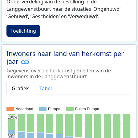
Onderverdeling van de bevolking in de
Langgewenstbuurt naar de situaties ‘Ongehuwd‘,
‘Gehuwd‘, ‘Gescheiden‘ en ‘Verweduwd‘.
Toelichting
Inwoners naar land van herkomst per
jaar
Gegevens over de herkomstgebieden van de
inwoners in de Langgewenstbuurt.
Grafiek
Tabel
Nederland
Europa
Buiten Europa
100%
100%
80%
80%