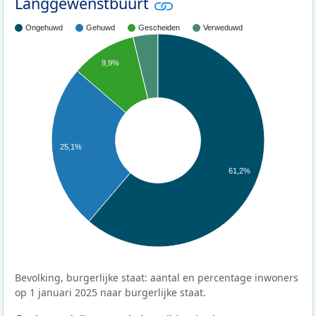
Langgewenstbuurt
Ongehuwd
Gehuwd
Gescheiden
Verweduwd
9,9%
25,1%
61,2%
Bevolking, burgerlijke staat: aantal en percentage inwoners
op 1 januari 2025 naar burgerlijke staat.