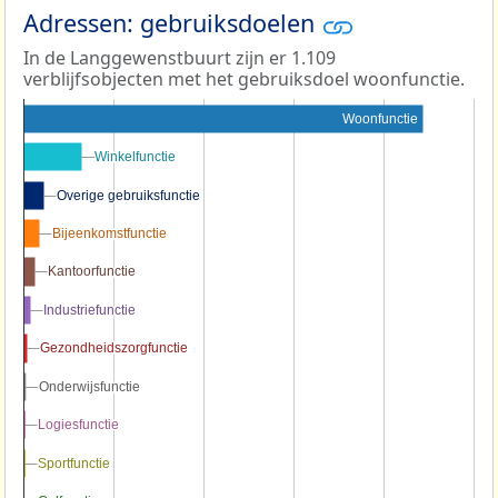
Adressen: gebruiksdoelen
In de Langgewenstbuurt zijn er 1.109
verblijfsobjecten met het gebruiksdoel woonfunctie.
Woonfunctie
Winkelfunctie
Winkelfunctie
Overige gebruiksfunctie
Overige gebruiksfunctie
Bijeenkomstfunctie
Bijeenkomstfunctie
Kantoorfunctie
Kantoorfunctie
Industriefunctie
Industriefunctie
Gezondheidszorgfunctie
Gezondheidszorgfunctie
Onderwijsfunctie
Onderwijsfunctie
Logiesfunctie
Logiesfunctie
Sportfunctie
Sportfunctie