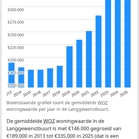
€300.000
€300.000
€275.000
€275.000
€250.000
€250.000
€225.000
€225.000
€200.000
€200.000
€175.000
€175.000
€150.000
€150.000
2015
2021
2014
2020
2013
2019
2025
2018
2024
2017
2023
2016
2022
Bovenstaande grafiek toont de gemiddelde
WOZ
woningwaarde per jaar in de Langgewenstbuurt.
De gemiddelde
WOZ
woningwaarde in de
Langgewenstbuurt is met €146.000 gegroeid van
€189.000 in 2013 tot €335.000 in 2025 (dat is een