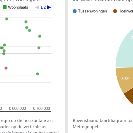
Woonplaats
1/2
Tussenwoningen
Hoekwon
t
8,6%
0
0
€ 600.000
€ 600.000
€ 700.000
€ 700.000
egio op de horizontale as.
Bovenstaand taartdiagram too
uder op de verticale as.
Mettegeupel.
rkels hangt af van het aantal