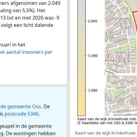
oners afgenomen van 2.049
aling van 5,5%). Het
013 tot en met 2026 was -9
 volgt een licht dalende
nuari in het
het aantal inwoners per
n
de gemeente Oss
. De
is
postcode 5346
.
egeupel in de gemeente
ing. De woningen hebben
Kaart van de wijk Krinkelhoek 