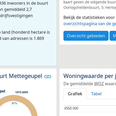
kaart geven de volgende buurt
936 inwoners in de buurt
Oorlogsheldenbuurt, 5: Herto
an gemiddeld 2,7
drijfsvestigingen
Bekijk de statistieken voo
overzichtspagina van de g
 land (honderd hectare is
Overzicht gebieden
M
d van adressen is 1.869
uurt Mettegeupel
Woningwaarde per 
De gemiddelde
WOZ
waard
Grafiek
Tabel
€550.000
€550.000