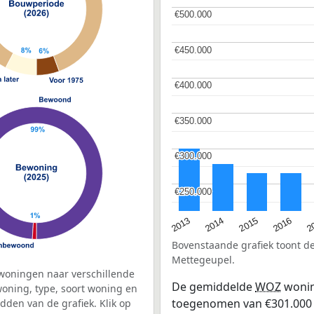
€500.000
€500.000
€450.000
€450.000
€400.000
€400.000
€350.000
€350.000
€300.000
€300.000
€250.000
€250.000
2015
2
2014
2016
2013
Bovenstaande grafiek toont 
Mettegeupel.
woningen naar verschillende
De gemiddelde
WOZ
wonin
ning, type, soort woning en
toegenomen van €301.000 in
dden van de grafiek. Klik op