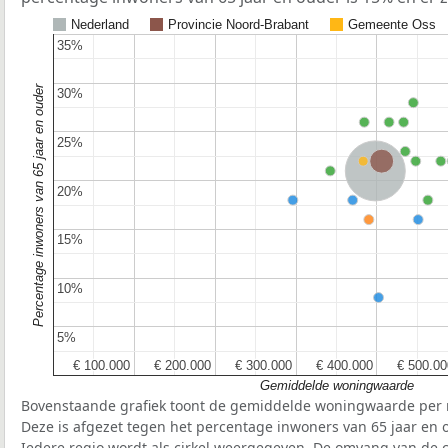
Nederland
Provincie Noord-Brabant
Gemeente Oss
35%
35%
Percentage inwoners van 65 jaar en ouder
30%
30%
25%
25%
Provincie Noord-Braban
Nederland
20%
20%
15%
15%
10%
10%
5%
5%
€ 100.000
€ 100.000
€ 200.000
€ 200.000
€ 300.000
€ 300.000
€ 400.000
€ 400.000
€ 500.00
€ 500.00
Gemiddelde woningwaarde
Bovenstaande grafiek toont de gemiddelde woningwaarde per r
Deze is afgezet tegen het percentage inwoners van 65 jaar en o
Iedere regio wordt als cirkel weergegeven. De omvang van de ci