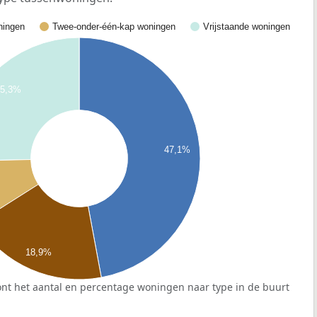
ingen
Twee-onder-één-kap woningen
Vrijstaande woningen
25,3%
47,1%
18,9%
nt het aantal en percentage woningen naar type in de buurt