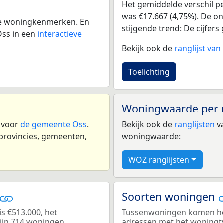
Het gemiddelde verschil pe
was €17.667 (4,75%). De ont
 de woningkenmerken. En
stijgende trend: De cijfers 
Oss in een
interactieve
Bekijk ook de
ranglijst va
Toelichting
Woningwaarde per 
n voor
de gemeente Oss
.
Bekijk ook de
ranglijsten
va
 provincies, gemeenten,
woningwaarde:
WOZ ranglijsten
Soorten woningen
s €513.000, het
Tussenwoningen komen het 
zijn 714 woningen.
adressen met het woningt