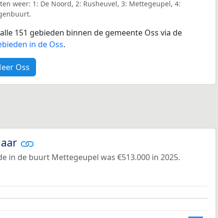
en weer: 1: De Noord, 2: Rusheuvel, 3: Mettegeupel, 4:
genbuurt.
r alle 151 gebieden binnen de gemeente Oss via de
ebieden in de Oss
.
eer Oss
jaar
e in de buurt Mettegeupel was €513.000 in 2025.