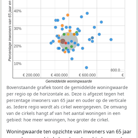
Percentage inwoners van 65 jaar en ouder
40%
40%
30%
30%
Nederland
20%
20%
10%
10%
800.0…
800.0…
€ 200.000
€ 200.000
€ 400.000
€ 400.000
€ 600.000
€ 600.000
€
€
Gemiddelde woningwaarde
Bovenstaande grafiek toont de gemiddelde woningwaarde
per regio op de horizontale as. Deze is afgezet tegen het
percentage inwoners van 65 jaar en ouder op de verticale
as. Iedere regio wordt als cirkel weergegeven. De omvang
van de cirkels hangt af van het aantal woningen in een
gebied: hoe meer woningen, hoe groter de cirkel.
Woningwaarde ten opzichte van inwoners van 65 jaar