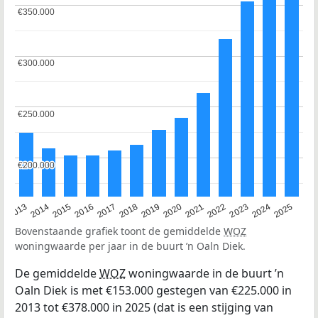
€350.000
€350.000
€300.000
€300.000
€250.000
€250.000
€200.000
€200.000
2015
2021
2014
2020
2013
2019
2025
2018
2024
2017
2023
2016
2022
Bovenstaande grafiek toont de gemiddelde
WOZ
woningwaarde per jaar in de buurt ’n Oaln Diek.
De gemiddelde
WOZ
woningwaarde in de buurt ’n
Oaln Diek is met €153.000 gestegen van €225.000 in
2013 tot €378.000 in 2025 (dat is een stijging van