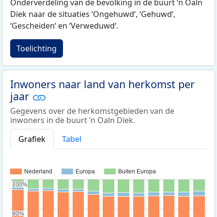
Onderverdeling van de bevolking in de buurt ’n Oaln
Diek naar de situaties ‘Ongehuwd‘, ‘Gehuwd‘,
‘Gescheiden‘ en ‘Verweduwd‘.
Toelichting
Inwoners naar land van herkomst per
jaar
Gegevens over de herkomstgebieden van de
inwoners in de buurt ’n Oaln Diek.
Grafiek
Tabel
Nederland
Europa
Buiten Europa
100%
100%
80%
80%