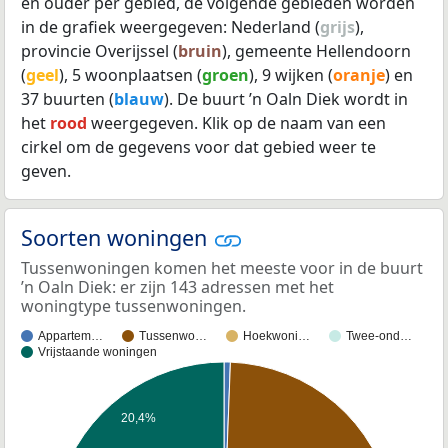
en ouder per gebied, de volgende gebieden worden
in de grafiek weergegeven: Nederland (
grijs
),
provincie Overijssel (
bruin
), gemeente Hellendoorn
(
geel
), 5 woonplaatsen (
groen
), 9 wijken (
oranje
) en
37 buurten (
blauw
). De buurt ’n Oaln Diek wordt in
het
rood
weergegeven. Klik op de naam van een
cirkel om de gegevens voor dat gebied weer te
geven.
Soorten woningen
Tussenwoningen komen het meeste voor in de buurt
’n Oaln Diek: er zijn 143 adressen met het
woningtype tussenwoningen.
Appartem…
Tussenwo…
Hoekwoni…
Twee-ond…
Vrijstaande woningen
20,4%