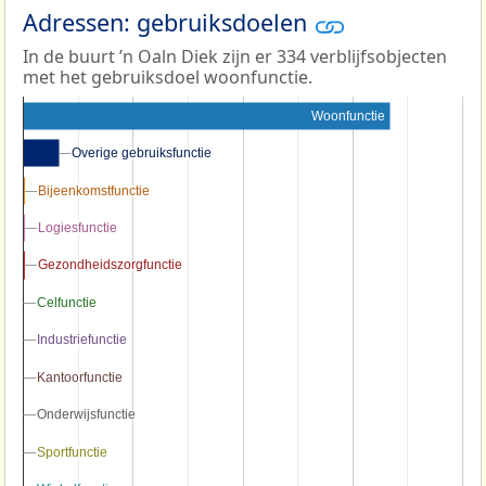
Adressen: gebruiksdoelen
In de buurt ’n Oaln Diek zijn er 334 verblijfsobjecten
met het gebruiksdoel woonfunctie.
Woonfunctie
Overige gebruiksfunctie
Overige gebruiksfunctie
Bijeenkomstfunctie
Bijeenkomstfunctie
Logiesfunctie
Logiesfunctie
Gezondheidszorgfunctie
Gezondheidszorgfunctie
Celfunctie
Celfunctie
Industriefunctie
Industriefunctie
Kantoorfunctie
Kantoorfunctie
Onderwijsfunctie
Onderwijsfunctie
Sportfunctie
Sportfunctie