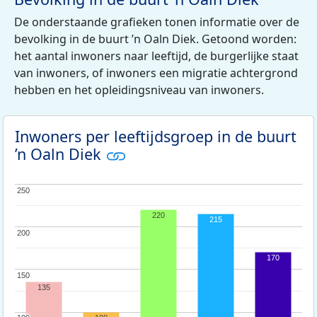
De onderstaande grafieken tonen informatie over de
bevolking in de buurt ’n Oaln Diek. Getoond worden:
het aantal inwoners naar leeftijd, de burgerlijke staat
van inwoners, of inwoners een migratie achtergrond
hebben en het opleidingsniveau van inwoners.
Inwoners per leeftijdsgroep in de buurt
’n Oaln Diek
250
250
220
215
200
200
170
150
150
135