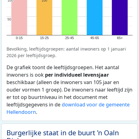
100
100
100
50
50
0-15
15-25
25-45
45-65
65+
Bevolking, leeftijdsgroepen: aantal inwoners op 1 januari
2026 per leeftijdsgroep.
De grafiek toont de leeftijdsgroepen. Het aantal
inwoners is ook
per individueel levensjaar
beschikbaar (alleen de inwoners van 105 jaar en
ouder vormen 1 groep). De inwoners naar leeftijd zijn
er tot op buurtniveau in het document met
leeftijdsgegevens in de
download voor de gemeente
Hellendoorn
.
Burgerlijke staat in de buurt ’n Oaln