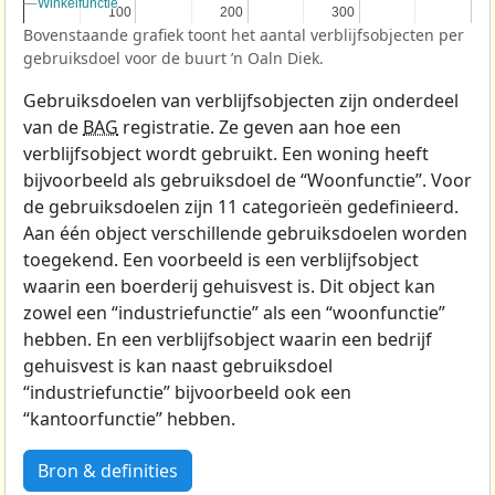
Winkelfunctie
Winkelfunctie
100
100
200
200
300
300
Bovenstaande grafiek toont het aantal verblijfsobjecten per
gebruiksdoel voor de buurt ’n Oaln Diek.
Gebruiksdoelen van verblijfsobjecten zijn onderdeel
van de
BAG
registratie. Ze geven aan hoe een
verblijfsobject wordt gebruikt. Een woning heeft
bijvoorbeeld als gebruiksdoel de “Woonfunctie”. Voor
de gebruiksdoelen zijn 11 categorieën gedefinieerd.
Aan één object verschillende gebruiksdoelen worden
toegekend. Een voorbeeld is een verblijfsobject
waarin een boerderij gehuisvest is. Dit object kan
zowel een “industriefunctie” als een “woonfunctie”
hebben. En een verblijfsobject waarin een bedrijf
gehuisvest is kan naast gebruiksdoel
“industriefunctie” bijvoorbeeld ook een
“kantoorfunctie” hebben.
Bron & definities