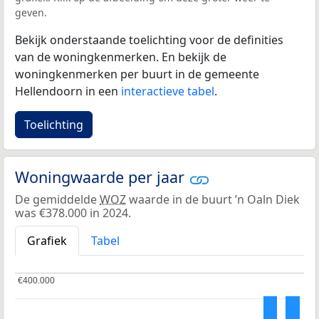
geven.
Bekijk onderstaande toelichting voor de definities
van de woningkenmerken. En bekijk de
woningkenmerken per buurt in de gemeente
Hellendoorn in een
interactieve tabel
.
Toelichting
Woningwaarde per jaar
De gemiddelde
WOZ
waarde in de buurt ’n Oaln Diek
was €378.000 in 2024.
Grafiek
Tabel
€400.000
€400.000