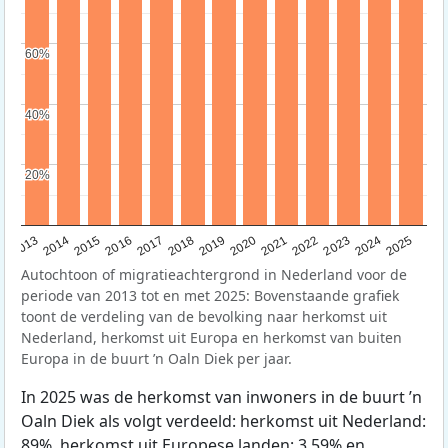
60%
60%
40%
40%
20%
20%
2015
2014
2021
2013
2020
2019
2018
2025
2017
2024
2023
2016
2022
Autochtoon of migratieachtergrond in Nederland voor de
periode van 2013 tot en met 2025: Bovenstaande grafiek
toont de verdeling van de bevolking naar herkomst uit
Nederland, herkomst uit Europa en herkomst van buiten
Europa in de buurt ’n Oaln Diek per jaar.
In 2025 was de herkomst van inwoners in de buurt ’n
Oaln Diek als volgt verdeeld: herkomst uit Nederland:
89%, herkomst uit Europese landen: 3,59% en