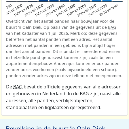
1950 tot 1970
1990 tot 2000
1900 tot 1925
2020 en later
1970 tot 1980
oor 1700
2000 tot 2010
1925 tot 1950
1980 tot 1990
1700 tot 1900
2010 tot 2020
Overzicht van het aantal panden naar bouwjaar voor de
buurt ’n Oaln Diek. Op basis van de gegevens uit de
BAG
van het Kadaster van 1 juli 2026. Merk op: deze gegevens
betreffen het aantal panden met een adres. Het aantal
adressen met panden in een gebied is bijna altijd hoger
dan het aantal panden. Dit is omdat er meerdere adressen
in hetzelfde pand gehuisvest kunnen zijn, zoals bij een
appartementengebouw. Anderzijds kunnen er ook panden
zonder adres voorkomen (zoals bijvoorbeeld een schuur),
panden zonder adres zijn in deze telling niet meegenomen.
De
BAG
bevat de officiële gegevens van alle adressen
en gebouwen in Nederland. In de BAG zijn, naast alle
adressen, alle panden, verblijfsobjecten,
standplaatsen en ligplaatsen geregistreerd.
Bevolking in de buurt ’n Oaln Diek