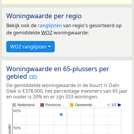
Woningwaarde per regio
Bekijk ook de
ranglijsten
van regio's gesorteerd op
de gemiddelde
WOZ
woningwaarde:
WOZ ranglijsten
Woningwaarde en 65-plussers per
gebied
De gemiddelde woningwaarde in de buurt ’n Oaln
Diek is €378.000, het percentage inwoners van 65 jaar
en ouder is 20% en er zijn 333 woningen.
Nederland
Provincie…
Gemeente…
1/3
60%
60%
50%
50%