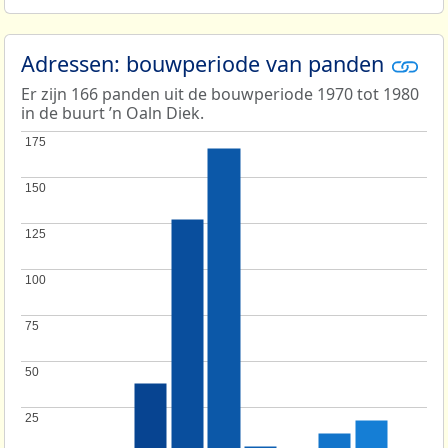
Adressen: bouwperiode van panden
Er zijn 166 panden uit de bouwperiode 1970 tot 1980
in de buurt ’n Oaln Diek.
175
175
150
150
125
125
100
100
75
75
50
50
25
25