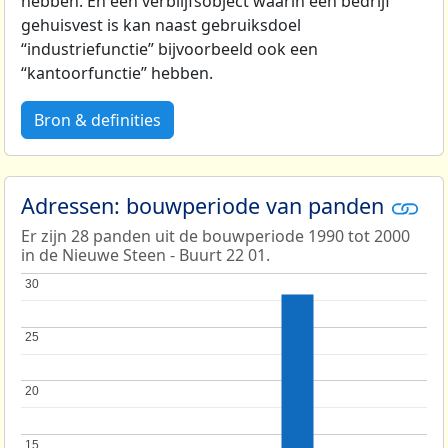
hebben. En een verblijfsobject waarin een bedrijf
gehuisvest is kan naast gebruiksdoel
“industriefunctie” bijvoorbeeld ook een
“kantoorfunctie” hebben.
Bron & definities
Adressen: bouwperiode van panden
Er zijn 28 panden uit de bouwperiode 1990 tot 2000
in de Nieuwe Steen - Buurt 22 01.
30
30
25
25
20
20
15
15