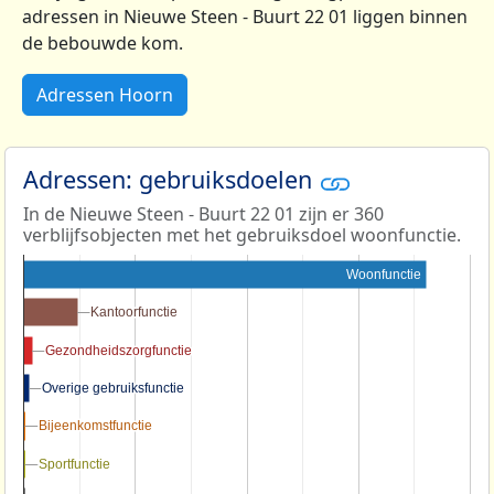
adressen in Nieuwe Steen - Buurt 22 01 liggen binnen
de bebouwde kom.
Adressen Hoorn
Adressen: gebruiksdoelen
In de Nieuwe Steen - Buurt 22 01 zijn er 360
verblijfsobjecten met het gebruiksdoel woonfunctie.
Woonfunctie
Kantoorfunctie
Kantoorfunctie
Gezondheidszorgfunctie
Gezondheidszorgfunctie
Overige gebruiksfunctie
Overige gebruiksfunctie
Bijeenkomstfunctie
Bijeenkomstfunctie
Sportfunctie
Sportfunctie