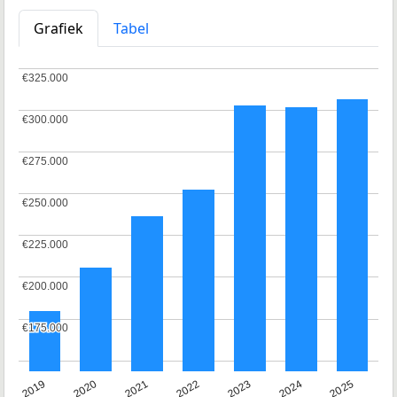
Grafiek
Tabel
€325.000
€325.000
€300.000
€300.000
€275.000
€275.000
€250.000
€250.000
€225.000
€225.000
€200.000
€200.000
€175.000
€175.000
2024
2023
2022
2021
2020
2019
2025