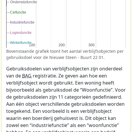
Onderwijsfunctie
Onderwijsfunctie
Celfunctie
Celfunctie
Industriefunctie
Industriefunctie
Logiesfunctie
Logiesfunctie
Winkelfunctie
Winkelfunctie
100
100
200
200
300
300
Bovenstaande grafiek toont het aantal verblijfsobjecten per
gebruiksdoel voor de Nieuwe Steen - Buurt 22 01.
Gebruiksdoelen van verblijfsobjecten zijn onderdeel
van de
BAG
registratie. Ze geven aan hoe een
verblijfsobject wordt gebruikt. Een woning heeft
bijvoorbeeld als gebruiksdoel de “Woonfunctie”. Voor
de gebruiksdoelen zijn 11 categorieën gedefinieerd.
Aan één object verschillende gebruiksdoelen worden
toegekend. Een voorbeeld is een verblijfsobject
waarin een boerderij gehuisvest is. Dit object kan
zowel een “industriefunctie” als een “woonfunctie”