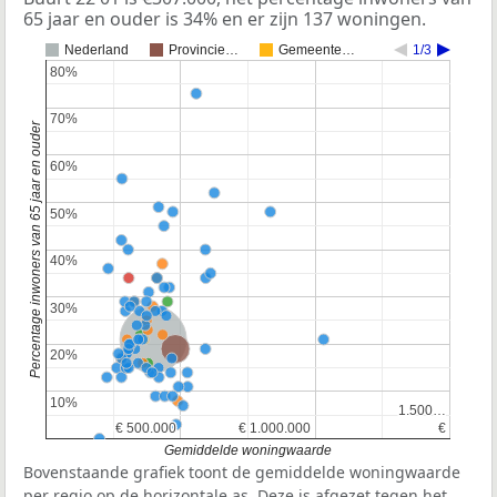
65 jaar en ouder is 34% en er zijn 137 woningen.
Nederland
Provincie…
Gemeente…
1/3
80%
80%
70%
70%
Percentage inwoners van 65 jaar en ouder
60%
60%
50%
50%
40%
40%
30%
30%
Nederland
Provincie Noord-Holland
20%
20%
10%
10%
1.500…
1.500…
€ 500.000
€ 500.000
€ 1.000.000
€ 1.000.000
€
€
Gemiddelde woningwaarde
Bovenstaande grafiek toont de gemiddelde woningwaarde
per regio op de horizontale as. Deze is afgezet tegen het