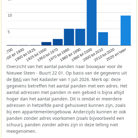
10
10
5
5
1950 tot 1970
1990 tot 2000
1900 tot 1925
2020 en later
1970 tot 1980
oor 1700
2000 tot 2010
1925 tot 1950
1980 tot 1990
1700 tot 1900
2010 tot 2020
Overzicht van het aantal panden naar bouwjaar voor de
Nieuwe Steen - Buurt 22 01. Op basis van de gegevens uit
de
BAG
van het Kadaster van 1 juli 2026. Merk op: deze
gegevens betreffen het aantal panden met een adres. Het
aantal adressen met panden in een gebied is bijna altijd
hoger dan het aantal panden. Dit is omdat er meerdere
adressen in hetzelfde pand gehuisvest kunnen zijn, zoals
bij een appartementengebouw. Anderzijds kunnen er ook
panden zonder adres voorkomen (zoals bijvoorbeeld een
schuur), panden zonder adres zijn in deze telling niet
meegenomen.