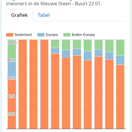
inwoners in de Nieuwe Steen - Buurt 22 01.
Grafiek
Tabel
Nederland
Europa
Buiten Europa
100%
100%
80%
80%
60%
60%
40%
40%
20%
20%