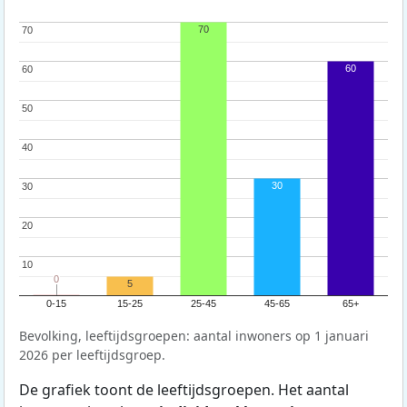
70
70
70
60
60
60
50
50
40
40
30
30
30
20
20
10
10
0
0
5
0-15
15-25
25-45
45-65
65+
Bevolking, leeftijdsgroepen: aantal inwoners op 1 januari
2026 per leeftijdsgroep.
De grafiek toont de leeftijdsgroepen. Het aantal