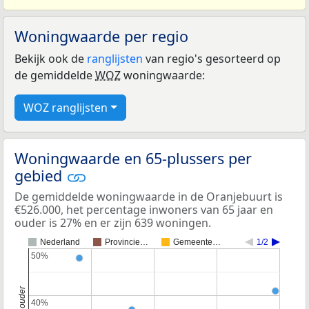
Woningwaarde per regio
Bekijk ook de
ranglijsten
van regio's gesorteerd op
de gemiddelde
WOZ
woningwaarde:
WOZ ranglijsten
Woningwaarde en 65-plussers per
gebied
De gemiddelde woningwaarde in de Oranjebuurt is
€526.000, het percentage inwoners van 65 jaar en
ouder is 27% en er zijn 639 woningen.
Nederland
Provincie…
Gemeente…
1/2
50%
50%
40%
40%