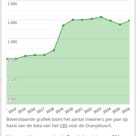
1.500
1.500
1.400
1.400
1.300
1.300
1.200
1.200
1.100
1.100
1.000
1.000
2022
2015
2021
2014
2020
2013
2026
2019
2025
2018
2024
2017
2023
2016
Bovenstaande grafiek toont het aantal inwoners per jaar op
basis van de data van het
CBS
voor de Oranjebuurt.