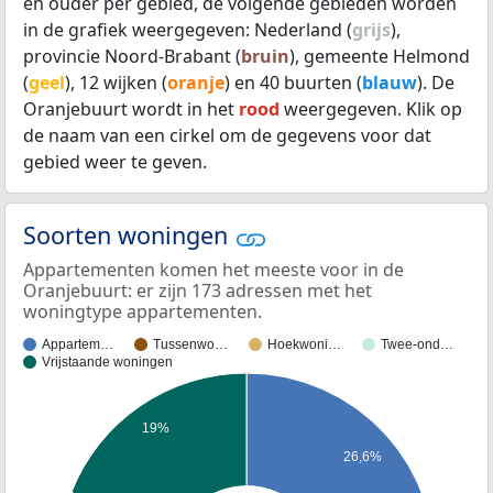
en ouder per gebied, de volgende gebieden worden
in de grafiek weergegeven: Nederland (
grijs
),
provincie Noord-Brabant (
bruin
), gemeente Helmond
(
geel
), 12 wijken (
oranje
) en 40 buurten (
blauw
). De
Oranjebuurt wordt in het
rood
weergegeven. Klik op
de naam van een cirkel om de gegevens voor dat
gebied weer te geven.
Soorten woningen
Appartementen komen het meeste voor in de
Oranjebuurt: er zijn 173 adressen met het
woningtype appartementen.
Appartem…
Tussenwo…
Hoekwoni…
Twee-ond…
Vrijstaande woningen
19%
26,6%