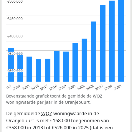
€500.000
€500.000
€450.000
€450.000
€400.000
€400.000
€350.000
€350.000
€300.000
€300.000
2015
2021
2014
2020
2013
2019
2025
2018
2024
2017
2023
2016
2022
Bovenstaande grafiek toont de gemiddelde
WOZ
woningwaarde per jaar in de Oranjebuurt.
De gemiddelde
WOZ
woningwaarde in de
Oranjebuurt is met €168.000 toegenomen van
€358.000 in 2013 tot €526.000 in 2025 (dat is een