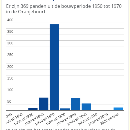
Er zijn 369 panden uit de bouwperiode 1950 tot 1970
in de Oranjebuurt.
400
400
350
350
300
300
250
250
200
200
150
150
100
100
50
50
1950 tot 1970
1990 tot 2000
1900 tot 1925
2020 en later
1970 tot 1980
oor 1700
2000 tot 2010
1925 tot 1950
1980 tot 1990
1700 tot 1900
2010 tot 2020