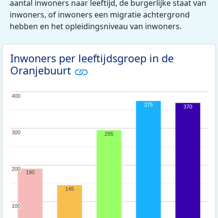
aantal inwoners naar leeftijd, de burgerlijke staat van
inwoners, of inwoners een migratie achtergrond
hebben en het opleidingsniveau van inwoners.
Inwoners per leeftijdsgroep in de
Oranjebuurt
400
400
375
370
300
300
295
200
200
190
145
100
100