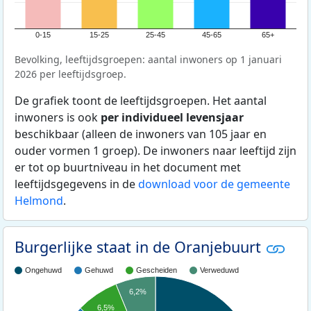
0-15
15-25
25-45
45-65
65+
Bevolking, leeftijdsgroepen: aantal inwoners op 1 januari
2026 per leeftijdsgroep.
De grafiek toont de leeftijdsgroepen. Het aantal
inwoners is ook
per individueel levensjaar
beschikbaar (alleen de inwoners van 105 jaar en
ouder vormen 1 groep). De inwoners naar leeftijd zijn
er tot op buurtniveau in het document met
leeftijdsgegevens in de
download voor de gemeente
Helmond
.
Burgerlijke staat in de Oranjebuurt
Ongehuwd
Gehuwd
Gescheiden
Verweduwd
6,2%
6,5%