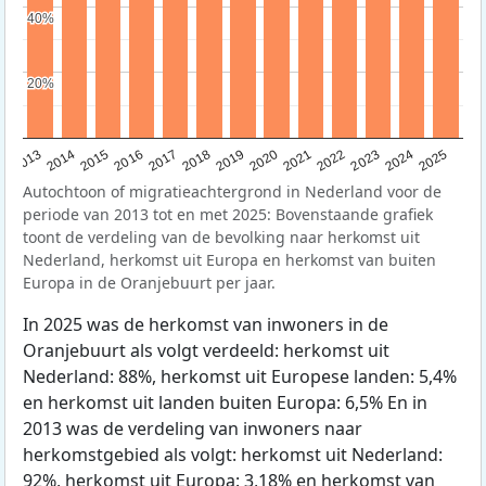
40%
40%
20%
20%
2015
2014
2021
2013
2020
2019
2018
2025
2017
2024
2023
2016
2022
Autochtoon of migratieachtergrond in Nederland voor de
periode van 2013 tot en met 2025: Bovenstaande grafiek
toont de verdeling van de bevolking naar herkomst uit
Nederland, herkomst uit Europa en herkomst van buiten
Europa in de Oranjebuurt per jaar.
In 2025 was de herkomst van inwoners in de
Oranjebuurt als volgt verdeeld: herkomst uit
Nederland: 88%, herkomst uit Europese landen: 5,4%
en herkomst uit landen buiten Europa: 6,5% En in
2013 was de verdeling van inwoners naar
herkomstgebied als volgt: herkomst uit Nederland:
92%, herkomst uit Europa: 3,18% en herkomst van