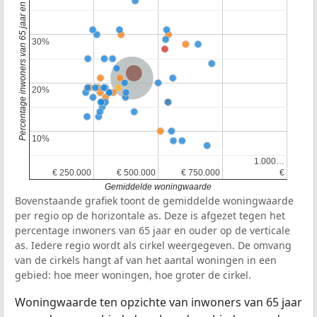
Percentage inwoners van 65 jaar en ouder
30%
30%
Provincie Noord-Brabant
Nederland
20%
20%
10%
10%
1.000…
1.000…
€ 250.000
€ 250.000
€ 500.000
€ 500.000
€ 750.000
€ 750.000
€
€
Gemiddelde woningwaarde
Bovenstaande grafiek toont de gemiddelde woningwaarde
per regio op de horizontale as. Deze is afgezet tegen het
percentage inwoners van 65 jaar en ouder op de verticale
as. Iedere regio wordt als cirkel weergegeven. De omvang
van de cirkels hangt af van het aantal woningen in een
gebied: hoe meer woningen, hoe groter de cirkel.
Woningwaarde ten opzichte van inwoners van 65 jaar