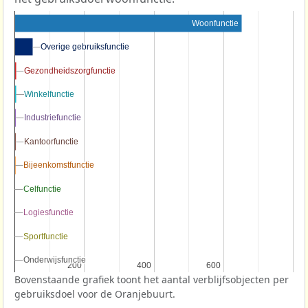
Woonfunctie
Overige gebruiksfunctie
Overige gebruiksfunctie
Gezondheidszorgfunctie
Gezondheidszorgfunctie
Winkelfunctie
Winkelfunctie
Industriefunctie
Industriefunctie
Kantoorfunctie
Kantoorfunctie
Bijeenkomstfunctie
Bijeenkomstfunctie
Celfunctie
Celfunctie
Logiesfunctie
Logiesfunctie
Sportfunctie
Sportfunctie
Onderwijsfunctie
Onderwijsfunctie
200
200
400
400
600
600
Bovenstaande grafiek toont het aantal verblijfsobjecten per
gebruiksdoel voor de Oranjebuurt.