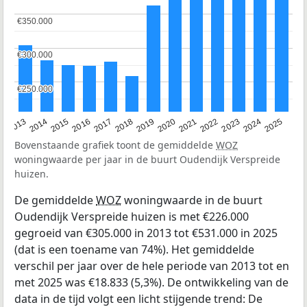
€350.000
€350.000
€300.000
€300.000
€250.000
€250.000
2015
2021
2014
2020
2013
2019
2025
2018
2024
2017
2023
2016
2022
Bovenstaande grafiek toont de gemiddelde
WOZ
woningwaarde per jaar in de buurt Oudendijk Verspreide
huizen.
De gemiddelde
WOZ
woningwaarde in de buurt
Oudendijk Verspreide huizen is met €226.000
gegroeid van €305.000 in 2013 tot €531.000 in 2025
(dat is een toename van 74%). Het gemiddelde
verschil per jaar over de hele periode van 2013 tot en
met 2025 was €18.833 (5,3%). De ontwikkeling van de
data in de tijd volgt een licht stijgende trend: De