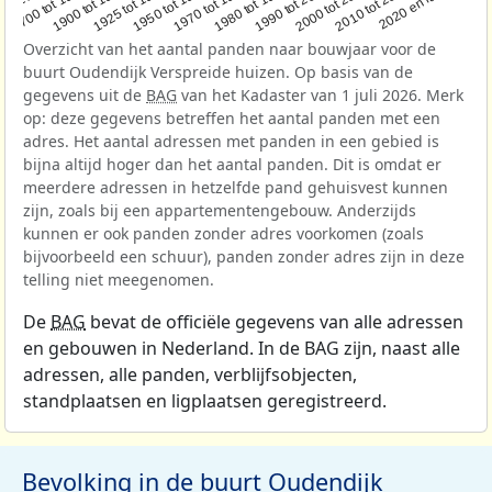
1950 tot 1970
1990 tot 2000
1900 tot 1925
2020 en later
1970 tot 1980
oor 1700
2000 tot 2010
1925 tot 1950
1980 tot 1990
1700 tot 1900
2010 tot 2020
Overzicht van het aantal panden naar bouwjaar voor de
buurt Oudendijk Verspreide huizen. Op basis van de
gegevens uit de
BAG
van het Kadaster van 1 juli 2026. Merk
op: deze gegevens betreffen het aantal panden met een
adres. Het aantal adressen met panden in een gebied is
bijna altijd hoger dan het aantal panden. Dit is omdat er
meerdere adressen in hetzelfde pand gehuisvest kunnen
zijn, zoals bij een appartementengebouw. Anderzijds
kunnen er ook panden zonder adres voorkomen (zoals
bijvoorbeeld een schuur), panden zonder adres zijn in deze
telling niet meegenomen.
De
BAG
bevat de officiële gegevens van alle adressen
en gebouwen in Nederland. In de BAG zijn, naast alle
adressen, alle panden, verblijfsobjecten,
standplaatsen en ligplaatsen geregistreerd.
Bevolking in de buurt Oudendijk