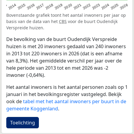
2022
2015
2021
2014
2020
2013
2026
2019
2025
2018
2024
2017
2023
2016
Bovenstaande grafiek toont het aantal inwoners per jaar op
basis van de data van het
CBS
voor de buurt Oudendijk
Verspreide huizen.
De bevolking van de buurt Oudendijk Verspreide
huizen is met 20 inwoners gedaald van 240 inwoners
in 2013 tot 220 inwoners in 2026 (dat is een afname
van 8,3%). Het gemiddelde verschil per jaar over de
hele periode van 2013 tot en met 2026 was -2
inwoner (-0,64%).
Het aantal inwoners is het aantal personen zoals op 1
januari in het bevolkingsregister vastgelegd. Bekijk
ook de
tabel met het aantal inwoners per buurt in de
gemeente Koggenland
.
Toelichting