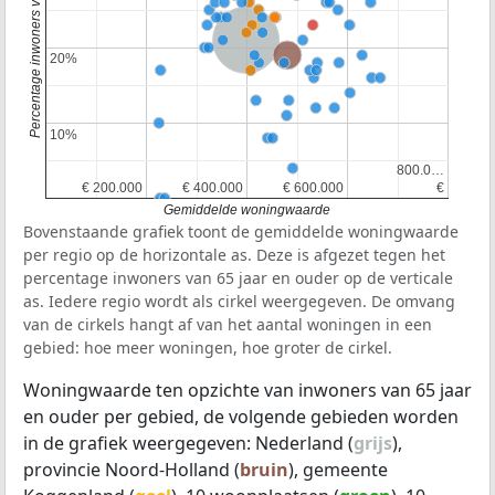
Percentage inwoners van 65 jaar en ouder
Nederland
Provincie Noord-Holland
20%
20%
10%
10%
800.0…
800.0…
€ 200.000
€ 200.000
€ 400.000
€ 400.000
€ 600.000
€ 600.000
€
€
Gemiddelde woningwaarde
Bovenstaande grafiek toont de gemiddelde woningwaarde
per regio op de horizontale as. Deze is afgezet tegen het
percentage inwoners van 65 jaar en ouder op de verticale
as. Iedere regio wordt als cirkel weergegeven. De omvang
van de cirkels hangt af van het aantal woningen in een
gebied: hoe meer woningen, hoe groter de cirkel.
Woningwaarde ten opzichte van inwoners van 65 jaar
en ouder per gebied, de volgende gebieden worden
in de grafiek weergegeven: Nederland (
grijs
),
provincie Noord-Holland (
bruin
), gemeente