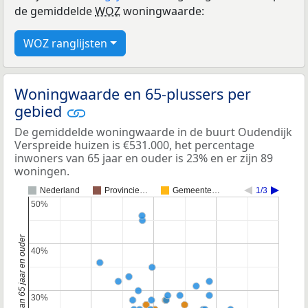
de gemiddelde
WOZ
woningwaarde:
WOZ ranglijsten
Woningwaarde en 65-plussers per
gebied
De gemiddelde woningwaarde in de buurt Oudendijk
Verspreide huizen is €531.000, het percentage
inwoners van 65 jaar en ouder is 23% en er zijn 89
woningen.
Nederland
Provincie…
Gemeente…
1/3
50%
50%
40%
40%
30%
30%