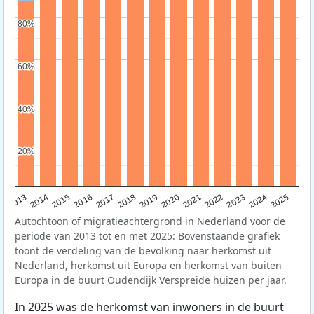
80%
80%
60%
60%
40%
40%
20%
20%
2015
2014
2021
2013
2020
2019
2018
2025
2017
2024
2023
2016
2022
Autochtoon of migratieachtergrond in Nederland voor de
periode van 2013 tot en met 2025: Bovenstaande grafiek
toont de verdeling van de bevolking naar herkomst uit
Nederland, herkomst uit Europa en herkomst van buiten
Europa in de buurt Oudendijk Verspreide huizen per jaar.
In 2025 was de herkomst van inwoners in de buurt