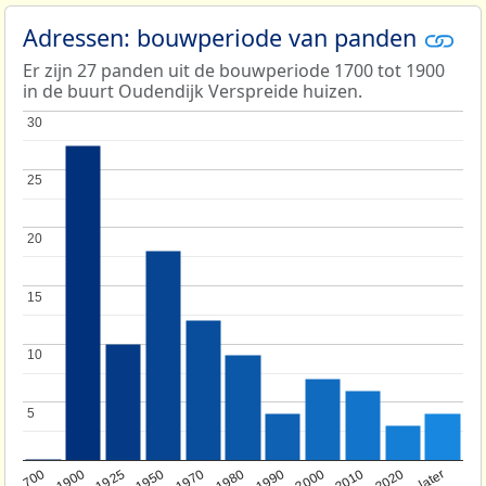
Adressen: bouwperiode van panden
Er zijn 27 panden uit de bouwperiode 1700 tot 1900
in de buurt Oudendijk Verspreide huizen.
30
30
25
25
20
20
15
15
10
10
5
5