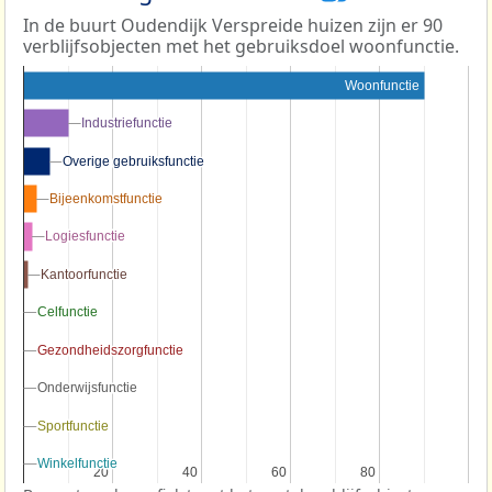
In de buurt Oudendijk Verspreide huizen zijn er 90
verblijfsobjecten met het gebruiksdoel woonfunctie.
Woonfunctie
Industriefunctie
Industriefunctie
Overige gebruiksfunctie
Overige gebruiksfunctie
Bijeenkomstfunctie
Bijeenkomstfunctie
Logiesfunctie
Logiesfunctie
Kantoorfunctie
Kantoorfunctie
Celfunctie
Celfunctie
Gezondheidszorgfunctie
Gezondheidszorgfunctie
Onderwijsfunctie
Onderwijsfunctie
Sportfunctie
Sportfunctie
Winkelfunctie
Winkelfunctie
20
20
40
40
60
60
80
80