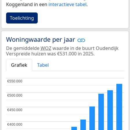
Koggenland in een
interactieve tabel
.
Toelichting
Woningwaarde per jaar
De gemiddelde
WOZ
waarde in de buurt Oudendijk
Verspreide huizen was €531.000 in 2025.
Grafiek
Tabel
€550.000
€550.000
€500.000
€500.000
€450.000
€450.000
€400.000
€400.000