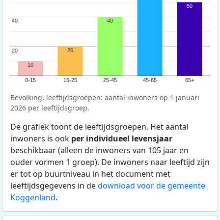
50
40
40
40
20
20
20
10
0-15
15-25
25-45
45-65
65+
Bevolking, leeftijdsgroepen: aantal inwoners op 1 januari
2026 per leeftijdsgroep.
De grafiek toont de leeftijdsgroepen. Het aantal
inwoners is ook
per individueel levensjaar
beschikbaar (alleen de inwoners van 105 jaar en
ouder vormen 1 groep). De inwoners naar leeftijd zijn
er tot op buurtniveau in het document met
leeftijdsgegevens in de
download voor de gemeente
Koggenland
.