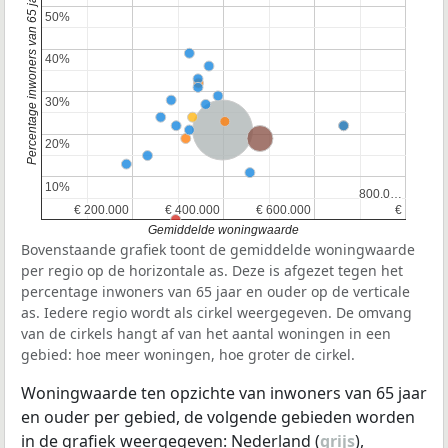
Percentage inwoners van 65 jaar en ouder
50%
50%
40%
40%
30%
30%
Nederland
Provincie Noord-Holland
20%
20%
10%
10%
800.0…
800.0…
€ 200.000
€ 200.000
€ 400.000
€ 400.000
€ 600.000
€ 600.000
€
€
Gemiddelde woningwaarde
Bovenstaande grafiek toont de gemiddelde woningwaarde
per regio op de horizontale as. Deze is afgezet tegen het
percentage inwoners van 65 jaar en ouder op de verticale
as. Iedere regio wordt als cirkel weergegeven. De omvang
van de cirkels hangt af van het aantal woningen in een
gebied: hoe meer woningen, hoe groter de cirkel.
Woningwaarde ten opzichte van inwoners van 65 jaar
en ouder per gebied, de volgende gebieden worden
in de grafiek weergegeven: Nederland (
grijs
),