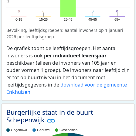
1
1
0
0
0
0
0
0
0
0
0-15
15-25
25-45
45-65
65+
Bevolking, leeftijdsgroepen: aantal inwoners op 1 januari
2026 per leeftijdsgroep.
De grafiek toont de leeftijdsgroepen. Het aantal
inwoners is ook
per individueel levensjaar
beschikbaar (alleen de inwoners van 105 jaar en
ouder vormen 1 groep). De inwoners naar leeftijd zijn
er tot op buurtniveau in het document met
leeftijdsgegevens in de
download voor de gemeente
Enkhuizen
.
Burgerlijke staat in de buurt
Schepenwijk
Ongehuwd
Gehuwd
Gescheiden