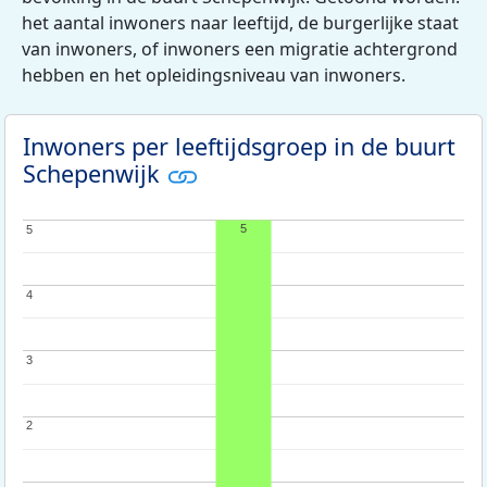
het aantal inwoners naar leeftijd, de burgerlijke staat
van inwoners, of inwoners een migratie achtergrond
hebben en het opleidingsniveau van inwoners.
Inwoners per leeftijdsgroep in de buurt
Schepenwijk
5
5
5
4
4
3
3
2
2