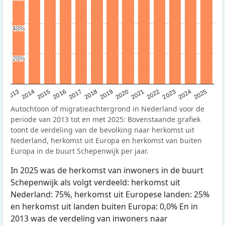
40%
40%
20%
20%
2015
2014
2021
2013
2020
2019
2018
2025
2017
2024
2023
2016
2022
Autochtoon of migratieachtergrond in Nederland voor de
periode van 2013 tot en met 2025: Bovenstaande grafiek
toont de verdeling van de bevolking naar herkomst uit
Nederland, herkomst uit Europa en herkomst van buiten
Europa in de buurt Schepenwijk per jaar.
In 2025 was de herkomst van inwoners in de buurt
Schepenwijk als volgt verdeeld: herkomst uit
Nederland: 75%, herkomst uit Europese landen: 25%
en herkomst uit landen buiten Europa: 0,0% En in
2013 was de verdeling van inwoners naar