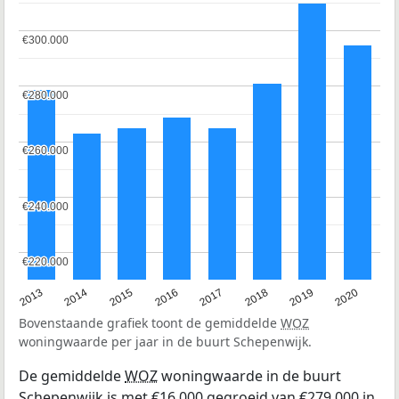
€300.000
€300.000
€280.000
€280.000
€260.000
€260.000
€240.000
€240.000
€220.000
€220.000
2013
2014
2015
2016
2017
2018
2019
2020
Bovenstaande grafiek toont de gemiddelde
WOZ
woningwaarde per jaar in de buurt Schepenwijk.
De gemiddelde
WOZ
woningwaarde in de buurt
Schepenwijk is met €16.000 gegroeid van €279.000 in