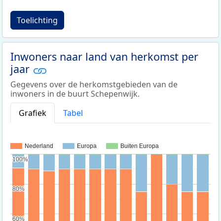
Toelichting
Inwoners naar land van herkomst per
jaar
Gegevens over de herkomstgebieden van de
inwoners in de buurt Schepenwijk.
Grafiek
Tabel
Nederland
Europa
Buiten Europa
100%
100%
80%
80%
60%
60%