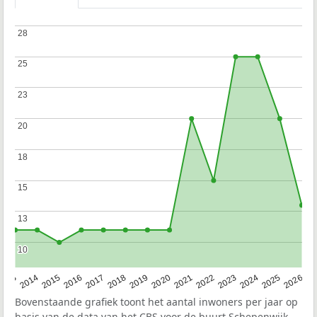
28
28
25
25
23
23
20
20
18
18
15
15
13
13
10
10
2022
2015
2021
2014
2020
2013
2026
2019
2025
2018
2024
2017
2023
2016
Bovenstaande grafiek toont het aantal inwoners per jaar op
basis van de data van het
CBS
voor de buurt Schepenwijk.