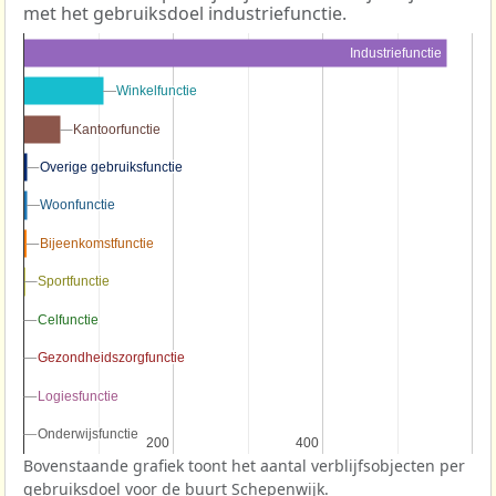
met het gebruiksdoel industriefunctie.
Industriefunctie
Winkelfunctie
Winkelfunctie
Kantoorfunctie
Kantoorfunctie
Overige gebruiksfunctie
Overige gebruiksfunctie
Woonfunctie
Woonfunctie
Bijeenkomstfunctie
Bijeenkomstfunctie
Sportfunctie
Sportfunctie
Celfunctie
Celfunctie
Gezondheidszorgfunctie
Gezondheidszorgfunctie
Logiesfunctie
Logiesfunctie
Onderwijsfunctie
Onderwijsfunctie
200
200
400
400
Bovenstaande grafiek toont het aantal verblijfsobjecten per
gebruiksdoel voor de buurt Schepenwijk.