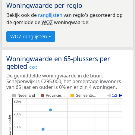
Woningwaarde per regio
Bekijk ook de
ranglijsten
van regio's gesorteerd op
de gemiddelde
WOZ
woningwaarde:
WOZ ranglijsten
Woningwaarde en 65-plussers per
gebied
De gemiddelde woningwaarde in de buurt
Schepenwijk is €295.000, het percentage inwoners
van 65 jaar en ouder is 0% en er zijn 4 woningen.
Nederland
Provincie…
Gemeente…
1/2
80%
80%
70%
70%
60%
60%