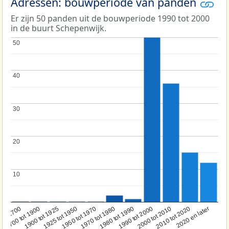
Adressen: bouwperiode van panden
Er zijn 50 panden uit de bouwperiode 1990 tot 2000
in de buurt Schepenwijk.
50
50
40
40
30
30
20
20
10
10
1950 tot 1970
1990 tot 2000
1900 tot 1925
2020 en later
1970 tot 1980
oor 1700
2000 tot 2010
1925 tot 1950
1980 tot 1990
1700 tot 1900
2010 tot 2020