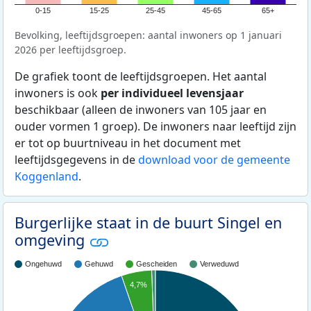
0-15
15-25
25-45
45-65
65+
Bevolking, leeftijdsgroepen: aantal inwoners op 1 januari
2026 per leeftijdsgroep.
De grafiek toont de leeftijdsgroepen. Het aantal
inwoners is ook
per individueel levensjaar
beschikbaar (alleen de inwoners van 105 jaar en
ouder vormen 1 groep). De inwoners naar leeftijd zijn
er tot op buurtniveau in het document met
leeftijdsgegevens in de
download voor de gemeente
Koggenland
.
Burgerlijke staat in de buurt Singel en
omgeving
Ongehuwd
Gehuwd
Gescheiden
Verweduwd
4,7%