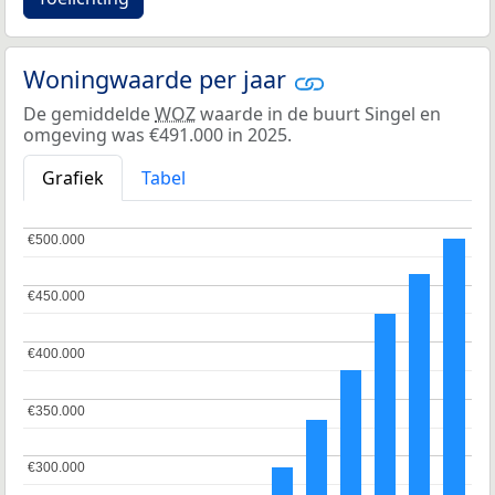
Woningwaarde per jaar
De gemiddelde
WOZ
waarde in de buurt Singel en
omgeving was €491.000 in 2025.
Grafiek
Tabel
€500.000
€500.000
€450.000
€450.000
€400.000
€400.000
€350.000
€350.000
€300.000
€300.000