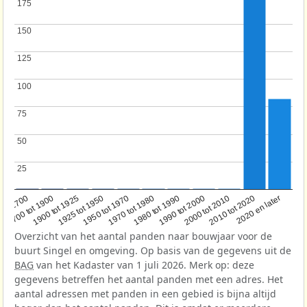
175
175
150
150
125
125
100
100
75
75
50
50
25
25
1950 tot 1970
1990 tot 2000
1900 tot 1925
2020 en later
1970 tot 1980
oor 1700
2000 tot 2010
1925 tot 1950
1980 tot 1990
1700 tot 1900
2010 tot 2020
Overzicht van het aantal panden naar bouwjaar voor de
buurt Singel en omgeving. Op basis van de gegevens uit de
BAG
van het Kadaster van 1 juli 2026. Merk op: deze
gegevens betreffen het aantal panden met een adres. Het
aantal adressen met panden in een gebied is bijna altijd