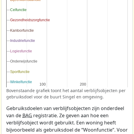
Celfunctie
Celfunctie
Gezondheidszorgfunctie
Gezondheidszorgfunctie
Kantoorfunctie
Kantoorfunctie
Industriefunctie
Industriefunctie
Logiesfunctie
Logiesfunctie
Onderwijsfunctie
Onderwijsfunctie
Sportfunctie
Sportfunctie
Winkelfunctie
Winkelfunctie
100
100
200
200
Bovenstaande grafiek toont het aantal verblijfsobjecten per
gebruiksdoel voor de buurt Singel en omgeving.
Gebruiksdoelen van verblijfsobjecten zijn onderdeel
van de
BAG
registratie. Ze geven aan hoe een
verblijfsobject wordt gebruikt. Een woning heeft
bijvoorbeeld als gebruiksdoel de “Woonfunctie”. Voor