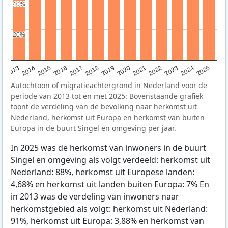
40%
40%
20%
20%
2015
2014
2021
2013
2020
2019
2018
2025
2017
2024
2023
2016
2022
Autochtoon of migratieachtergrond in Nederland voor de
periode van 2013 tot en met 2025: Bovenstaande grafiek
toont de verdeling van de bevolking naar herkomst uit
Nederland, herkomst uit Europa en herkomst van buiten
Europa in de buurt Singel en omgeving per jaar.
In 2025 was de herkomst van inwoners in de buurt
Singel en omgeving als volgt verdeeld: herkomst uit
Nederland: 88%, herkomst uit Europese landen:
4,68% en herkomst uit landen buiten Europa: 7% En
in 2013 was de verdeling van inwoners naar
herkomstgebied als volgt: herkomst uit Nederland:
91%, herkomst uit Europa: 3,88% en herkomst van