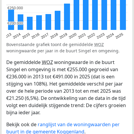
€250.000
€250.000
€200.000
€200.000
2015
2021
2014
2020
2013
2019
2025
2018
2024
2017
2023
2016
2022
Bovenstaande grafiek toont de gemiddelde
WOZ
woningwaarde per jaar in de buurt Singel en omgeving.
De gemiddelde
WOZ
woningwaarde in de buurt
Singel en omgeving is met €255.000 gegroeid van
€236.000 in 2013 tot €491.000 in 2025 (dat is een
stijging van 108%). Het gemiddelde verschil per jaar
over de hele periode van 2013 tot en met 2025 was
€21.250 (6,5%). De ontwikkeling van de data in de tijd
volgt een duidelijk stijgende trend: De cijfers groeien
bijna ieder jaar.
Bekijk ook de
ranglijst van de woningwaarden per
buurt in de gemeente Koggenland
.