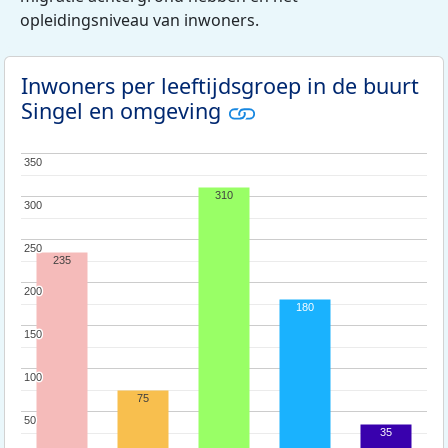
opleidingsniveau van inwoners.
Inwoners per leeftijdsgroep in de buurt
Singel en omgeving
350
350
310
300
300
250
250
235
200
200
180
150
150
100
100
75
50
50
35