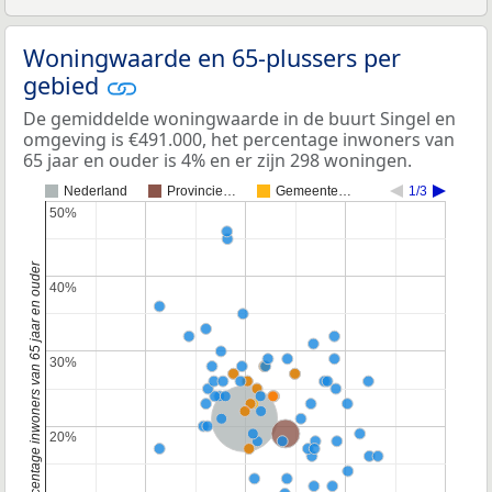
Woningwaarde en 65-plussers per
gebied
De gemiddelde woningwaarde in de buurt Singel en
omgeving is €491.000, het percentage inwoners van
65 jaar en ouder is 4% en er zijn 298 woningen.
Nederland
Provincie…
Gemeente…
1/3
50%
50%
Percentage inwoners van 65 jaar en ouder
40%
40%
30%
30%
Nederland
Provincie Noord-Holland
20%
20%