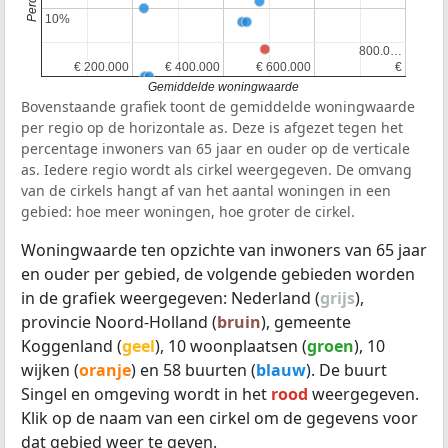
10%
10%
800.0…
800.0…
€ 200.000
€ 200.000
€ 400.000
€ 400.000
€ 600.000
€ 600.000
€
€
Gemiddelde woningwaarde
Bovenstaande grafiek toont de gemiddelde woningwaarde
per regio op de horizontale as. Deze is afgezet tegen het
percentage inwoners van 65 jaar en ouder op de verticale
as. Iedere regio wordt als cirkel weergegeven. De omvang
van de cirkels hangt af van het aantal woningen in een
gebied: hoe meer woningen, hoe groter de cirkel.
Woningwaarde ten opzichte van inwoners van 65 jaar
en ouder per gebied, de volgende gebieden worden
in de grafiek weergegeven: Nederland (
grijs
),
provincie Noord-Holland (
bruin
), gemeente
Koggenland (
geel
), 10 woonplaatsen (
groen
), 10
wijken (
oranje
) en 58 buurten (
blauw
). De buurt
Singel en omgeving wordt in het
rood
weergegeven.
Klik op de naam van een cirkel om de gegevens voor
dat gebied weer te geven.