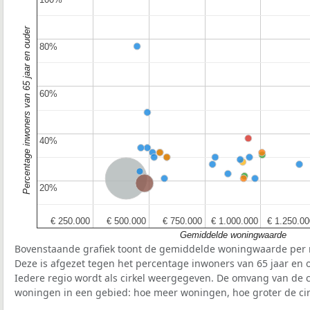
Percentage inwoners van 65 jaar en ouder
80%
80%
60%
60%
40%
40%
Nederland
Provincie Noord-Holland
20%
20%
€ 250.000
€ 250.000
€ 500.000
€ 500.000
€ 750.000
€ 750.000
€ 1.000.000
€ 1.000.000
€ 1.250.00
€ 1.250.00
Gemiddelde woningwaarde
Bovenstaande grafiek toont de gemiddelde woningwaarde per r
Deze is afgezet tegen het percentage inwoners van 65 jaar en o
Iedere regio wordt als cirkel weergegeven. De omvang van de ci
woningen in een gebied: hoe meer woningen, hoe groter de cir