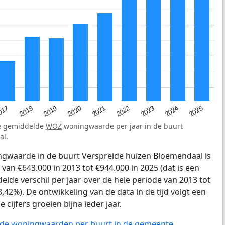
2023
2020
2025
017
2022
2019
2024
2021
2018
de gemiddelde
WOZ
woningwaarde per jaar in de buurt
al.
gwaarde in de buurt Verspreide huizen Bloemendaal is
n €643.000 in 2013 tot €944.000 in 2025 (dat is een
elde verschil per jaar over de hele periode van 2013 tot
,42%). De ontwikkeling van de data in de tijd volgt een
e cijfers groeien bijna ieder jaar.
n de woningwaarden per buurt in de gemeente