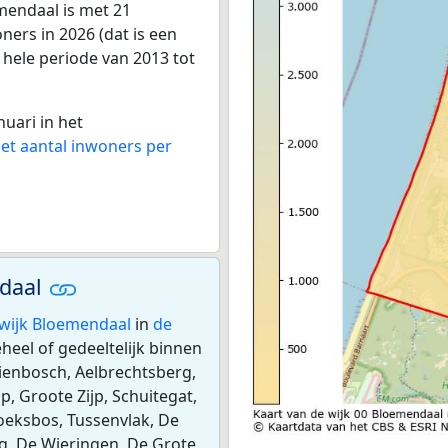
mendaal is met 21
ers in 2026 (dat is een
 hele periode van 2013 tot
nuari in het
het aantal inwoners per
ndaal
wijk Bloemendaal
in
de
heel of gedeeltelijk binnen
ienbosch, Aelbrechtsberg,
 Groote Zijp, Schuitegat,
oeksbos, Tussenvlak, De
rg, De Wieringen, De Grote