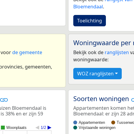
Bloemendaal
.
Toelichting
Woningwaarde per 
n voor
de gemeente
Bekijk ook de
ranglijsten
va
woningwaarde:
 provincies, gemeenten,
WOZ ranglijsten
Soorten woningen
izen Bloemendaal is
Appartementen komen het 
s 38% en er zijn 59
Bloemendaal: er zijn 28 a
Appartementen
Tussenwo
Woonplaats
1/2
Vrijstaande woningen