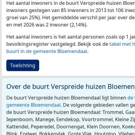
Het aantal inwoners in de buurt Verspreide huizen Bloe
inwoners gestegen van 85 inwoners in 2013 tot 106 inwon
groei van 25%). Het gemiddelde verschil per jaar over de
en met 2026 was 2 inwoner (2,14%).
Het aantal inwoners is het aantal personen zoals op 1 ja
bevolkingsregister vastgelegd. Bekijk ook de
tabel met 
buurt in de gemeente Bloemendaal
.
Toelichting
Over de buurt Verspreide huizen Bloeme
De buurt Verspreide huizen Bloemendaal ligt binnen
de 
gemeente Bloemendaal
. De volgende gebieden vallen ge
de buurt Verspreide huizen Bloemendaal: Trommel, Gaa
Iepenboom, Manege, Eendekop, Voortrommel, Kleine Zijp,
Kattendel, Peperedel, Doornengat, Klein Doornen, Koek
Blink, Ezelwei, Bokkenvlak, Grote Vlak, Houtglop, Vliebe