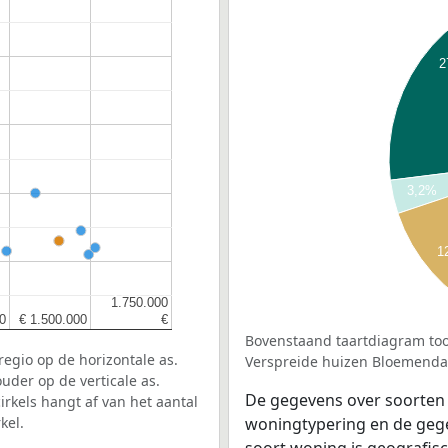
2
3,2%
1
1.750.000
1.750.000
0
0
€ 1.500.000
€ 1.500.000
€
€
Bovenstaand taartdiagram too
egio op de horizontale as.
Verspreide huizen Bloemenda
uder op de verticale as.
De gegevens over soorten
rkels hangt af van het aantal
kel.
woningtypering en de gegev
soort woning is geografis