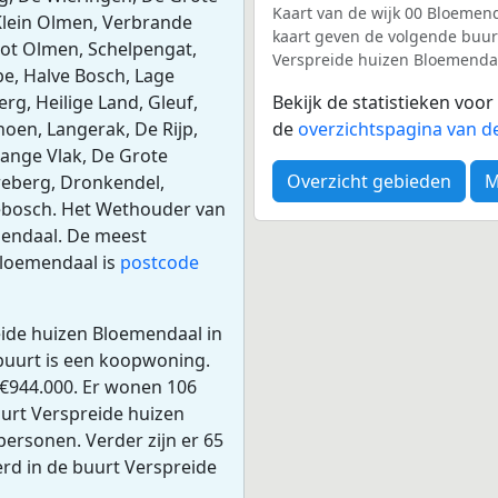
Kaart van de wijk 00 Bloemend
 Klein Olmen, Verbrande
kaart geven de volgende buurte
ot Olmen, Schelpengat,
Verspreide huizen Bloemendaal
e, Halve Bosch, Lage
rg, Heilige Land, Gleuf,
Bekijk de statistieken voo
oen, Langerak, De Rijp,
de
overzichtspagina van d
 Lange Vlak, De Grote
Overzicht gebieden
M
reberg, Dronkendel,
ebosch. Het Wethouder van
mendaal. De meest
Bloemendaal is
postcode
eide huizen Bloemendaal in
buurt is een koopwoning.
€944.000. Er wonen 106
urt Verspreide huizen
personen. Verder zijn er 65
erd in de buurt Verspreide