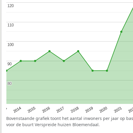
120
120
110
110
100
100
90
90
80
80
2017
20
2014
2019
2016
2021
2013
2018
2015
2020
Bovenstaande grafiek toont het aantal inwoners per jaar op ba
voor de buurt Verspreide huizen Bloemendaal.