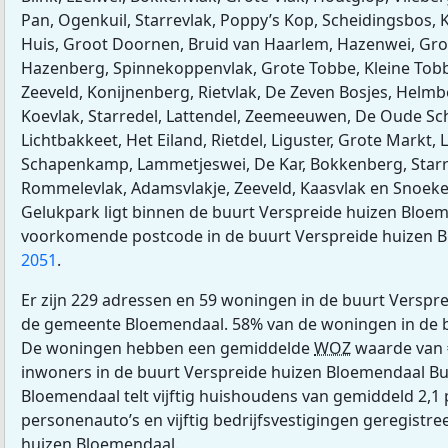
Pan, Ogenkuil, Starrevlak, Poppy’s Kop, Scheidingsbos,
Huis, Groot Doornen, Bruid van Haarlem, Hazenwei, Gro
Hazenberg, Spinnekoppenvlak, Grote Tobbe, Kleine Tobb
Zeeveld, Konijnenberg, Rietvlak, De Zeven Bosjes, Helmbe
Koevlak, Starredel, Lattendel, Zeemeeuwen, De Oude Sch
Lichtbakkeet, Het Eiland, Rietdel, Liguster, Grote Markt,
Schapenkamp, Lammetjeswei, De Kar, Bokkenberg, Star
Rommelevlak, Adamsvlakje, Zeeveld, Kaasvlak en Snoek
Gelukpark ligt binnen de buurt Verspreide huizen Bloe
voorkomende postcode in de buurt Verspreide huizen 
2051
.
Er zijn 229 adressen en 59 woningen in de buurt Verspr
de gemeente Bloemendaal. 58% van de woningen in de 
De woningen hebben een gemiddelde
WOZ
waarde van 
inwoners in de buurt Verspreide huizen Bloemendaal Bu
Bloemendaal telt vijftig huishoudens van gemiddeld 2,1 
personenauto’s en vijftig bedrijfsvestigingen geregistre
huizen Bloemendaal.