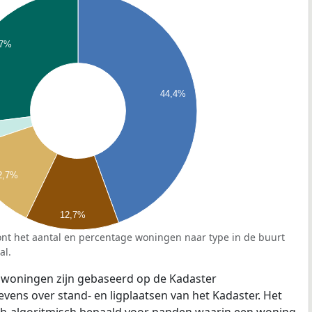
7%
44,4%
2,7%
12,7%
nt het aantal en percentage woningen naar type in de buurt
al.
 woningen zijn gebaseerd op de Kadaster
ens over stand- en ligplaatsen van het Kadaster. Het
ch-algoritmisch bepaald voor panden waarin een woning