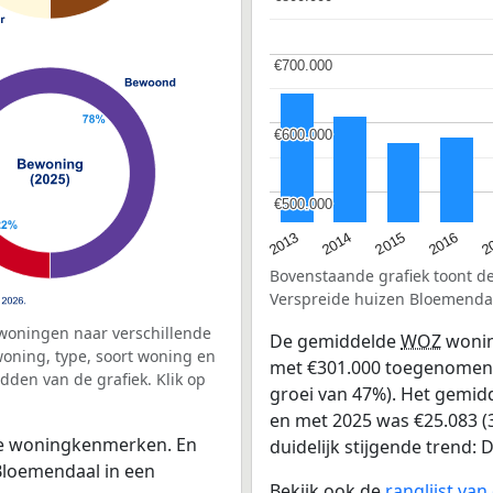
€700.000
€700.000
€600.000
€600.000
€500.000
€500.000
2015
2
2014
2016
2013
Bovenstaande grafiek toont 
Verspreide huizen Bloemenda
woningen naar verschillende
De gemiddelde
WOZ
wonin
ning, type, soort woning en
met €301.000 toegenomen va
dden van de grafiek. Klik op
groei van 47%). Het gemidd
en met 2025 was €25.083 (3
 de woningkenmerken. En
duidelijk stijgende trend: D
Bloemendaal in een
Bekijk ook de
ranglijst va