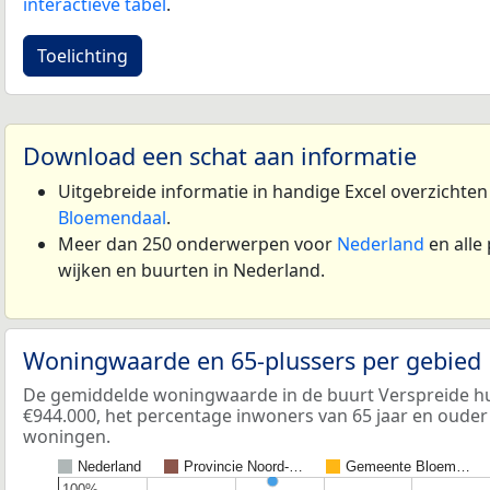
interactieve tabel
.
Toelichting
Download een schat aan informatie
Uitgebreide informatie in handige Excel overzichte
Bloemendaal
.
Meer dan 250 onderwerpen voor
Nederland
en alle
wijken en buurten in Nederland.
Woningwaarde en 65-plussers per gebied
De gemiddelde woningwaarde in de buurt Verspreide hu
€944.000, het percentage inwoners van 65 jaar en ouder i
woningen.
Nederland
Provincie Noord-…
Gemeente Bloem…
100%
100%