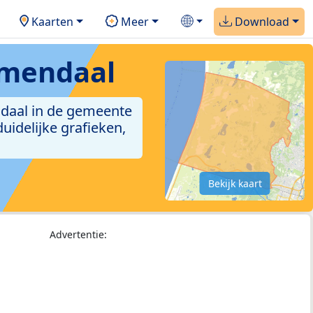
Kaarten
Meer
Download
emendaal
ndaal in de gemeente
idelijke grafieken,
Bekijk kaart
Advertentie: