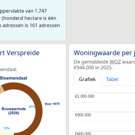
ppervlakte van 1.747
r (honderd hectare is één
n adressen is 161 adressen
t Verspreide
Woningwaarde per 
De gemiddelde
WOZ
waard
€944.000 in 2025.
mendaal.
Grafiek
Tabel
€1.000.000
€1.000.000
€900.000
€900.000
€800.000
€800.000