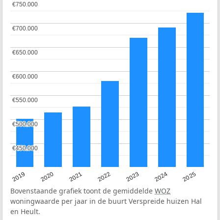
€750.000
€750.000
€700.000
€700.000
€650.000
€650.000
€600.000
€600.000
€550.000
€550.000
€500.000
€500.000
€450.000
€450.000
2024
2023
2022
2021
2020
2019
2025
Bovenstaande grafiek toont de gemiddelde
WOZ
woningwaarde per jaar in de buurt Verspreide huizen Hal
en Heult.