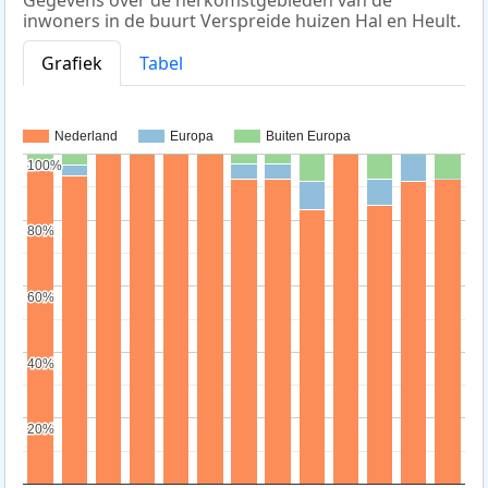
inwoners in de buurt Verspreide huizen Hal en Heult.
Grafiek
Tabel
Nederland
Europa
Buiten Europa
100%
100%
80%
80%
60%
60%
40%
40%
20%
20%