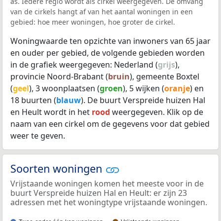
as. Iedere regio wordt als cirkel weergegeven. De omvang
van de cirkels hangt af van het aantal woningen in een
gebied: hoe meer woningen, hoe groter de cirkel.
Woningwaarde ten opzichte van inwoners van 65 jaar
en ouder per gebied, de volgende gebieden worden
in de grafiek weergegeven: Nederland (
grijs
),
provincie Noord-Brabant (
bruin
), gemeente Boxtel
(
geel
), 3 woonplaatsen (
groen
), 5 wijken (
oranje
) en
18 buurten (
blauw
). De buurt Verspreide huizen Hal
en Heult wordt in het
rood
weergegeven. Klik op de
naam van een cirkel om de gegevens voor dat gebied
weer te geven.
Soorten woningen
Vrijstaande woningen komen het meeste voor in de
buurt Verspreide huizen Hal en Heult: er zijn 23
adressen met het woningtype vrijstaande woningen.