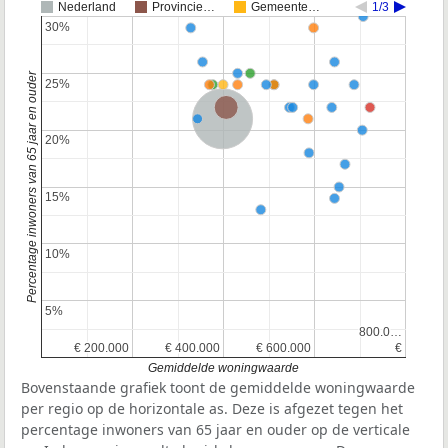
Nederland
Provincie…
Gemeente…
1/3
30%
30%
Percentage inwoners van 65 jaar en ouder
25%
25%
Provincie Noord-Brabant
Nederland
20%
20%
15%
15%
10%
10%
5%
5%
800.0…
800.0…
€ 200.000
€ 200.000
€ 400.000
€ 400.000
€ 600.000
€ 600.000
€
€
Gemiddelde woningwaarde
Bovenstaande grafiek toont de gemiddelde woningwaarde
per regio op de horizontale as. Deze is afgezet tegen het
percentage inwoners van 65 jaar en ouder op de verticale