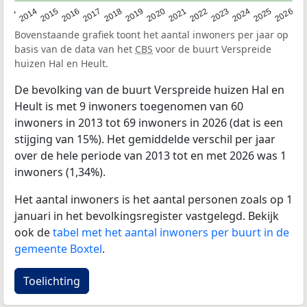
2022
2015
2021
2014
2020
2013
2026
2019
2025
2018
2024
2017
2023
2016
Bovenstaande grafiek toont het aantal inwoners per jaar op
basis van de data van het
CBS
voor de buurt Verspreide
huizen Hal en Heult.
De bevolking van de buurt Verspreide huizen Hal en
Heult is met 9 inwoners toegenomen van 60
inwoners in 2013 tot 69 inwoners in 2026 (dat is een
stijging van 15%). Het gemiddelde verschil per jaar
over de hele periode van 2013 tot en met 2026 was 1
inwoners (1,34%).
Het aantal inwoners is het aantal personen zoals op 1
januari in het bevolkingsregister vastgelegd. Bekijk
ook de
tabel met het aantal inwoners per buurt in de
gemeente Boxtel
.
Toelichting