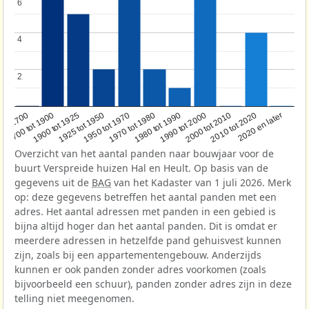
6
6
4
4
2
2
1950 tot 1970
1990 tot 2000
1900 tot 1925
2020 en later
1970 tot 1980
oor 1700
2000 tot 2010
1925 tot 1950
1980 tot 1990
1700 tot 1900
2010 tot 2020
Overzicht van het aantal panden naar bouwjaar voor de
buurt Verspreide huizen Hal en Heult. Op basis van de
gegevens uit de
BAG
van het Kadaster van 1 juli 2026. Merk
op: deze gegevens betreffen het aantal panden met een
adres. Het aantal adressen met panden in een gebied is
bijna altijd hoger dan het aantal panden. Dit is omdat er
meerdere adressen in hetzelfde pand gehuisvest kunnen
zijn, zoals bij een appartementengebouw. Anderzijds
kunnen er ook panden zonder adres voorkomen (zoals
bijvoorbeeld een schuur), panden zonder adres zijn in deze
telling niet meegenomen.