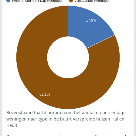
Twee-onder-één-kap woningen
Vrijstaande woningen
17,9%
82,1%
Bovenstaand taartdiagram toont het aantal en percentage
woningen naar type in de buurt Verspreide huizen Hal en
Heult.