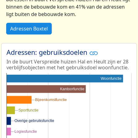
binnen de bebouwde kom en 41% van de adressen
ligt buiten de bebouwde kom.
Adressen Boxtel
Adressen: gebruiksdoelen
In de buurt Verspreide huizen Hal en Heult zijn er 28
verblijfsobjecten met het gebruiksdoel woonfunctie.
Woonfunctie
Kantoorfunctie
Bijeenkomstfunctie
Bijeenkomstfunctie
Sportfunctie
Sportfunctie
Overige gebruiksfunctie
Overige gebruiksfunctie
Logiesfunctie
Logiesfunctie