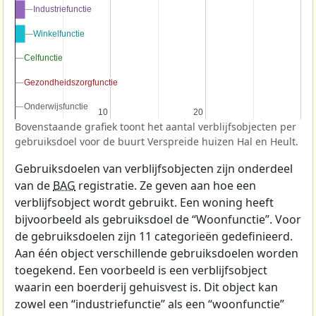
Industriefunctie
Industriefunctie
Winkelfunctie
Winkelfunctie
Celfunctie
Celfunctie
Gezondheidszorgfunctie
Gezondheidszorgfunctie
Onderwijsfunctie
Onderwijsfunctie
10
10
20
20
Bovenstaande grafiek toont het aantal verblijfsobjecten per
gebruiksdoel voor de buurt Verspreide huizen Hal en Heult.
Gebruiksdoelen van verblijfsobjecten zijn onderdeel
van de
BAG
registratie. Ze geven aan hoe een
verblijfsobject wordt gebruikt. Een woning heeft
bijvoorbeeld als gebruiksdoel de “Woonfunctie”. Voor
de gebruiksdoelen zijn 11 categorieën gedefinieerd.
Aan één object verschillende gebruiksdoelen worden
toegekend. Een voorbeeld is een verblijfsobject
waarin een boerderij gehuisvest is. Dit object kan
zowel een “industriefunctie” als een “woonfunctie”