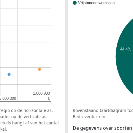
Vrijstaande woningen
44,4%
1.000.000
1.000.000
€ 800.000
€ 800.000
€
€
egio op de horizontale as.
Bovenstaand taartdiagram too
uder op de verticale as.
Bedrijventerrein.
rkels hangt af van het aantal
De gegevens over soorten
kel.