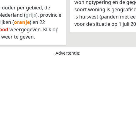
woningtypering en de gegev
 ouder per gebied, de
soort woning is geografis
Nederland (
grijs
), provincie
is huisvest (panden met e
wijken (
oranje
) en 22
voor de situatie op 1 juli 2
ood
weergegeven. Klik op
 weer te geven.
Advertentie: