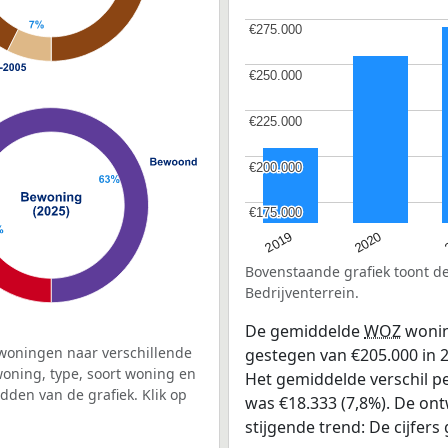
€275.000
€275.000
€250.000
€250.000
€225.000
€225.000
€200.000
€200.000
€175.000
€175.000
2019
2020
Bovenstaande grafiek toont 
Bedrijventerrein.
De gemiddelde
WOZ
wonin
woningen naar verschillende
gestegen van €205.000 in 20
ning, type, soort woning en
Het gemiddelde verschil pe
dden van de grafiek. Klik op
was €18.333 (7,8%). De ontw
stijgende trend: De cijfers 