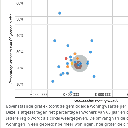
60%
60%
Percentage inwoners van 65 jaar en ouder
50%
50%
40%
40%
30%
30%
Nederland
Provincie Zuid-Holland
20%
20%
10%
10%
€ 200.000
€ 200.000
€ 400.000
€ 400.000
€ 600.000
€ 600.000
Gemiddelde woningwaarde
Bovenstaande grafiek toont de gemiddelde woningwaarde per r
Deze is afgezet tegen het percentage inwoners van 65 jaar en o
Iedere regio wordt als cirkel weergegeven. De omvang van de ci
woningen in een gebied: hoe meer woningen, hoe groter de cir