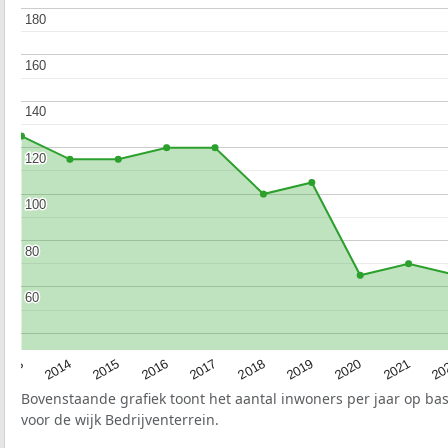
180
180
160
160
140
140
120
120
100
100
80
80
60
60
2017
20
2014
2019
2016
2021
2013
2018
2015
2020
Bovenstaande grafiek toont het aantal inwoners per jaar op ba
voor de wijk Bedrijventerrein.