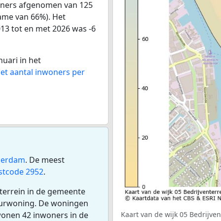
woners afgenomen van 125
name van 66%). Het
013 tot en met 2026 was -6
nuari in het
het aantal inwoners per
serdam
. De meest
stcode 2952
.
nterrein in de gemeente
huurwoning. De woningen
wonen 42 inwoners in de
Kaart van de wijk 05 Bedrijven