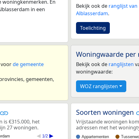
 de woningkenmerken. En
Bekijk ook de
ranglijst va
lblasserdam in een
Alblasserdam
.
Toelichting
Woningwaarde per 
n voor
de gemeente
Bekijk ook de
ranglijsten
va
woningwaarde:
 provincies, gemeenten,
WOZ ranglijsten
Soorten woningen
 is €315.000, het
Vrijstaande woningen komen
ijn 27 woningen.
adressen met het woningt
erdam
1/2
Appartementen
Tussenwo