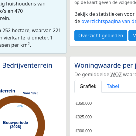
op de kaart geven de volgende
ntig huishoudens van
o’s en 470
Bekijk de statistieken voo
rein.
de
overzichtspagina van d
an 252 hectare, waarvan 221
Overzicht gebieden
M
 vierkante kilometer, 1
2
essen per km
.
 Bedrijventerrein
Woningwaarde per 
De gemiddelde
WOZ
waarde
Grafiek
Tabel
€350.000
€350.000
€325.000
€325.000
€300.000
€300.000