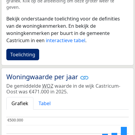
grafiek. Klik op de afbeelding om deze groter weer te
geven.
Bekijk onderstaande toelichting voor de definities
van de woningkenmerken. En bekijk de
woningkenmerken per buurt in de gemeente
Castricum in een
interactieve tabel
.
Toelichting
Woningwaarde per jaar
De gemiddelde
WOZ
waarde in de wijk Castricum-
Oost was €471.000 in 2025.
Grafiek
Tabel
€500.000
€500.000