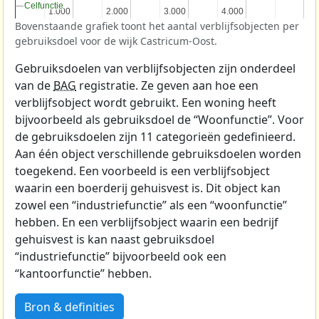
Celfunctie
Celfunctie
1.000
1.000
2.000
2.000
3.000
3.000
4.000
4.000
Bovenstaande grafiek toont het aantal verblijfsobjecten per
gebruiksdoel voor de wijk Castricum-Oost.
Gebruiksdoelen van verblijfsobjecten zijn onderdeel
van de
BAG
registratie. Ze geven aan hoe een
verblijfsobject wordt gebruikt. Een woning heeft
bijvoorbeeld als gebruiksdoel de “Woonfunctie”. Voor
de gebruiksdoelen zijn 11 categorieën gedefinieerd.
Aan één object verschillende gebruiksdoelen worden
toegekend. Een voorbeeld is een verblijfsobject
waarin een boerderij gehuisvest is. Dit object kan
zowel een “industriefunctie” als een “woonfunctie”
hebben. En een verblijfsobject waarin een bedrijf
gehuisvest is kan naast gebruiksdoel
“industriefunctie” bijvoorbeeld ook een
“kantoorfunctie” hebben.
Bron & definities