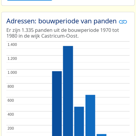
Adressen: bouwperiode van panden
Er zijn 1.335 panden uit de bouwperiode 1970 tot
1980 in de wijk Castricum-Oost.
1.400
1.400
1.200
1.200
1.000
1.000
800
800
600
600
400
400
200
200