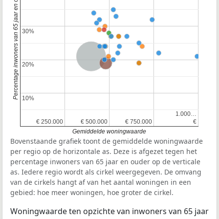
Percentage inwoners van 65 jaar en ouder
30%
30%
Nederland
Provincie Noord-Holland
20%
20%
10%
10%
1.000…
1.000…
€ 250.000
€ 250.000
€ 500.000
€ 500.000
€ 750.000
€ 750.000
€
€
Gemiddelde woningwaarde
Bovenstaande grafiek toont de gemiddelde woningwaarde
per regio op de horizontale as. Deze is afgezet tegen het
percentage inwoners van 65 jaar en ouder op de verticale
as. Iedere regio wordt als cirkel weergegeven. De omvang
van de cirkels hangt af van het aantal woningen in een
gebied: hoe meer woningen, hoe groter de cirkel.
Woningwaarde ten opzichte van inwoners van 65 jaar