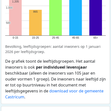
1.205
1.000
1.000
865
500
500
0-15
15-25
25-45
45-65
65+
Bevolking, leeftijdsgroepen: aantal inwoners op 1 januari
2026 per leeftijdsgroep.
De grafiek toont de leeftijdsgroepen. Het aantal
inwoners is ook
per individueel levensjaar
beschikbaar (alleen de inwoners van 105 jaar en
ouder vormen 1 groep). De inwoners naar leeftijd zijn
er tot op buurtniveau in het document met
leeftijdsgegevens in de
download voor de gemeente
Castricum
.