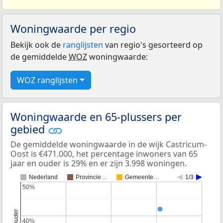
Woningwaarde per regio
Bekijk ook de
ranglijsten
van regio's gesorteerd op
de gemiddelde
WOZ
woningwaarde:
WOZ ranglijsten
Woningwaarde en 65-plussers per
gebied
De gemiddelde woningwaarde in de wijk Castricum-
Oost is €471.000, het percentage inwoners van 65
jaar en ouder is 29% en er zijn 3.998 woningen.
Nederland
Provincie…
Gemeente…
1/3
50%
50%
40%
40%