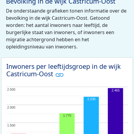
Bevolking in de wijk Castricum-Oost
De onderstaande grafieken tonen informatie over de
bevolking in de wijk Castricum-Oost. Getoond
worden: het aantal inwoners naar leeftijd, de
burgerlijke staat van inwoners, of inwoners een
migratie achtergrond hebben en het
opleidingsniveau van inwoners.
Inwoners per leeftijdsgroep in de wijk
Castricum-Oost
2.500
2.500
2.465
2.230
2.000
2.000
1.770
1.500
1.500