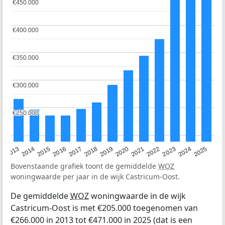
€450.000
€450.000
€400.000
€400.000
€350.000
€350.000
€300.000
€300.000
€250.000
€250.000
2015
2021
2014
2020
2013
2019
2025
2018
2024
2017
2023
2016
2022
Bovenstaande grafiek toont de gemiddelde
WOZ
woningwaarde per jaar in de wijk Castricum-Oost.
De gemiddelde
WOZ
woningwaarde in de wijk
Castricum-Oost is met €205.000 toegenomen van
€266.000 in 2013 tot €471.000 in 2025 (dat is een