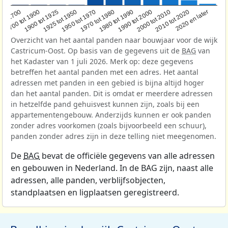
1950 tot 1970
1990 tot 2000
1900 tot 1925
2020 en later
1970 tot 1980
oor 1700
2000 tot 2010
1925 tot 1950
1980 tot 1990
1700 tot 1900
2010 tot 2020
Overzicht van het aantal panden naar bouwjaar voor de wijk
Castricum-Oost. Op basis van de gegevens uit de
BAG
van
het Kadaster van 1 juli 2026. Merk op: deze gegevens
betreffen het aantal panden met een adres. Het aantal
adressen met panden in een gebied is bijna altijd hoger
dan het aantal panden. Dit is omdat er meerdere adressen
in hetzelfde pand gehuisvest kunnen zijn, zoals bij een
appartementengebouw. Anderzijds kunnen er ook panden
zonder adres voorkomen (zoals bijvoorbeeld een schuur),
panden zonder adres zijn in deze telling niet meegenomen.
De
BAG
bevat de officiële gegevens van alle adressen
en gebouwen in Nederland. In de BAG zijn, naast alle
adressen, alle panden, verblijfsobjecten,
standplaatsen en ligplaatsen geregistreerd.