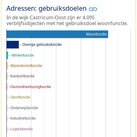
Adressen: gebruiksdoelen
In de wijk Castricum-Oost zijn er 4.095
verblijfsobjecten met het gebruiksdoel woonfunctie.
Woonfunctie
Overige gebruiksfunctie
Overige gebruiksfunctie
Winkelfunctie
Winkelfunctie
Bijeenkomstfunctie
Bijeenkomstfunctie
Kantoorfunctie
Kantoorfunctie
Gezondheidszorgfunctie
Gezondheidszorgfunctie
Sportfunctie
Sportfunctie
Onderwijsfunctie
Onderwijsfunctie
Industriefunctie
Industriefunctie
Logiesfunctie
Logiesfunctie