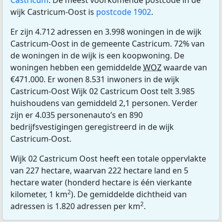
Castricum
. De meest voorkomende postcode in de
wijk Castricum-Oost is
postcode 1902
.
Er zijn 4.712 adressen en 3.998 woningen in de wijk
Castricum-Oost in de gemeente Castricum. 72% van
de woningen in de wijk is een koopwoning. De
woningen hebben een gemiddelde
WOZ
waarde van
€471.000. Er wonen 8.531 inwoners in de wijk
Castricum-Oost Wijk 02 Castricum Oost telt 3.985
huishoudens van gemiddeld 2,1 personen. Verder
zijn er 4.035 personenauto’s en 890
bedrijfsvestigingen geregistreerd in de wijk
Castricum-Oost.
Wijk 02 Castricum Oost heeft een totale oppervlakte
van 227 hectare, waarvan 222 hectare land en 5
hectare water (honderd hectare is één vierkante
2
kilometer, 1 km
). De gemiddelde dichtheid van
2
adressen is 1.820 adressen per km
.