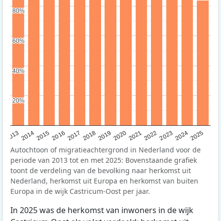
80%
80%
60%
60%
40%
40%
20%
20%
2015
2014
2021
2013
2020
2019
2018
2025
2017
2024
2023
2016
2022
Autochtoon of migratieachtergrond in Nederland voor de
periode van 2013 tot en met 2025: Bovenstaande grafiek
toont de verdeling van de bevolking naar herkomst uit
Nederland, herkomst uit Europa en herkomst van buiten
Europa in de wijk Castricum-Oost per jaar.
In 2025 was de herkomst van inwoners in de wijk