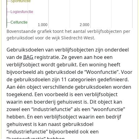
Sportfunctie
Sportfunctie
Logiesfunctie
Logiesfunctie
Celfunctie
Celfunctie
1.000
1.000
2.000
2.000
Bovenstaande grafiek toont het aantal verblijfsobjecten per
gebruiksdoel voor de wijk Sliedrecht-West.
Gebruiksdoelen van verblijfsobjecten zijn onderdeel
van de
BAG
registratie. Ze geven aan hoe een
verblijfsobject wordt gebruikt. Een woning heeft
bijvoorbeeld als gebruiksdoel de “Woonfunctie”. Voor
de gebruiksdoelen zijn 11 categorieën gedefinieerd.
Aan één object verschillende gebruiksdoelen worden
toegekend. Een voorbeeld is een verblijfsobject
waarin een boerderij gehuisvest is. Dit object kan
zowel een “industriefunctie” als een “woonfunctie”
hebben. En een verblijfsobject waarin een bedrijf
gehuisvest is kan naast gebruiksdoel
“industriefunctie” bijvoorbeeld ook een
“kantoorfunctie” hebben.