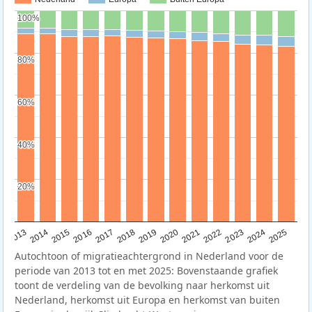
100%
100%
80%
80%
60%
60%
40%
40%
20%
20%
2015
2014
2021
2013
2020
2019
2018
2025
2017
2024
2023
2016
2022
Autochtoon of migratieachtergrond in Nederland voor de
periode van 2013 tot en met 2025: Bovenstaande grafiek
toont de verdeling van de bevolking naar herkomst uit
Nederland, herkomst uit Europa en herkomst van buiten