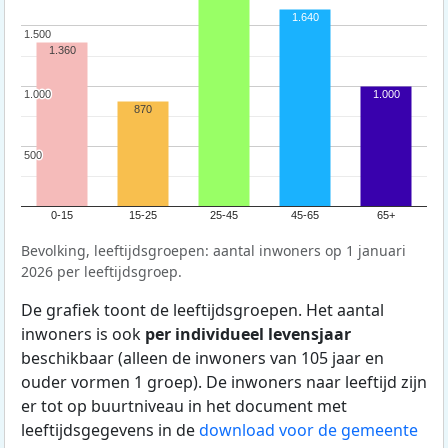
1.640
1.500
1.500
1.360
1.000
1.000
1.000
870
500
500
0-15
15-25
25-45
45-65
65+
Bevolking, leeftijdsgroepen: aantal inwoners op 1 januari
2026 per leeftijdsgroep.
De grafiek toont de leeftijdsgroepen. Het aantal
inwoners is ook
per individueel levensjaar
beschikbaar (alleen de inwoners van 105 jaar en
ouder vormen 1 groep). De inwoners naar leeftijd zijn
er tot op buurtniveau in het document met
leeftijdsgegevens in de
download voor de gemeente