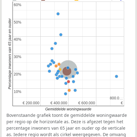
60%
60%
Percentage inwoners van 65 jaar en ouder
50%
50%
40%
40%
30%
30%
Nederland
Provincie Zuid-Holland
20%
20%
10%
10%
800.0…
800.0…
€ 200.000
€ 200.000
€ 400.000
€ 400.000
€ 600.000
€ 600.000
€
€
Gemiddelde woningwaarde
Bovenstaande grafiek toont de gemiddelde woningwaarde
per regio op de horizontale as. Deze is afgezet tegen het
percentage inwoners van 65 jaar en ouder op de verticale
as. Iedere regio wordt als cirkel weergegeven. De omvang