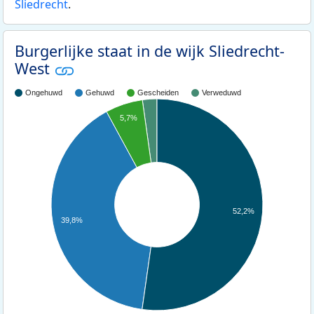
Sliedrecht
.
Burgerlijke staat in de wijk Sliedrecht-
West
Ongehuwd
Gehuwd
Gescheiden
Verweduwd
5,7%
52,2%
39,8%