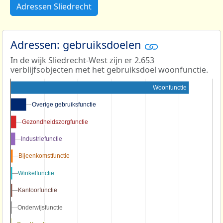
Adressen Sliedrecht
Adressen: gebruiksdoelen
In de wijk Sliedrecht-West zijn er 2.653
verblijfsobjecten met het gebruiksdoel woonfunctie.
Woonfunctie
Overige gebruiksfunctie
Overige gebruiksfunctie
Gezondheidszorgfunctie
Gezondheidszorgfunctie
Industriefunctie
Industriefunctie
Bijeenkomstfunctie
Bijeenkomstfunctie
Winkelfunctie
Winkelfunctie
Kantoorfunctie
Kantoorfunctie
Onderwijsfunctie
Onderwijsfunctie