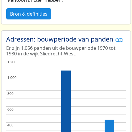
Bron & definities
Adressen: bouwperiode van panden
Er zijn 1.056 panden uit de bouwperiode 1970 tot
1980 in de wijk Sliedrecht-West.
1.200
1.200
1.000
1.000
800
800
600
600
400
400