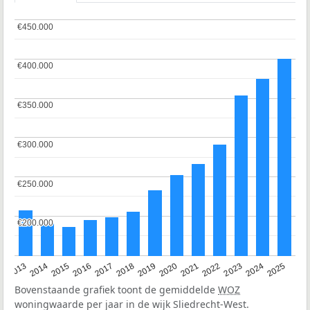
€450.000
€450.000
€400.000
€400.000
€350.000
€350.000
€300.000
€300.000
€250.000
€250.000
€200.000
€200.000
2015
2021
2014
2020
2013
2019
2025
2018
2024
2017
2023
2016
2022
Bovenstaande grafiek toont de gemiddelde
WOZ
woningwaarde per jaar in de wijk Sliedrecht-West.