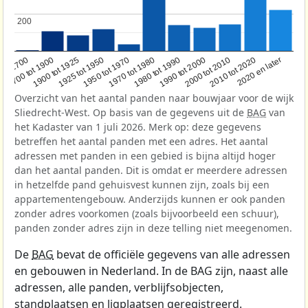
200
200
1950 tot 1970
1990 tot 2000
1900 tot 1925
2020 en later
1970 tot 1980
oor 1700
2000 tot 2010
1925 tot 1950
1980 tot 1990
1700 tot 1900
2010 tot 2020
Overzicht van het aantal panden naar bouwjaar voor de wijk
Sliedrecht-West. Op basis van de gegevens uit de
BAG
van
het Kadaster van 1 juli 2026. Merk op: deze gegevens
betreffen het aantal panden met een adres. Het aantal
adressen met panden in een gebied is bijna altijd hoger
dan het aantal panden. Dit is omdat er meerdere adressen
in hetzelfde pand gehuisvest kunnen zijn, zoals bij een
appartementengebouw. Anderzijds kunnen er ook panden
zonder adres voorkomen (zoals bijvoorbeeld een schuur),
panden zonder adres zijn in deze telling niet meegenomen.
De
BAG
bevat de officiële gegevens van alle adressen
en gebouwen in Nederland. In de BAG zijn, naast alle
adressen, alle panden, verblijfsobjecten,
standplaatsen en ligplaatsen geregistreerd.