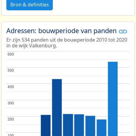
Bron & definities
Adressen: bouwperiode van panden
Er zijn 534 panden uit de bouwperiode 2010 tot 2020
in de wijk Valkenburg.
600
600
500
500
400
400
300
300
200
200
100
100