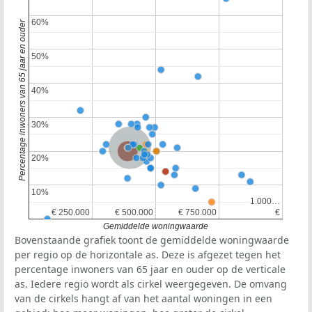
60%
60%
Percentage inwoners van 65 jaar en ouder
50%
50%
40%
40%
30%
30%
Nederland
Provincie Zuid-Holland
20%
20%
10%
10%
1.000…
1.000…
€ 250.000
€ 250.000
€ 500.000
€ 500.000
€ 750.000
€ 750.000
€
€
Gemiddelde woningwaarde
Bovenstaande grafiek toont de gemiddelde woningwaarde
per regio op de horizontale as. Deze is afgezet tegen het
percentage inwoners van 65 jaar en ouder op de verticale
as. Iedere regio wordt als cirkel weergegeven. De omvang
van de cirkels hangt af van het aantal woningen in een