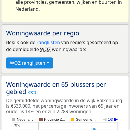
alle provincies, gemeenten, wijken en buurten in
Nederland.
Woningwaarde per regio
Bekijk ook de
ranglijsten
van regio's gesorteerd op
de gemiddelde
WOZ
woningwaarde:
WOZ ranglijsten
Woningwaarde en 65-plussers per
gebied
De gemiddelde woningwaarde in de wijk Valkenburg
is €539.000, het percentage inwoners van 65 jaar en
ouder is 14% en er zijn 2.289 woningen.
Nederland
Provincie Z…
Gemeente…
1/3
70%
70%