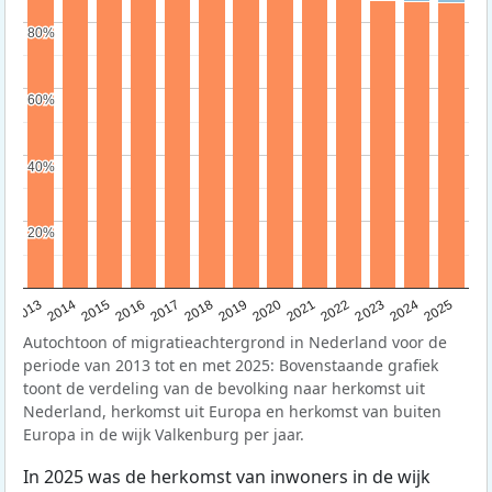
80%
80%
60%
60%
40%
40%
20%
20%
2015
2014
2021
2013
2020
2019
2018
2025
2017
2024
2023
2016
2022
Autochtoon of migratieachtergrond in Nederland voor de
periode van 2013 tot en met 2025: Bovenstaande grafiek
toont de verdeling van de bevolking naar herkomst uit
Nederland, herkomst uit Europa en herkomst van buiten
Europa in de wijk Valkenburg per jaar.
In 2025 was de herkomst van inwoners in de wijk