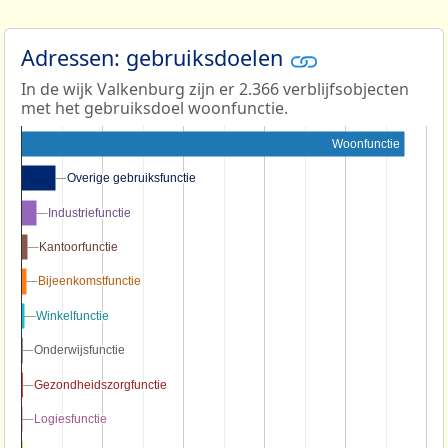
Adressen: gebruiksdoelen
In de wijk Valkenburg zijn er 2.366 verblijfsobjecten
met het gebruiksdoel woonfunctie.
Woonfunctie
Overige gebruiksfunctie
Overige gebruiksfunctie
Industriefunctie
Industriefunctie
Kantoorfunctie
Kantoorfunctie
Bijeenkomstfunctie
Bijeenkomstfunctie
Winkelfunctie
Winkelfunctie
Onderwijsfunctie
Onderwijsfunctie
Gezondheidszorgfunctie
Gezondheidszorgfunctie
Logiesfunctie
Logiesfunctie