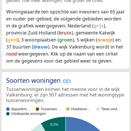
gebied: hoe meer woningen, hoe groter de cirkel.
Woningwaarde ten opzichte van inwoners van 65 jaar
en ouder per gebied, de volgende gebieden worden
in de grafiek weergegeven: Nederland (
grijs
),
provincie Zuid-Holland (
bruin
), gemeente Katwijk
(
geel
), 3 woonplaatsen (
groen
), 5 wijken (
oranje
) en
37 buurten (
blauw
). De wijk Valkenburg wordt in het
rood
weergegeven. Klik op de naam van een cirkel
om de gegevens voor dat gebied weer te geven.
Soorten woningen
Tussenwoningen komen het meeste voor in de wijk
Valkenburg: er zijn 907 adressen met het woningtype
tussenwoningen.
Appartem…
Tussenwo…
Hoekwoni…
Twee-ond…
Vrijstaande woningen
8,3%