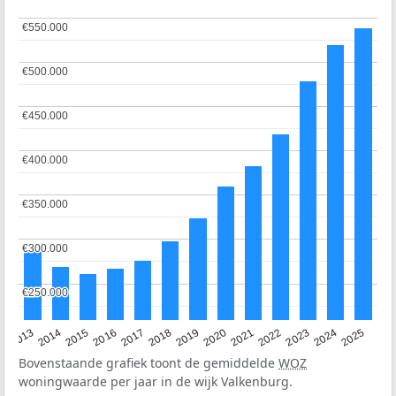
€550.000
€550.000
€500.000
€500.000
€450.000
€450.000
€400.000
€400.000
€350.000
€350.000
€300.000
€300.000
€250.000
€250.000
2015
2021
2014
2020
2013
2019
2025
2018
2024
2017
2023
2016
2022
Bovenstaande grafiek toont de gemiddelde
WOZ
woningwaarde per jaar in de wijk Valkenburg.