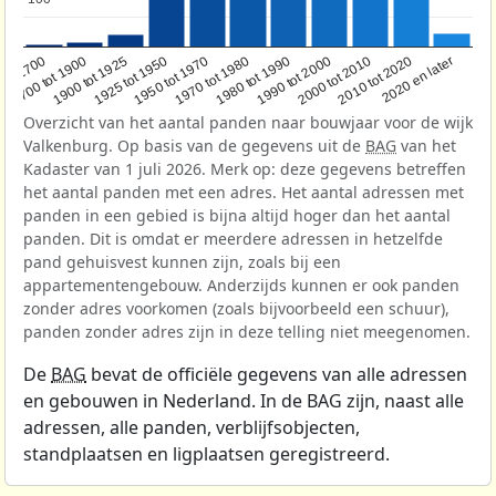
1950 tot 1970
1990 tot 2000
1900 tot 1925
2020 en later
1970 tot 1980
oor 1700
2000 tot 2010
1925 tot 1950
1980 tot 1990
1700 tot 1900
2010 tot 2020
Overzicht van het aantal panden naar bouwjaar voor de wijk
Valkenburg. Op basis van de gegevens uit de
BAG
van het
Kadaster van 1 juli 2026. Merk op: deze gegevens betreffen
het aantal panden met een adres. Het aantal adressen met
panden in een gebied is bijna altijd hoger dan het aantal
panden. Dit is omdat er meerdere adressen in hetzelfde
pand gehuisvest kunnen zijn, zoals bij een
appartementengebouw. Anderzijds kunnen er ook panden
zonder adres voorkomen (zoals bijvoorbeeld een schuur),
panden zonder adres zijn in deze telling niet meegenomen.
De
BAG
bevat de officiële gegevens van alle adressen
en gebouwen in Nederland. In de BAG zijn, naast alle
adressen, alle panden, verblijfsobjecten,
standplaatsen en ligplaatsen geregistreerd.