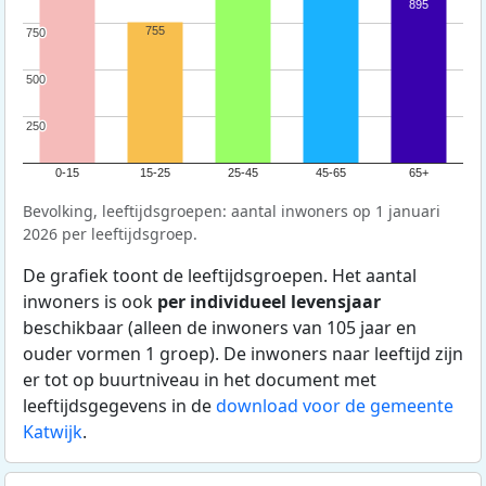
895
755
750
750
500
500
250
250
0-15
15-25
25-45
45-65
65+
Bevolking, leeftijdsgroepen: aantal inwoners op 1 januari
2026 per leeftijdsgroep.
De grafiek toont de leeftijdsgroepen. Het aantal
inwoners is ook
per individueel levensjaar
beschikbaar (alleen de inwoners van 105 jaar en
ouder vormen 1 groep). De inwoners naar leeftijd zijn
er tot op buurtniveau in het document met
leeftijdsgegevens in de
download voor de gemeente
Katwijk
.