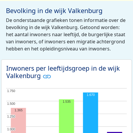
Bevolking in de wijk Valkenburg
De onderstaande grafieken tonen informatie over de
bevolking in de wijk Valkenburg. Getoond worden:
het aantal inwoners naar leeftijd, de burgerlijke staat
van inwoners, of inwoners een migratie achtergrond
hebben en het opleidingsniveau van inwoners.
Inwoners per leeftijdsgroep in de wijk
Valkenburg
1.750
1.750
1.670
1.535
1.500
1.500
1.365
1.250
1.250
1.000
1.000