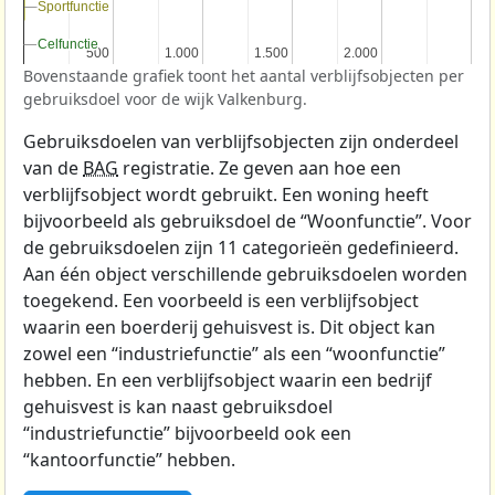
Sportfunctie
Sportfunctie
Celfunctie
Celfunctie
500
500
1.000
1.000
1.500
1.500
2.000
2.000
Bovenstaande grafiek toont het aantal verblijfsobjecten per
gebruiksdoel voor de wijk Valkenburg.
Gebruiksdoelen van verblijfsobjecten zijn onderdeel
van de
BAG
registratie. Ze geven aan hoe een
verblijfsobject wordt gebruikt. Een woning heeft
bijvoorbeeld als gebruiksdoel de “Woonfunctie”. Voor
de gebruiksdoelen zijn 11 categorieën gedefinieerd.
Aan één object verschillende gebruiksdoelen worden
toegekend. Een voorbeeld is een verblijfsobject
waarin een boerderij gehuisvest is. Dit object kan
zowel een “industriefunctie” als een “woonfunctie”
hebben. En een verblijfsobject waarin een bedrijf
gehuisvest is kan naast gebruiksdoel
“industriefunctie” bijvoorbeeld ook een
“kantoorfunctie” hebben.