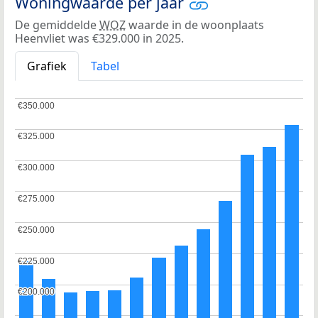
Woningwaarde per jaar
De gemiddelde
WOZ
waarde in de woonplaats
Heenvliet was €329.000 in 2025.
Grafiek
Tabel
€350.000
€350.000
€325.000
€325.000
€300.000
€300.000
€275.000
€275.000
€250.000
€250.000
€225.000
€225.000
€200.000
€200.000