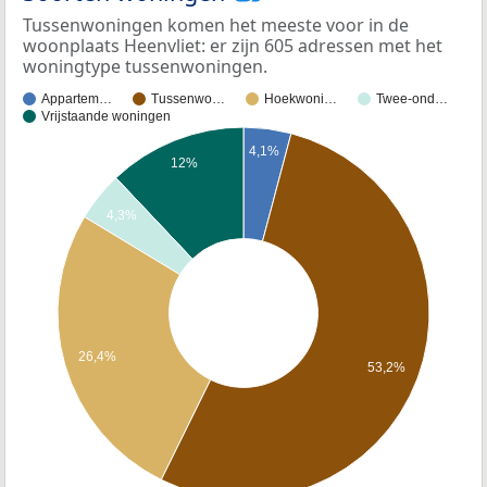
Tussenwoningen komen het meeste voor in de
woonplaats Heenvliet: er zijn 605 adressen met het
woningtype tussenwoningen.
Appartem…
Tussenwo…
Hoekwoni…
Twee-ond…
Vrijstaande woningen
4,1%
12%
4,3%
26,4%
53,2%