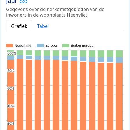
jaar
Gegevens over de herkomstgebieden van de
inwoners in de woonplaats Heenvliet.
Grafiek
Tabel
Nederland
Europa
Buiten Europa
100%
100%
80%
80%
60%
60%
40%
40%
20%
20%