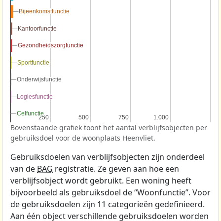
Bijeenkomstfunctie
Bijeenkomstfunctie
Kantoorfunctie
Kantoorfunctie
Gezondheidszorgfunctie
Gezondheidszorgfunctie
Sportfunctie
Sportfunctie
Onderwijsfunctie
Onderwijsfunctie
Logiesfunctie
Logiesfunctie
Celfunctie
Celfunctie
250
250
500
500
750
750
1.000
1.000
Bovenstaande grafiek toont het aantal verblijfsobjecten per
gebruiksdoel voor de woonplaats Heenvliet.
Gebruiksdoelen van verblijfsobjecten zijn onderdeel
van de
BAG
registratie. Ze geven aan hoe een
verblijfsobject wordt gebruikt. Een woning heeft
bijvoorbeeld als gebruiksdoel de “Woonfunctie”. Voor
de gebruiksdoelen zijn 11 categorieën gedefinieerd.
Aan één object verschillende gebruiksdoelen worden