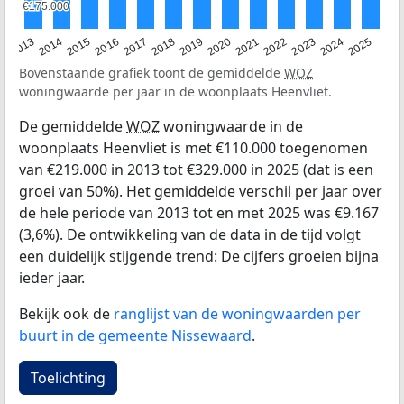
€175.000
€175.000
2015
2021
2014
2020
2013
2019
2025
2018
2024
2017
2023
2016
2022
Bovenstaande grafiek toont de gemiddelde
WOZ
woningwaarde per jaar in de woonplaats Heenvliet.
De gemiddelde
WOZ
woningwaarde in de
woonplaats Heenvliet is met €110.000 toegenomen
van €219.000 in 2013 tot €329.000 in 2025 (dat is een
groei van 50%). Het gemiddelde verschil per jaar over
de hele periode van 2013 tot en met 2025 was €9.167
(3,6%). De ontwikkeling van de data in de tijd volgt
een duidelijk stijgende trend: De cijfers groeien bijna
ieder jaar.
Bekijk ook de
ranglijst van de woningwaarden per
buurt in de gemeente Nissewaard
.
Toelichting