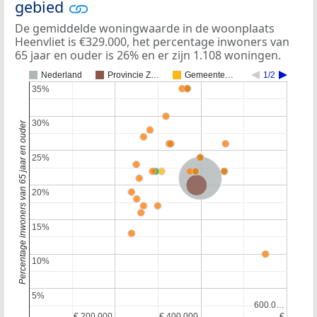
gebied
De gemiddelde woningwaarde in de woonplaats
Heenvliet is €329.000, het percentage inwoners van
65 jaar en ouder is 26% en er zijn 1.108 woningen.
Nederland
Provincie Z…
Gemeente…
1/2
35%
35%
30%
30%
Percentage inwoners van 65 jaar en ouder
25%
25%
Nederland
Provincie Zuid-Holland
20%
20%
15%
15%
10%
10%
5%
5%
600.0…
600.0…
€ 200.000
€ 200.000
€ 400.000
€ 400.000
€
€