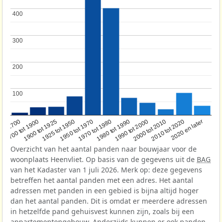
400
400
300
300
200
200
100
100
1950 tot 1970
1990 tot 2000
1900 tot 1925
2020 en later
1970 tot 1980
oor 1700
2000 tot 2010
1925 tot 1950
1980 tot 1990
1700 tot 1900
2010 tot 2020
Overzicht van het aantal panden naar bouwjaar voor de
woonplaats Heenvliet. Op basis van de gegevens uit de
BAG
van het Kadaster van 1 juli 2026. Merk op: deze gegevens
betreffen het aantal panden met een adres. Het aantal
adressen met panden in een gebied is bijna altijd hoger
dan het aantal panden. Dit is omdat er meerdere adressen
in hetzelfde pand gehuisvest kunnen zijn, zoals bij een
appartementengebouw. Anderzijds kunnen er ook panden