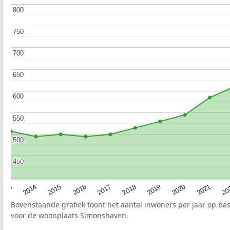
800
800
750
750
700
700
650
650
600
600
550
550
500
500
450
450
2017
20
2014
2019
2016
2021
2013
2018
2015
2020
Bovenstaande grafiek toont het aantal inwoners per jaar op ba
voor de woonplaats Simonshaven.