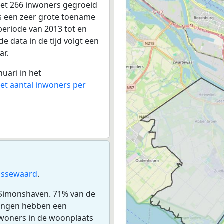
met 266 inwoners gegroeid
is een zeer grote toename
periode van 2013 tot en
 data in de tijd volgt een
ar.
nuari in het
het aantal inwoners per
issewaard
.
 Simonshaven. 71% van de
ningen hebben een
woners in de woonplaats