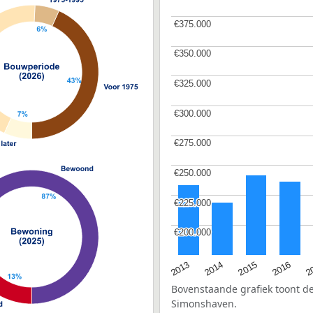
€375.000
€375.000
€350.000
€350.000
€325.000
€325.000
€300.000
€300.000
€275.000
€275.000
€250.000
€250.000
€225.000
€225.000
€200.000
€200.000
2015
2
2014
2016
2013
Bovenstaande grafiek toont 
Simonshaven.