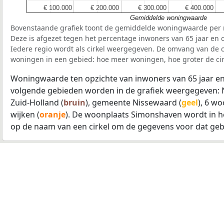
€ 100.000
€ 100.000
€ 200.000
€ 200.000
€ 300.000
€ 300.000
€ 400.000
€ 400.000
Gemiddelde woningwaarde
Bovenstaande grafiek toont de gemiddelde woningwaarde per r
Deze is afgezet tegen het percentage inwoners van 65 jaar en o
Iedere regio wordt als cirkel weergegeven. De omvang van de ci
woningen in een gebied: hoe meer woningen, hoe groter de cir
Woningwaarde ten opzichte van inwoners van 65 jaar en
volgende gebieden worden in de grafiek weergegeven: 
Zuid-Holland (
bruin
), gemeente Nissewaard (
geel
), 6 w
wijken (
oranje
). De woonplaats Simonshaven wordt in 
op de naam van een cirkel om de gegevens voor dat geb