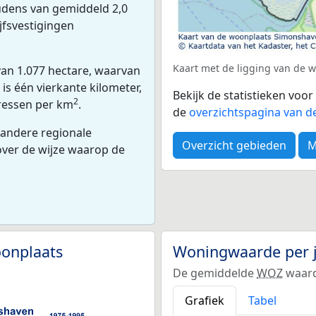
dens van gemiddeld 2,0
jfsvestigingen
Kaart met de ligging van de
an 1.077 hectare, waarvan
is één vierkante kilometer,
Bekijk de statistieken voo
2
dressen per km
.
de
overzichtspagina van d
 andere regionale
Overzicht gebieden
M
 over de wijze waarop de
onplaats
Woningwaarde per 
De gemiddelde
WOZ
waard
Grafiek
Tabel