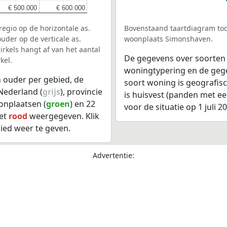
€ 500.000
€ 500.000
€ 600.000
€ 600.000
egio op de horizontale as.
Bovenstaand taartdiagram too
uder op de verticale as.
woonplaats Simonshaven.
rkels hangt af van het aantal
De gegevens over soorten
kel.
woningtypering en de gegev
 ouder per gebied, de
soort woning is geografis
Nederland (
grijs
), provincie
is huisvest (panden met e
oonplaatsen (
groen
) en 22
voor de situatie op 1 juli 2
het
rood
weergegeven. Klik
ied weer te geven.
Advertentie: