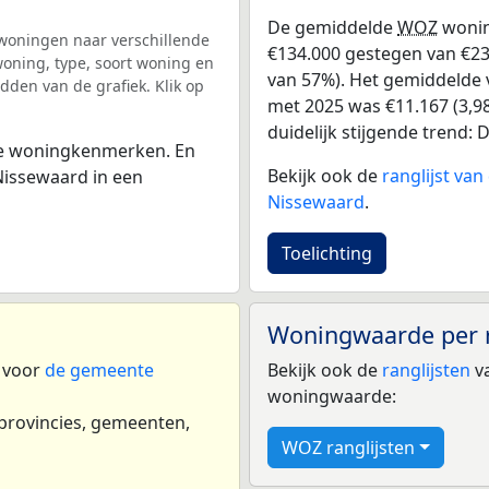
De gemiddelde
WOZ
wonin
woningen naar verschillende
€134.000 gestegen van €234
ning, type, soort woning en
van 57%). Het gemiddelde v
dden van de grafiek. Klik op
met 2025 was €11.167 (3,98
duidelijk stijgende trend: De
 de woningkenmerken. En
Bekijk ook de
ranglijst va
issewaard in een
Nissewaard
.
Toelichting
Woningwaarde per 
n voor
de gemeente
Bekijk ook de
ranglijsten
va
woningwaarde:
 provincies, gemeenten,
WOZ ranglijsten