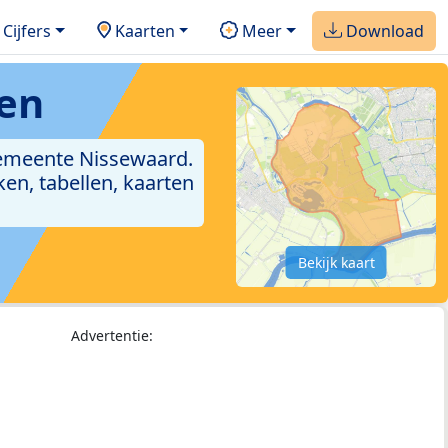
Cijfers
Kaarten
Meer
Download
en
gemeente Nissewaard.
en, tabellen, kaarten
Bekijk kaart
Advertentie: