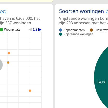
Soorten woningen
aven is €368.000, het
Vrijstaande woningen kom
zijn 357 woningen.
zijn 203 adressen met het
Woonplaats
1/2
Appartementen
Tussenwo
Vrijstaande woningen
nd
Holland
54,1%