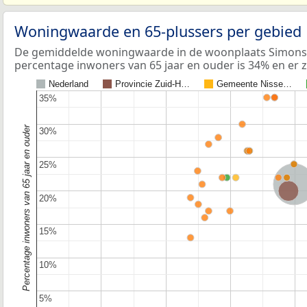
Woningwaarde en 65-plussers per gebied
De gemiddelde woningwaarde in de woonplaats Simonsh
percentage inwoners van 65 jaar en ouder is 34% en er 
Nederland
Provincie Zuid-H…
Gemeente Nisse…
35%
35%
Percentage inwoners van 65 jaar en ouder
30%
30%
25%
25%
Nederla
Provincie Zuid-
20%
20%
15%
15%
10%
10%
5%
5%