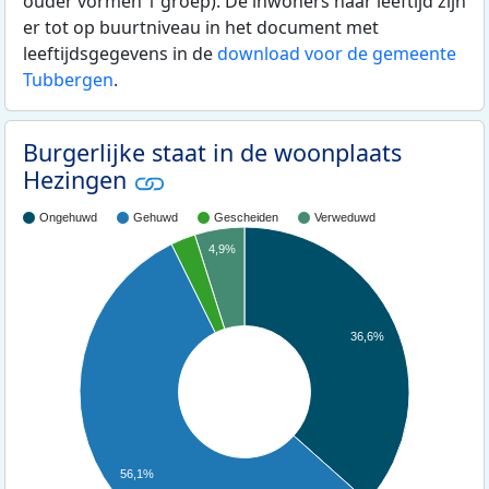
ouder vormen 1 groep). De inwoners naar leeftijd zijn
er tot op buurtniveau in het document met
leeftijdsgegevens in de
download voor de gemeente
Tubbergen
.
Burgerlijke staat in de woonplaats
Hezingen
Ongehuwd
Gehuwd
Gescheiden
Verweduwd
4,9%
36,6%
56,1%