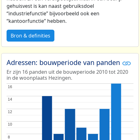
gehuisvest is kan naast gebruiksdoel
“industriefunctie” bijvoorbeeld ook een
“kantoorfunctie” hebben.
Bron & definities
Adressen: bouwperiode van panden
Er zijn 16 panden uit de bouwperiode 2010 tot 2020
in de woonplaats Hezingen.
16
16
14
14
12
12
10
10
8
8