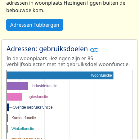
adressen in woonplaats Hezingen liggen buiten de
bebouwde kom.
Adressen Tubbergen
Adressen: gebruiksdoelen
In de woonplaats Hezingen zijn er 85
verblijfsobjecten met het gebruiksdoel woonfunctie.
Woonfunctie
Industriefunctie
Industriefunctie
Logiesfunctie
Logiesfunctie
Overige gebruiksfunctie
Overige gebruiksfunctie
Kantoorfunctie
Kantoorfunctie
Winkelfunctie
Winkelfunctie