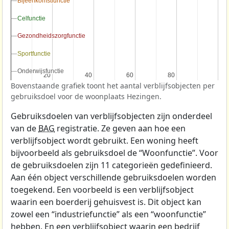
Bijeenkomstfunctie
Bijeenkomstfunctie
Celfunctie
Celfunctie
Gezondheidszorgfunctie
Gezondheidszorgfunctie
Sportfunctie
Sportfunctie
Onderwijsfunctie
Onderwijsfunctie
20
20
40
40
60
60
80
80
Bovenstaande grafiek toont het aantal verblijfsobjecten per
gebruiksdoel voor de woonplaats Hezingen.
Gebruiksdoelen van verblijfsobjecten zijn onderdeel
van de
BAG
registratie. Ze geven aan hoe een
verblijfsobject wordt gebruikt. Een woning heeft
bijvoorbeeld als gebruiksdoel de “Woonfunctie”. Voor
de gebruiksdoelen zijn 11 categorieën gedefinieerd.
Aan één object verschillende gebruiksdoelen worden
toegekend. Een voorbeeld is een verblijfsobject
waarin een boerderij gehuisvest is. Dit object kan
zowel een “industriefunctie” als een “woonfunctie”
hebben. En een verblijfsobject waarin een bedrijf