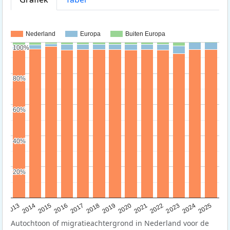
Nederland
Europa
Buiten Europa
100%
100%
80%
80%
60%
60%
40%
40%
20%
20%
2015
2014
2021
2013
2020
2019
2018
2025
2017
2024
2023
2016
2022
Autochtoon of migratieachtergrond in Nederland voor de