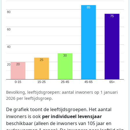
85
80
80
75
60
60
40
40
30
25
20
20
20
0-15
15-25
25-45
45-65
65+
Bevolking, leeftijdsgroepen: aantal inwoners op 1 januari
2026 per leeftijdsgroep.
De grafiek toont de leeftijdsgroepen. Het aantal
inwoners is ook
per individueel levensjaar
beschikbaar (alleen de inwoners van 105 jaar en