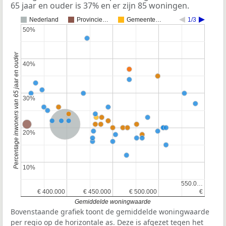
65 jaar en ouder is 37% en er zijn 85 woningen.
Nederland
Provincie…
Gemeente…
1/3
50%
50%
Percentage inwoners van 65 jaar en ouder
40%
40%
30%
30%
Nederland
20%
20%
10%
10%
550.0…
550.0…
€ 400.000
€ 400.000
€ 450.000
€ 450.000
€ 500.000
€ 500.000
€
€
Gemiddelde woningwaarde
Bovenstaande grafiek toont de gemiddelde woningwaarde
per regio op de horizontale as. Deze is afgezet tegen het