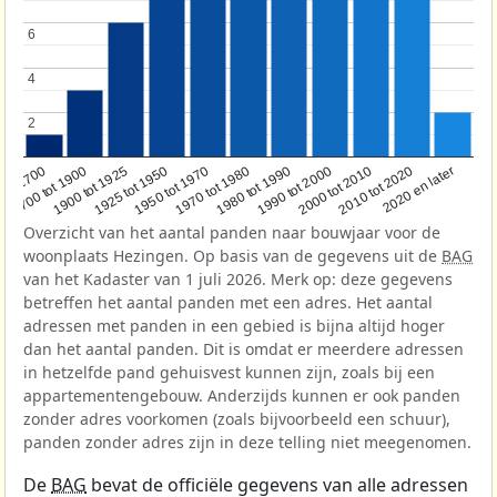
6
6
4
4
2
2
1950 tot 1970
1990 tot 2000
1900 tot 1925
2020 en later
1970 tot 1980
oor 1700
2000 tot 2010
1925 tot 1950
1980 tot 1990
1700 tot 1900
2010 tot 2020
Overzicht van het aantal panden naar bouwjaar voor de
woonplaats Hezingen. Op basis van de gegevens uit de
BAG
van het Kadaster van 1 juli 2026. Merk op: deze gegevens
betreffen het aantal panden met een adres. Het aantal
adressen met panden in een gebied is bijna altijd hoger
dan het aantal panden. Dit is omdat er meerdere adressen
in hetzelfde pand gehuisvest kunnen zijn, zoals bij een
appartementengebouw. Anderzijds kunnen er ook panden
zonder adres voorkomen (zoals bijvoorbeeld een schuur),
panden zonder adres zijn in deze telling niet meegenomen.
De
BAG
bevat de officiële gegevens van alle adressen