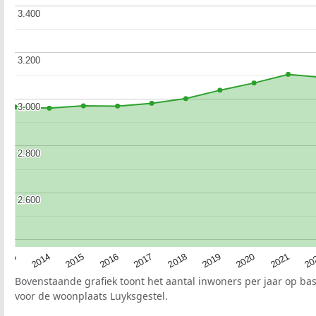
3.400
3.400
3.200
3.200
3.000
3.000
2.800
2.800
2.600
2.600
2017
20
2014
2019
2016
2021
2013
2018
2015
2020
Bovenstaande grafiek toont het aantal inwoners per jaar op ba
voor de woonplaats Luyksgestel.