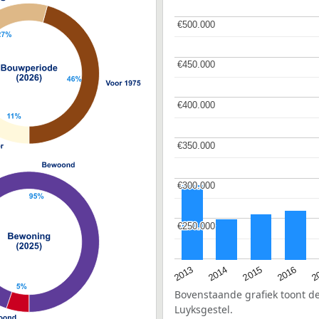
€500.000
€500.000
€450.000
€450.000
€400.000
€400.000
€350.000
€350.000
€300.000
€300.000
€250.000
€250.000
2015
2
2014
2016
2013
Bovenstaande grafiek toont 
Luyksgestel.