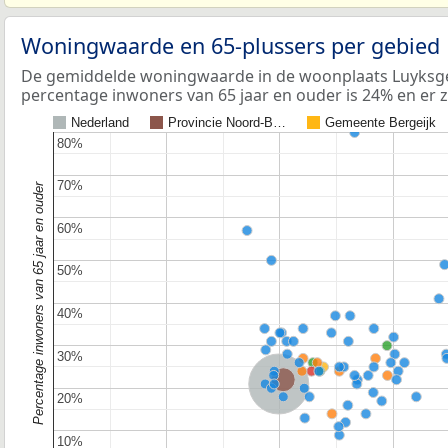
Woningwaarde en 65-plussers per gebied
De gemiddelde woningwaarde in de woonplaats Luyksgest
percentage inwoners van 65 jaar en ouder is 24% en er z
Nederland
Provincie Noord-B…
Gemeente Bergeijk
80%
80%
70%
70%
Percentage inwoners van 65 jaar en ouder
60%
60%
50%
50%
40%
40%
30%
30%
Provincie Noord-Brabant
Nederland
20%
20%
10%
10%