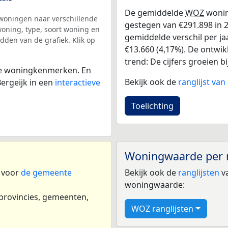
De gemiddelde
WOZ
wonin
woningen naar verschillende
gestegen van €291.898 in 2
ning, type, soort woning en
gemiddelde verschil per ja
dden van de grafiek. Klik op
€13.660 (4,17%). De ontwikk
trend: De cijfers groeien bi
 de woningkenmerken. En
Bekijk ook de
ranglijst va
ergeijk in een
interactieve
Toelichting
Woningwaarde per 
n voor
de gemeente
Bekijk ook de
ranglijsten
va
woningwaarde:
 provincies, gemeenten,
WOZ ranglijsten