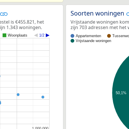
Soorten woningen
el is €455.821, het
Vrijstaande woningen kome
ijn 1.343 woningen.
zijn 703 adressen met het
Woonplaats
1/2
Appartementen
Tussenwo
Vrijstaande woningen
50,1%
1.000.000
1.000.000