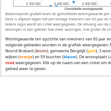
€ 200.000
€ 200.000
€ 400.000
€ 400.000
€ 600.000
€ 600.000
Gemiddelde woningwaarde
Bovenstaande grafiek toont de gemiddelde woningwaarde per r
Deze is afgezet tegen het percentage inwoners van 65 jaar en o
Iedere regio wordt als cirkel weergegeven. De omvang van de ci
woningen in een gebied: hoe meer woningen, hoe groter de cir
Woningwaarde ten opzichte van inwoners van 65 jaar en
volgende gebieden worden in de grafiek weergegeven: 
Noord-Brabant (
bruin
), gemeente Bergeijk (
geel
), 3 woo
wijken (
oranje
) en 59 buurten (
blauw
). De woonplaats L
rood
weergegeven. Klik op de naam van een cirkel om d
gebied weer te geven.