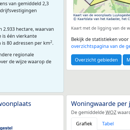
dens van gemiddeld 2,3
drijfsvestigingen
Kaart met de ligging van de 
n 2.933 hectare, waarvan
 is één vierkante
Bekijk de statistieken voo
2
n is 80 adressen per km
.
overzichtspagina van de ge
andere regionale
Overzicht gebieden
M
 over de wijze waarop de
woonplaats
Woningwaarde per 
De gemiddelde
WOZ
waard
Grafiek
Tabel