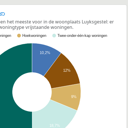
n het meeste voor in de woonplaats Luyksgestel: er
 woningtype vrijstaande woningen.
ningen
Hoekwoningen
Twee-onder-één-kap woningen
10,2%
12%
9%
18,7%