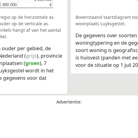
€ 800.000
€ 800.000
€
€
egio op de horizontale as.
Bovenstaand taartdiagram too
uder op de verticale as.
woonplaats Luyksgestel.
rkels hangt af van het aantal
De gegevens over soorten
kel.
woningtypering en de gegev
 ouder per gebied, de
soort woning is geografis
Nederland (
grijs
), provincie
is huisvest (panden met e
nplaatsen (
groen
), 7
voor de situatie op 1 juli 2
uyksgestel wordt in het
e gegevens voor dat
Advertentie: