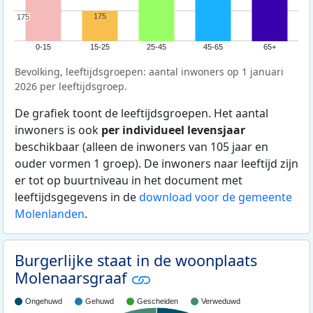
175
175
175
0-15
15-25
25-45
45-65
65+
Bevolking, leeftijdsgroepen: aantal inwoners op 1 januari
2026 per leeftijdsgroep.
De grafiek toont de leeftijdsgroepen. Het aantal
inwoners is ook
per individueel levensjaar
beschikbaar (alleen de inwoners van 105 jaar en
ouder vormen 1 groep). De inwoners naar leeftijd zijn
er tot op buurtniveau in het document met
leeftijdsgegevens in de
download voor de gemeente
Molenlanden
.
Burgerlijke staat in de woonplaats
Molenaarsgraaf
Ongehuwd
Gehuwd
Gescheiden
Verweduwd