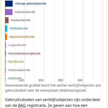
Overige gebruiksfunctie
Overige gebruiksfunctie
Industriefunctie
Industriefunctie
Kantoorfunctie
Kantoorfunctie
Winkelfunctie
Winkelfunctie
Bijeenkomstfunctie
Bijeenkomstfunctie
Logiesfunctie
Logiesfunctie
Gezondheidszorgfunctie
Gezondheidszorgfunctie
Sportfunctie
Sportfunctie
Onderwijsfunctie
Onderwijsfunctie
Celfunctie
Celfunctie
100
100
200
200
300
300
400
400
Bovenstaande grafiek toont het aantal verblijfsobjecten per
gebruiksdoel voor de woonplaats Molenaarsgraaf.
Gebruiksdoelen van verblijfsobjecten zijn onderdeel
van de
BAG
registratie. Ze geven aan hoe een