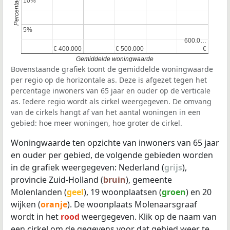
10%
10%
5%
5%
600.0…
600.0…
€ 400.000
€ 400.000
€ 500.000
€ 500.000
€
€
Gemiddelde woningwaarde
Bovenstaande grafiek toont de gemiddelde woningwaarde
per regio op de horizontale as. Deze is afgezet tegen het
percentage inwoners van 65 jaar en ouder op de verticale
as. Iedere regio wordt als cirkel weergegeven. De omvang
van de cirkels hangt af van het aantal woningen in een
gebied: hoe meer woningen, hoe groter de cirkel.
Woningwaarde ten opzichte van inwoners van 65 jaar
en ouder per gebied, de volgende gebieden worden
in de grafiek weergegeven: Nederland (
grijs
),
provincie Zuid-Holland (
bruin
), gemeente
Molenlanden (
geel
), 19 woonplaatsen (
groen
) en 20
wijken (
oranje
). De woonplaats Molenaarsgraaf
wordt in het
rood
weergegeven. Klik op de naam van
een cirkel om de gegevens voor dat gebied weer te