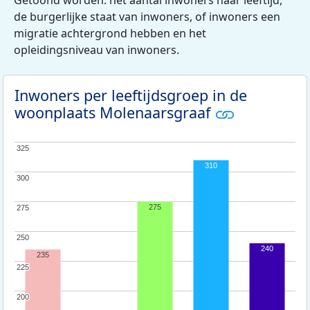
de burgerlijke staat van inwoners, of inwoners een
migratie achtergrond hebben en het
opleidingsniveau van inwoners.
Inwoners per leeftijdsgroep in de
woonplaats Molenaarsgraaf
325
325
310
300
300
275
275
275
250
250
240
235
225
225
200
200