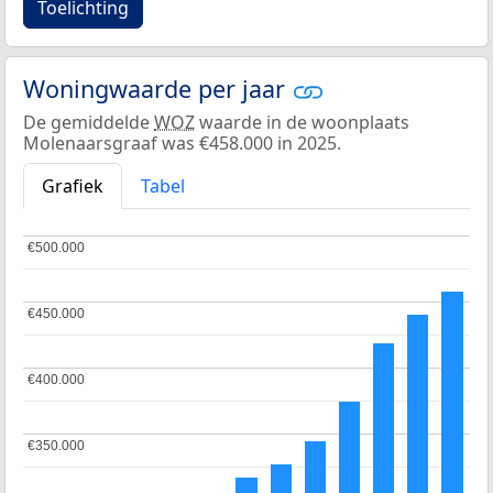
Toelichting
Woningwaarde per jaar
De gemiddelde
WOZ
waarde in de woonplaats
Molenaarsgraaf was €458.000 in 2025.
Grafiek
Tabel
€500.000
€500.000
€450.000
€450.000
€400.000
€400.000
€350.000
€350.000