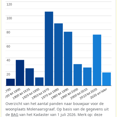
120
120
100
100
80
80
60
60
40
40
20
20
1950 tot 1970
1990 tot 2000
1900 tot 1925
2020 en later
1970 tot 1980
oor 1700
2000 tot 2010
1925 tot 1950
1980 tot 1990
1700 tot 1900
2010 tot 2020
Overzicht van het aantal panden naar bouwjaar voor de
woonplaats Molenaarsgraaf. Op basis van de gegevens uit
de
BAG
van het Kadaster van 1 juli 2026. Merk op: deze