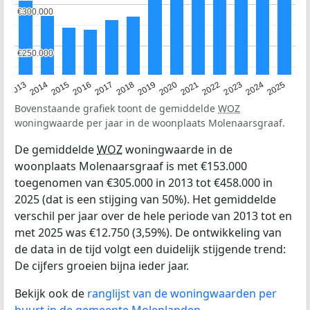
€300.000
€300.000
€250.000
€250.000
2015
2021
2014
2020
2013
2019
2025
2018
2024
2017
2023
2016
2022
Bovenstaande grafiek toont de gemiddelde
WOZ
woningwaarde per jaar in de woonplaats Molenaarsgraaf.
De gemiddelde
WOZ
woningwaarde in de
woonplaats Molenaarsgraaf is met €153.000
toegenomen van €305.000 in 2013 tot €458.000 in
2025 (dat is een stijging van 50%). Het gemiddelde
verschil per jaar over de hele periode van 2013 tot en
met 2025 was €12.750 (3,59%). De ontwikkeling van
de data in de tijd volgt een duidelijk stijgende trend:
De cijfers groeien bijna ieder jaar.
Bekijk ook de
ranglijst van de woningwaarden per