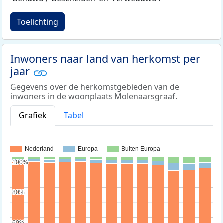
Toelichting
Inwoners naar land van herkomst per
jaar
Gegevens over de herkomstgebieden van de
inwoners in de woonplaats Molenaarsgraaf.
Grafiek
Tabel
Nederland
Europa
Buiten Europa
100%
100%
80%
80%
60%
60%