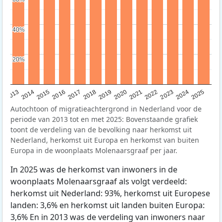
40%
40%
20%
20%
2015
2014
2021
2013
2020
2019
2018
2025
2017
2024
2023
2016
2022
Autochtoon of migratieachtergrond in Nederland voor de
periode van 2013 tot en met 2025: Bovenstaande grafiek
toont de verdeling van de bevolking naar herkomst uit
Nederland, herkomst uit Europa en herkomst van buiten
Europa in de woonplaats Molenaarsgraaf per jaar.
In 2025 was de herkomst van inwoners in de
woonplaats Molenaarsgraaf als volgt verdeeld:
herkomst uit Nederland: 93%, herkomst uit Europese
landen: 3,6% en herkomst uit landen buiten Europa:
3,6% En in 2013 was de verdeling van inwoners naar