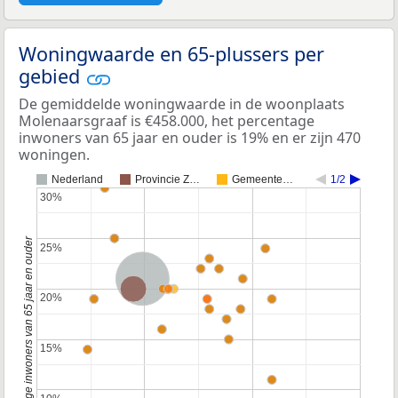
Woningwaarde en 65-plussers per
gebied
De gemiddelde woningwaarde in de woonplaats
Molenaarsgraaf is €458.000, het percentage
inwoners van 65 jaar en ouder is 19% en er zijn 470
woningen.
Nederland
Provincie Z…
Gemeente…
1/2
30%
30%
Percentage inwoners van 65 jaar en ouder
25%
25%
Nederland
Provincie Zuid-Holland
20%
20%
15%
15%