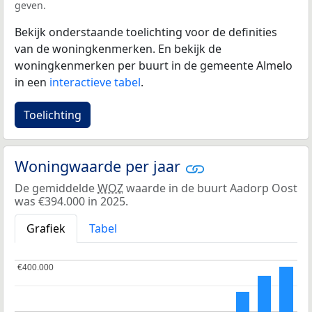
geven.
Bekijk onderstaande toelichting voor de definities
van de woningkenmerken. En bekijk de
woningkenmerken per buurt in de gemeente Almelo
in een
interactieve tabel
.
Toelichting
Woningwaarde per jaar
De gemiddelde
WOZ
waarde in de buurt Aadorp Oost
was €394.000 in 2025.
Grafiek
Tabel
€400.000
€400.000