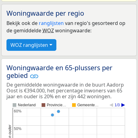
Woningwaarde per regio
Bekijk ook de
ranglijsten
van regio's gesorteerd op
de gemiddelde
WOZ
woningwaarde:
WOZ ranglijsten
Woningwaarde en 65-plussers per
gebied
De gemiddelde woningwaarde in de buurt Aadorp
Oost is €394.000, het percentage inwoners van 65
jaar en ouder is 20% en er zijn 442 woningen.
Nederland
Provincie…
Gemeente…
1/3
60%
60%
50%
50%