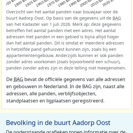
1950 tot 1970
1990 tot 2000
1900 tot 1925
2020 en later
1970 tot 1980
2000 tot 2010
1925 tot 1950
1980 tot 1990
1700 tot 1900
2010 tot 2020
Overzicht van het aantal panden naar bouwjaar voor de
buurt Aadorp Oost. Op basis van de gegevens uit de
BAG
van het Kadaster van 1 juli 2026. Merk op: deze gegevens
betreffen het aantal panden met een adres. Het aantal
adressen met panden in een gebied is bijna altijd hoger
dan het aantal panden. Dit is omdat er meerdere adressen
in hetzelfde pand gehuisvest kunnen zijn, zoals bij een
appartementengebouw. Anderzijds kunnen er ook panden
zonder adres voorkomen (zoals bijvoorbeeld een schuur),
panden zonder adres zijn in deze telling niet meegenomen.
De
BAG
bevat de officiële gegevens van alle adressen
en gebouwen in Nederland. In de BAG zijn, naast alle
adressen, alle panden, verblijfsobjecten,
standplaatsen en ligplaatsen geregistreerd.
Bevolking in de buurt Aadorp Oost
De onderstaande grafieken tonen informatie over de