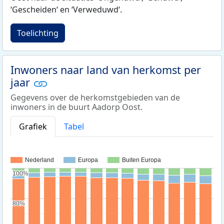
‘Gescheiden‘ en ‘Verweduwd‘.
Toelichting
Inwoners naar land van herkomst per
jaar
Gegevens over de herkomstgebieden van de
inwoners in de buurt Aadorp Oost.
Grafiek
Tabel
Nederland
Europa
Buiten Europa
100%
100%
80%
80%