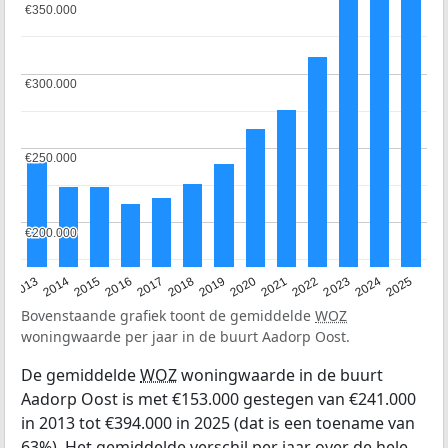
€350.000
€350.000
€300.000
€300.000
€250.000
€250.000
€200.000
€200.000
2015
2021
2014
2020
2013
2019
2025
2018
2024
2017
2023
2016
2022
Bovenstaande grafiek toont de gemiddelde
WOZ
woningwaarde per jaar in de buurt Aadorp Oost.
De gemiddelde
WOZ
woningwaarde in de buurt
Aadorp Oost is met €153.000 gestegen van €241.000
in 2013 tot €394.000 in 2025 (dat is een toename van
63%). Het gemiddelde verschil per jaar over de hele