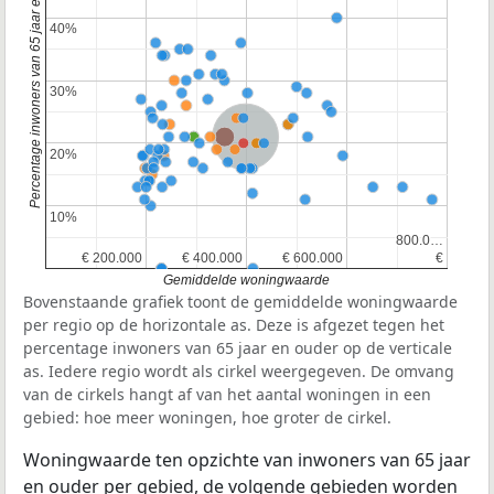
Percentage inwoners van 65 jaar en ouder
40%
40%
30%
30%
Nederland
20%
20%
10%
10%
800.0…
800.0…
€ 200.000
€ 200.000
€ 400.000
€ 400.000
€ 600.000
€ 600.000
€
€
Gemiddelde woningwaarde
Bovenstaande grafiek toont de gemiddelde woningwaarde
per regio op de horizontale as. Deze is afgezet tegen het
percentage inwoners van 65 jaar en ouder op de verticale
as. Iedere regio wordt als cirkel weergegeven. De omvang
van de cirkels hangt af van het aantal woningen in een
gebied: hoe meer woningen, hoe groter de cirkel.
Woningwaarde ten opzichte van inwoners van 65 jaar
en ouder per gebied, de volgende gebieden worden