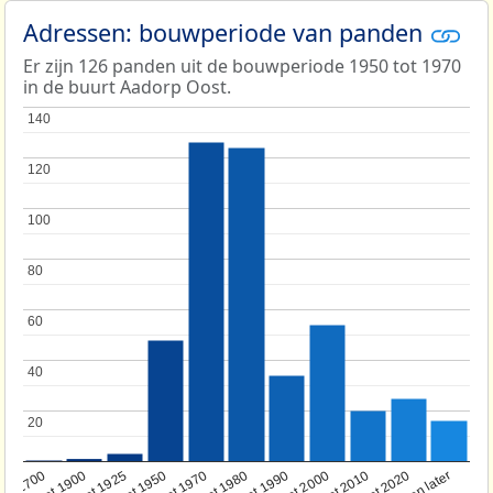
Adressen: bouwperiode van panden
Er zijn 126 panden uit de bouwperiode 1950 tot 1970
in de buurt Aadorp Oost.
140
140
120
120
100
100
80
80
60
60
40
40
20
20
oor 1700