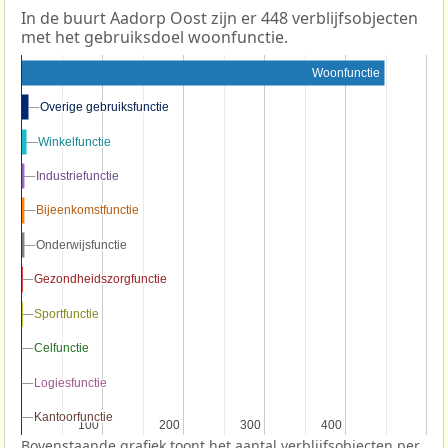
In de buurt Aadorp Oost zijn er 448 verblijfsobjecten
met het gebruiksdoel woonfunctie.
Woonfunctie
Overige gebruiksfunctie
Overige gebruiksfunctie
Winkelfunctie
Winkelfunctie
Industriefunctie
Industriefunctie
Bijeenkomstfunctie
Bijeenkomstfunctie
Onderwijsfunctie
Onderwijsfunctie
Gezondheidszorgfunctie
Gezondheidszorgfunctie
Sportfunctie
Sportfunctie
Celfunctie
Celfunctie
Logiesfunctie
Logiesfunctie
Kantoorfunctie
Kantoorfunctie
100
100
200
200
300
300
400
400
Bovenstaande grafiek toont het aantal verblijfsobjecten per