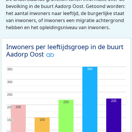
bevolking in de buurt Aadorp Oost. Getoond worden:
het aantal inwoners naar leeftijd, de burgerlijke staat
van inwoners, of inwoners een migratie achtergrond
hebben en het opleidingsniveau van inwoners.
Inwoners per leeftijdsgroep in de buurt
Aadorp Oost
350
350
350
300
300
250
250
225
220
200
200
200
150
150
150