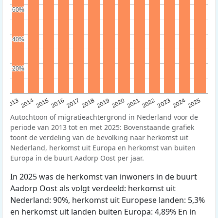
60%
60%
40%
40%
20%
20%
2015
2014
2021
2013
2020
2019
2018
2025
2017
2024
2023
2016
2022
Autochtoon of migratieachtergrond in Nederland voor de
periode van 2013 tot en met 2025: Bovenstaande grafiek
toont de verdeling van de bevolking naar herkomst uit
Nederland, herkomst uit Europa en herkomst van buiten
Europa in de buurt Aadorp Oost per jaar.
In 2025 was de herkomst van inwoners in de buurt
Aadorp Oost als volgt verdeeld: herkomst uit
Nederland: 90%, herkomst uit Europese landen: 5,3%
en herkomst uit landen buiten Europa: 4,89% En in