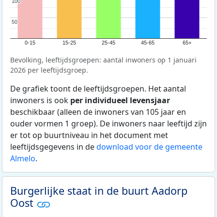
100
100
50
50
0-15
15-25
25-45
45-65
65+
Bevolking, leeftijdsgroepen: aantal inwoners op 1 januari
2026 per leeftijdsgroep.
De grafiek toont de leeftijdsgroepen. Het aantal
inwoners is ook
per individueel levensjaar
beschikbaar (alleen de inwoners van 105 jaar en
ouder vormen 1 groep). De inwoners naar leeftijd zijn
er tot op buurtniveau in het document met
leeftijdsgegevens in de
download voor de gemeente
Almelo
.
Burgerlijke staat in de buurt Aadorp
Oost