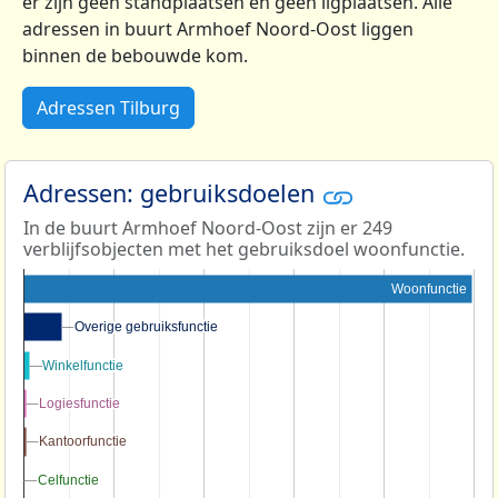
er zijn geen standplaatsen en geen ligplaatsen. Alle
adressen in buurt Armhoef Noord-Oost liggen
binnen de bebouwde kom.
Adressen Tilburg
Adressen: gebruiksdoelen
In de buurt Armhoef Noord-Oost zijn er 249
verblijfsobjecten met het gebruiksdoel woonfunctie.
Woonfunctie
Overige gebruiksfunctie
Overige gebruiksfunctie
Winkelfunctie
Winkelfunctie
Logiesfunctie
Logiesfunctie
Kantoorfunctie
Kantoorfunctie
Celfunctie
Celfunctie