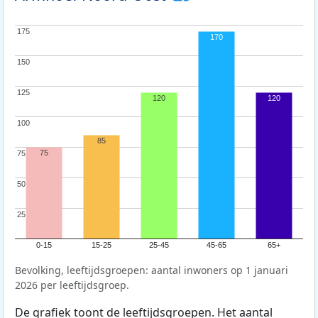
175
175
170
150
150
125
125
120
120
100
100
85
75
75
75
50
50
25
25
0-15
15-25
25-45
45-65
65+
Bevolking, leeftijdsgroepen: aantal inwoners op 1 januari
2026 per leeftijdsgroep.
De grafiek toont de leeftijdsgroepen. Het aantal