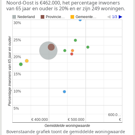
Noord-Oost is €462.000, het percentage inwoners
van 65 jaar en ouder is 20% en er zijn 249 woningen.
Nederland
Provincie…
Gemeente…
1/3
30%
30%
Percentage inwoners van 65 jaar en ouder
25%
25%
Provincie Noord-Brabant
Nederland
20%
20%
15%
15%
10%
10%
5%
5%
600.0…
600.0…
€ 400.000
€ 400.000
€ 500.000
€ 500.000
€
€
Gemiddelde woningwaarde
Bovenstaande grafiek toont de gemiddelde woningwaarde