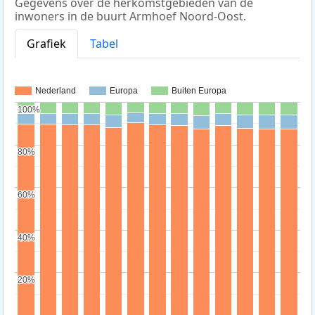
Gegevens over de herkomstgebieden van de
inwoners in de buurt Armhoef Noord-Oost.
Grafiek
Tabel
Nederland
Europa
Buiten Europa
100%
100%
80%
80%
60%
60%
40%
40%
20%
20%