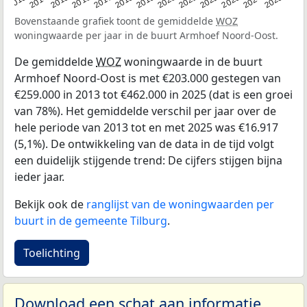
2015
2021
2014
2020
2013
2019
2025
2018
2024
2017
2023
2016
2022
Bovenstaande grafiek toont de gemiddelde
WOZ
woningwaarde per jaar in de buurt Armhoef Noord-Oost.
De gemiddelde
WOZ
woningwaarde in de buurt
Armhoef Noord-Oost is met €203.000 gestegen van
€259.000 in 2013 tot €462.000 in 2025 (dat is een groei
van 78%). Het gemiddelde verschil per jaar over de
hele periode van 2013 tot en met 2025 was €16.917
(5,1%). De ontwikkeling van de data in de tijd volgt
een duidelijk stijgende trend: De cijfers stijgen bijna
ieder jaar.
Bekijk ook de
ranglijst van de woningwaarden per
buurt in de gemeente Tilburg
.
Toelichting
Download een schat aan informatie