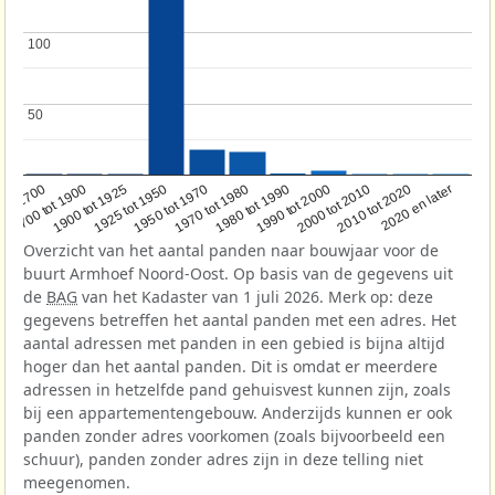
100
100
50
50
1950 tot 1970
1990 tot 2000
1900 tot 1925
2020 en later
1970 tot 1980
oor 1700
2000 tot 2010
1925 tot 1950
1980 tot 1990
1700 tot 1900
2010 tot 2020
Overzicht van het aantal panden naar bouwjaar voor de
buurt Armhoef Noord-Oost. Op basis van de gegevens uit
de
BAG
van het Kadaster van 1 juli 2026. Merk op: deze
gegevens betreffen het aantal panden met een adres. Het
aantal adressen met panden in een gebied is bijna altijd
hoger dan het aantal panden. Dit is omdat er meerdere
adressen in hetzelfde pand gehuisvest kunnen zijn, zoals
bij een appartementengebouw. Anderzijds kunnen er ook
panden zonder adres voorkomen (zoals bijvoorbeeld een
schuur), panden zonder adres zijn in deze telling niet
meegenomen.