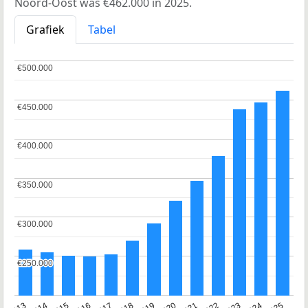
Noord-Oost was €462.000 in 2025.
Grafiek
Tabel
€500.000
€500.000
€450.000
€450.000
€400.000
€400.000
€350.000
€350.000
€300.000
€300.000
€250.000
€250.000