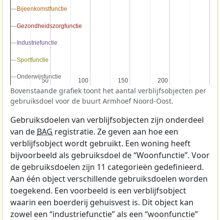
Bijeenkomstfunctie
Bijeenkomstfunctie
Gezondheidszorgfunctie
Gezondheidszorgfunctie
Industriefunctie
Industriefunctie
Sportfunctie
Sportfunctie
Onderwijsfunctie
Onderwijsfunctie
50
50
100
100
150
150
200
200
Bovenstaande grafiek toont het aantal verblijfsobjecten per
gebruiksdoel voor de buurt Armhoef Noord-Oost.
Gebruiksdoelen van verblijfsobjecten zijn onderdeel
van de
BAG
registratie. Ze geven aan hoe een
verblijfsobject wordt gebruikt. Een woning heeft
bijvoorbeeld als gebruiksdoel de “Woonfunctie”. Voor
de gebruiksdoelen zijn 11 categorieën gedefinieerd.
Aan één object verschillende gebruiksdoelen worden
toegekend. Een voorbeeld is een verblijfsobject
waarin een boerderij gehuisvest is. Dit object kan
zowel een “industriefunctie” als een “woonfunctie”