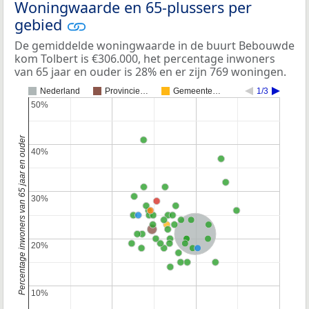
Woningwaarde en 65-plussers per
gebied
De gemiddelde woningwaarde in de buurt Bebouwde
kom Tolbert is €306.000, het percentage inwoners
van 65 jaar en ouder is 28% en er zijn 769 woningen.
Nederland
Provincie…
Gemeente…
1/3
50%
50%
Percentage inwoners van 65 jaar en ouder
40%
40%
30%
30%
Nederland
20%
20%
10%
10%