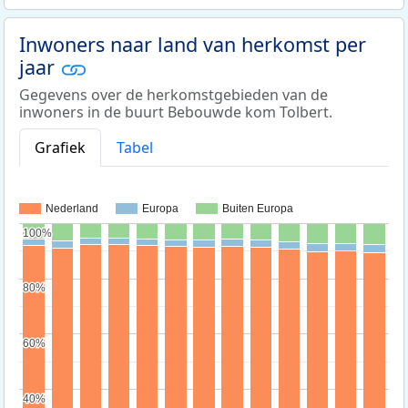
Inwoners naar land van herkomst per
jaar
Gegevens over de herkomstgebieden van de
inwoners in de buurt Bebouwde kom Tolbert.
Grafiek
Tabel
Nederland
Europa
Buiten Europa
100%
100%
80%
80%
60%
60%
40%
40%