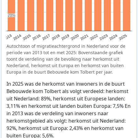
20%
20%
2015
2014
2021
2013
2020
2019
2018
2025
2017
2024
2023
2016
2022
Autochtoon of migratieachtergrond in Nederland voor de
periode van 2013 tot en met 2025: Bovenstaande grafiek
toont de verdeling van de bevolking naar herkomst uit
Nederland, herkomst uit Europa en herkomst van buiten
Europa in de buurt Bebouwde kom Tolbert per jaar.
In 2025 was de herkomst van inwoners in de buurt
Bebouwde kom Tolbert als volgt verdeeld: herkomst
uit Nederland: 89%, herkomst uit Europese landen:
3,11% en herkomst uit landen buiten Europa: 7,5% En
in 2013 was de verdeling van inwoners naar
herkomstgebied als volgt: herkomst uit Nederland:
92%, herkomst uit Europa: 2,43% en herkomst van
buiten Europa: 5,6%.