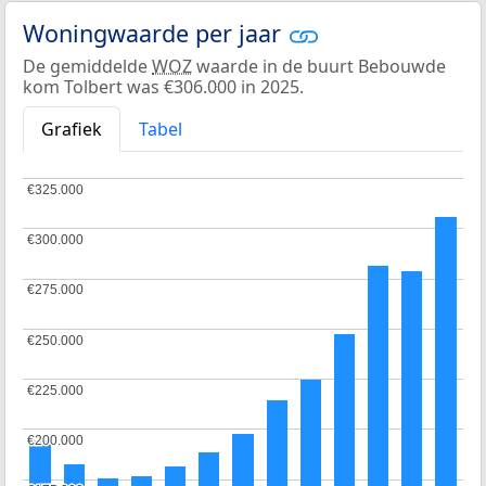
Woningwaarde per jaar
De gemiddelde
WOZ
waarde in de buurt Bebouwde
kom Tolbert was €306.000 in 2025.
Grafiek
Tabel
€325.000
€325.000
€300.000
€300.000
€275.000
€275.000
€250.000
€250.000
€225.000
€225.000
€200.000
€200.000