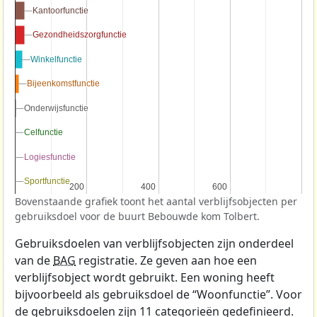
Kantoorfunctie
Kantoorfunctie
Gezondheidszorgfunctie
Gezondheidszorgfunctie
Winkelfunctie
Winkelfunctie
Bijeenkomstfunctie
Bijeenkomstfunctie
Onderwijsfunctie
Onderwijsfunctie
Celfunctie
Celfunctie
Logiesfunctie
Logiesfunctie
Sportfunctie
Sportfunctie
200
200
400
400
600
600
Bovenstaande grafiek toont het aantal verblijfsobjecten per
gebruiksdoel voor de buurt Bebouwde kom Tolbert.
Gebruiksdoelen van verblijfsobjecten zijn onderdeel
van de
BAG
registratie. Ze geven aan hoe een
verblijfsobject wordt gebruikt. Een woning heeft
bijvoorbeeld als gebruiksdoel de “Woonfunctie”. Voor
de gebruiksdoelen zijn 11 categorieën gedefinieerd.