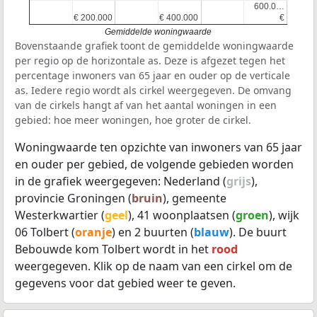
600.0…
600.0…
€ 200.000
€ 200.000
€ 400.000
€ 400.000
€
€
Gemiddelde woningwaarde
Bovenstaande grafiek toont de gemiddelde woningwaarde
per regio op de horizontale as. Deze is afgezet tegen het
percentage inwoners van 65 jaar en ouder op de verticale
as. Iedere regio wordt als cirkel weergegeven. De omvang
van de cirkels hangt af van het aantal woningen in een
gebied: hoe meer woningen, hoe groter de cirkel.
Woningwaarde ten opzichte van inwoners van 65 jaar
en ouder per gebied, de volgende gebieden worden
in de grafiek weergegeven: Nederland (
grijs
),
provincie Groningen (
bruin
), gemeente
Westerkwartier (
geel
), 41 woonplaatsen (
groen
), wijk
06 Tolbert (
oranje
) en 2 buurten (
blauw
). De buurt
Bebouwde kom Tolbert wordt in het
rood
weergegeven. Klik op de naam van een cirkel om de
gegevens voor dat gebied weer te geven.