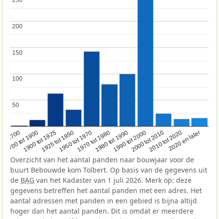
250
250
200
200
150
150
100
100
50
50
1950 tot 1970
1990 tot 2000
1900 tot 1925
2020 en later
1970 tot 1980
oor 1700
2000 tot 2010
1925 tot 1950
1980 tot 1990
1700 tot 1900
2010 tot 2020
Overzicht van het aantal panden naar bouwjaar voor de
buurt Bebouwde kom Tolbert. Op basis van de gegevens uit
de
BAG
van het Kadaster van 1 juli 2026. Merk op: deze
gegevens betreffen het aantal panden met een adres. Het
aantal adressen met panden in een gebied is bijna altijd
hoger dan het aantal panden. Dit is omdat er meerdere