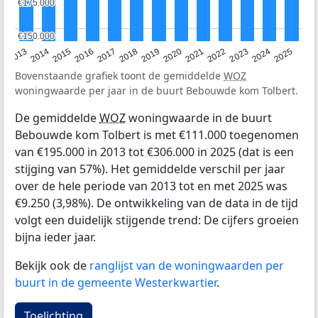
€175.000
€175.000
€150.000
€150.000
2015
2021
2014
2020
2013
2019
2025
2018
2024
2017
2023
2016
2022
Bovenstaande grafiek toont de gemiddelde
WOZ
woningwaarde per jaar in de buurt Bebouwde kom Tolbert.
De gemiddelde
WOZ
woningwaarde in de buurt
Bebouwde kom Tolbert is met €111.000 toegenomen
van €195.000 in 2013 tot €306.000 in 2025 (dat is een
stijging van 57%). Het gemiddelde verschil per jaar
over de hele periode van 2013 tot en met 2025 was
€9.250 (3,98%). De ontwikkeling van de data in de tijd
volgt een duidelijk stijgende trend: De cijfers groeien
bijna ieder jaar.
Bekijk ook de
ranglijst van de woningwaarden per
buurt in de gemeente Westerkwartier
.
Toelichting