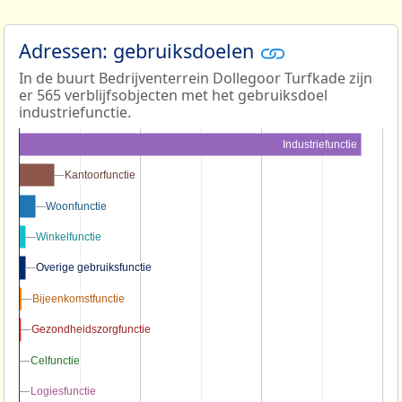
Adressen: gebruiksdoelen
In de buurt Bedrijventerrein Dollegoor Turfkade zijn
er 565 verblijfsobjecten met het gebruiksdoel
industriefunctie.
Industriefunctie
Kantoorfunctie
Kantoorfunctie
Woonfunctie
Woonfunctie
Winkelfunctie
Winkelfunctie
Overige gebruiksfunctie
Overige gebruiksfunctie
Bijeenkomstfunctie
Bijeenkomstfunctie
Gezondheidszorgfunctie
Gezondheidszorgfunctie
Celfunctie
Celfunctie
Logiesfunctie
Logiesfunctie