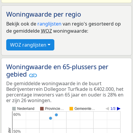
Woningwaarde per regio
Bekijk ook de
ranglijsten
van regio's gesorteerd op
de gemiddelde
WOZ
woningwaarde:
WOZ ranglijsten
Woningwaarde en 65-plussers per
gebied
De gemiddelde woningwaarde in de buurt
Bedrijventerrein Dollegoor Turfkade is €402.000, het
percentage inwoners van 65 jaar en ouder is 28% en
er zijn 26 woningen.
Nederland
Provincie…
Gemeente…
1/3
60%
60%
50%
50%