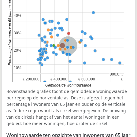
Percentage inwoners van 65 jaar en ouder
40%
40%
30%
30%
Nederland
20%
20%
10%
10%
800.0…
800.0…
€ 200.000
€ 200.000
€ 400.000
€ 400.000
€ 600.000
€ 600.000
€
€
Gemiddelde woningwaarde
Bovenstaande grafiek toont de gemiddelde woningwaarde
per regio op de horizontale as. Deze is afgezet tegen het
percentage inwoners van 65 jaar en ouder op de verticale
as. Iedere regio wordt als cirkel weergegeven. De omvang
van de cirkels hangt af van het aantal woningen in een
gebied: hoe meer woningen, hoe groter de cirkel.
Woningwaarde ten opzichte van inwoners van 65 jaar