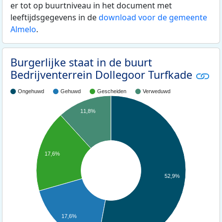
er tot op buurtniveau in het document met
leeftijdsgegevens in de
download voor de gemeente
Almelo
.
Burgerlijke staat in de buurt
Bedrijventerrein Dollegoor Turfkade
Ongehuwd
Gehuwd
Gescheiden
Verweduwd
11,8%
17,6%
52,9%
17,6%