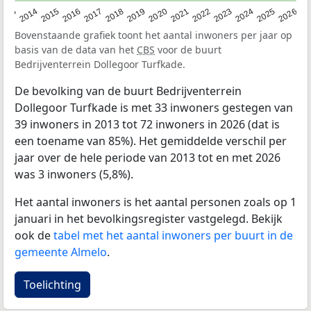
2022
2015
2021
2014
2020
2013
2026
2019
2025
2018
2024
2017
2023
2016
Bovenstaande grafiek toont het aantal inwoners per jaar op
basis van de data van het
CBS
voor de buurt
Bedrijventerrein Dollegoor Turfkade.
De bevolking van de buurt Bedrijventerrein
Dollegoor Turfkade is met 33 inwoners gestegen van
39 inwoners in 2013 tot 72 inwoners in 2026 (dat is
een toename van 85%). Het gemiddelde verschil per
jaar over de hele periode van 2013 tot en met 2026
was 3 inwoners (5,8%).
Het aantal inwoners is het aantal personen zoals op 1
januari in het bevolkingsregister vastgelegd. Bekijk
ook de
tabel met het aantal inwoners per buurt in de
gemeente Almelo
.
Toelichting