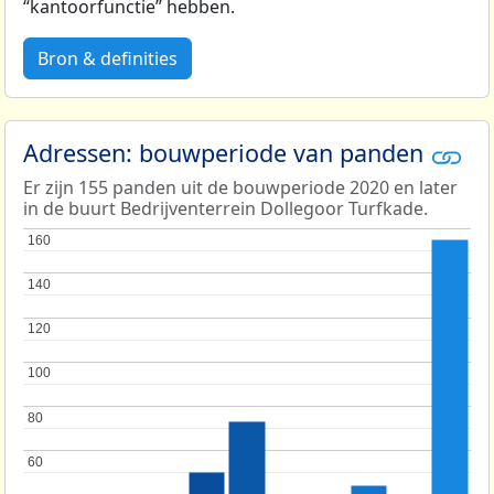
“kantoorfunctie” hebben.
Bron & definities
Adressen: bouwperiode van panden
Er zijn 155 panden uit de bouwperiode 2020 en later
in de buurt Bedrijventerrein Dollegoor Turfkade.
160
160
140
140
120
120
100
100
80
80
60
60