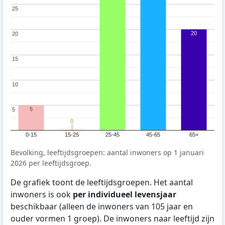
25
25
20
20
20
15
15
10
10
5
5
5
0
0
0-15
15-25
25-45
45-65
65+
Bevolking, leeftijdsgroepen: aantal inwoners op 1 januari
2026 per leeftijdsgroep.
De grafiek toont de leeftijdsgroepen. Het aantal
inwoners is ook
per individueel levensjaar
beschikbaar (alleen de inwoners van 105 jaar en
ouder vormen 1 groep). De inwoners naar leeftijd zijn