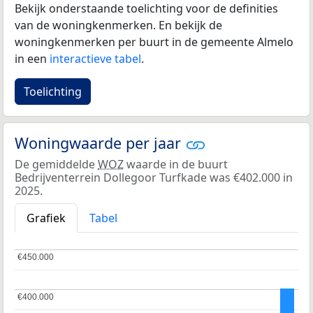
Bekijk onderstaande toelichting voor de definities
van de woningkenmerken. En bekijk de
woningkenmerken per buurt in de gemeente Almelo
in een
interactieve tabel
.
Toelichting
Woningwaarde per jaar
De gemiddelde
WOZ
waarde in de buurt
Bedrijventerrein Dollegoor Turfkade was €402.000 in
2025.
Grafiek
Tabel
€450.000
€450.000
€400.000
€400.000