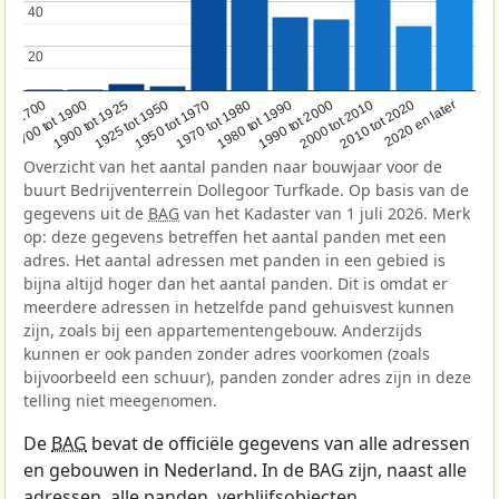
40
40
20
20
1950 tot 1970
1990 tot 2000
1900 tot 1925
2020 en later
1970 tot 1980
oor 1700
2000 tot 2010
1925 tot 1950
1980 tot 1990
1700 tot 1900
2010 tot 2020
Overzicht van het aantal panden naar bouwjaar voor de
buurt Bedrijventerrein Dollegoor Turfkade. Op basis van de
gegevens uit de
BAG
van het Kadaster van 1 juli 2026. Merk
op: deze gegevens betreffen het aantal panden met een
adres. Het aantal adressen met panden in een gebied is
bijna altijd hoger dan het aantal panden. Dit is omdat er
meerdere adressen in hetzelfde pand gehuisvest kunnen
zijn, zoals bij een appartementengebouw. Anderzijds
kunnen er ook panden zonder adres voorkomen (zoals
bijvoorbeeld een schuur), panden zonder adres zijn in deze
telling niet meegenomen.
De
BAG
bevat de officiële gegevens van alle adressen
en gebouwen in Nederland. In de BAG zijn, naast alle
adressen, alle panden, verblijfsobjecten,