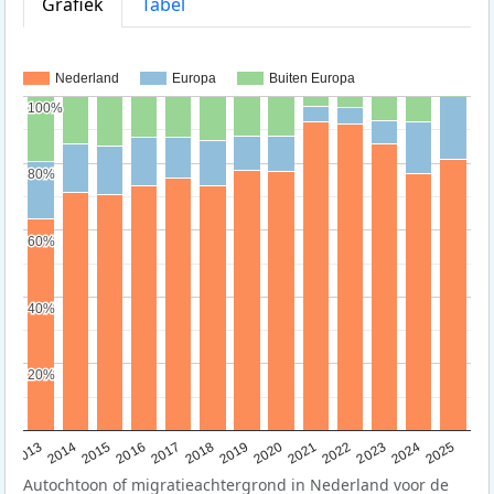
Grafiek
Tabel
Nederland
Europa
Buiten Europa
100%
100%
80%
80%
60%
60%
40%
40%
20%
20%
2015
2014
2021
2013
2020
2019
2018
2025
2017
2024
2023
2016
2022
Autochtoon of migratieachtergrond in Nederland voor de