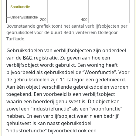
Sportfunctie
Sportfunctie
Onderwijsfunctie
Onderwijsfunctie
200
200
400
400
Bovenstaande grafiek toont het aantal verblijfsobjecten per
gebruiksdoel voor de buurt Bedrijventerrein Dollegoor
Turfkade.
Gebruiksdoelen van verblijfsobjecten zijn onderdeel
van de
BAG
registratie. Ze geven aan hoe een
verblijfsobject wordt gebruikt. Een woning heeft
bijvoorbeeld als gebruiksdoel de “Woonfunctie”. Voor
de gebruiksdoelen zijn 11 categorieën gedefinieerd.
Aan één object verschillende gebruiksdoelen worden
toegekend. Een voorbeeld is een verblijfsobject
waarin een boerderij gehuisvest is. Dit object kan
zowel een “industriefunctie” als een “woonfunctie”
hebben. En een verblijfsobject waarin een bedrijf
gehuisvest is kan naast gebruiksdoel
“industriefunctie” bijvoorbeeld ook een