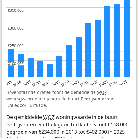
€350.000
€350.000
€300.000
€300.000
€250.000
€250.000
€200.000
€200.000
2015
2021
2014
2020
2013
2019
2025
2018
2024
2017
2023
2016
2022
Bovenstaande grafiek toont de gemiddelde
WOZ
woningwaarde per jaar in de buurt Bedrijventerrein
Dollegoor Turfkade.
De gemiddelde
WOZ
woningwaarde in de buurt
Bedrijventerrein Dollegoor Turfkade is met €168.000
gegroeid van €234.000 in 2013 tot €402.000 in 2025