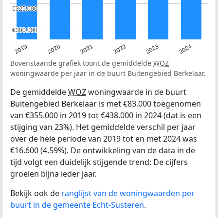
€325.000
€325.000
€300.000
€300.000
2019
2020
2021
2022
2023
2024
Bovenstaande grafiek toont de gemiddelde
WOZ
woningwaarde per jaar in de buurt Buitengebied Berkelaar.
De gemiddelde
WOZ
woningwaarde in de buurt
Buitengebied Berkelaar is met €83.000 toegenomen
van €355.000 in 2019 tot €438.000 in 2024 (dat is een
stijging van 23%). Het gemiddelde verschil per jaar
over de hele periode van 2019 tot en met 2024 was
€16.600 (4,59%). De ontwikkeling van de data in de
tijd volgt een duidelijk stijgende trend: De cijfers
groeien bijna ieder jaar.
Bekijk ook de
ranglijst van de woningwaarden per
buurt in de gemeente Echt-Susteren
.