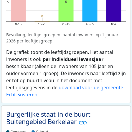
5
5
5
0
0
0-15
15-25
25-45
45-65
65+
Bevolking, leeftijdsgroepen: aantal inwoners op 1 januari
2026 per leeftijdsgroep.
De grafiek toont de leeftijdsgroepen. Het aantal
inwoners is ook
per individueel levensjaar
beschikbaar (alleen de inwoners van 105 jaar en
ouder vormen 1 groep). De inwoners naar leeftijd zijn
er tot op buurtniveau in het document met
leeftijdsgegevens in de
download voor de gemeente
Echt-Susteren
.
Burgerlijke staat in de buurt
Buitengebied Berkelaar
Ongehuwd
Gehuwd