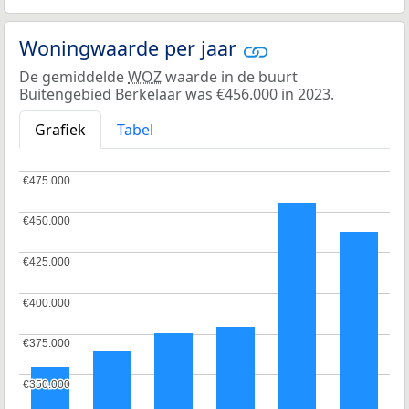
Woningwaarde per jaar
De gemiddelde
WOZ
waarde in de buurt
Buitengebied Berkelaar was €456.000 in 2023.
Grafiek
Tabel
€475.000
€475.000
€450.000
€450.000
€425.000
€425.000
€400.000
€400.000
€375.000
€375.000
€350.000
€350.000