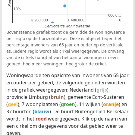
10%
10%
600.0…
600.0…
€ 200.000
€ 200.000
€ 400.000
€ 400.000
€
€
Gemiddelde woningwaarde
Bovenstaande grafiek toont de gemiddelde woningwaarde
per regio op de horizontale as. Deze is afgezet tegen het
percentage inwoners van 65 jaar en ouder op de verticale
as. Iedere regio wordt als cirkel weergegeven. De omvang
van de cirkels hangt af van het aantal woningen in een
gebied: hoe meer woningen, hoe groter de cirkel.
Woningwaarde ten opzichte van inwoners van 65 jaar
en ouder per gebied, de volgende gebieden worden
in de grafiek weergegeven: Nederland (
grijs
),
provincie Limburg (
bruin
), gemeente Echt-Susteren
(
geel
), 7 woonplaatsen (
groen
), 11 wijken (
oranje
) en
37 buurten (
blauw
). De buurt Buitengebied Berkelaar
wordt in het
rood
weergegeven. Klik op de naam van
een cirkel om de gegevens voor dat gebied weer te
geven.