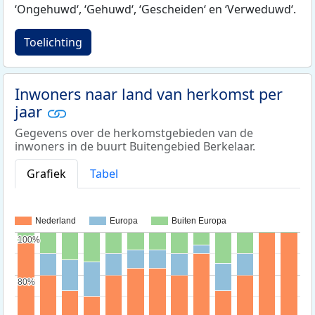
‘Ongehuwd‘, ‘Gehuwd‘, ‘Gescheiden‘ en ‘Verweduwd‘.
Toelichting
Inwoners naar land van herkomst per
jaar
Gegevens over de herkomstgebieden van de
inwoners in de buurt Buitengebied Berkelaar.
Grafiek
Tabel
Nederland
Europa
Buiten Europa
100%
100%
80%
80%