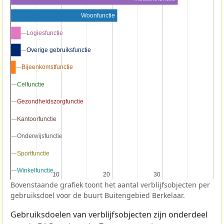
Woonfunctie
Logiesfunctie
Logiesfunctie
Overige gebruiksfunctie
Overige gebruiksfunctie
Bijeenkomstfunctie
Bijeenkomstfunctie
Celfunctie
Celfunctie
Gezondheidszorgfunctie
Gezondheidszorgfunctie
Kantoorfunctie
Kantoorfunctie
Onderwijsfunctie
Onderwijsfunctie
Sportfunctie
Sportfunctie
Winkelfunctie
Winkelfunctie
10
10
20
20
30
30
Bovenstaande grafiek toont het aantal verblijfsobjecten per
gebruiksdoel voor de buurt Buitengebied Berkelaar.
Gebruiksdoelen van verblijfsobjecten zijn onderdeel