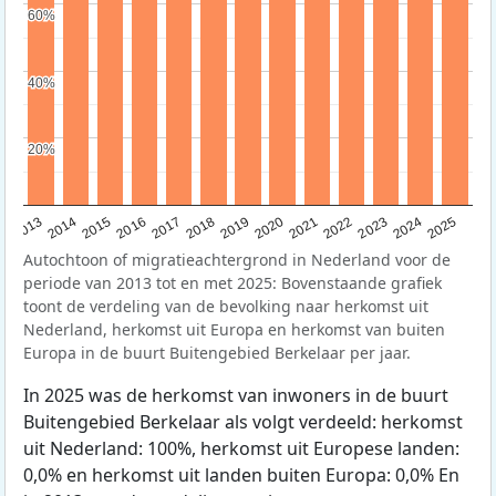
60%
60%
40%
40%
20%
20%
2015
2014
2021
2013
2020
2019
2018
2025
2017
2024
2023
2016
2022
Autochtoon of migratieachtergrond in Nederland voor de
periode van 2013 tot en met 2025: Bovenstaande grafiek
toont de verdeling van de bevolking naar herkomst uit
Nederland, herkomst uit Europa en herkomst van buiten
Europa in de buurt Buitengebied Berkelaar per jaar.
In 2025 was de herkomst van inwoners in de buurt
Buitengebied Berkelaar als volgt verdeeld: herkomst
uit Nederland: 100%, herkomst uit Europese landen:
0,0% en herkomst uit landen buiten Europa: 0,0% En