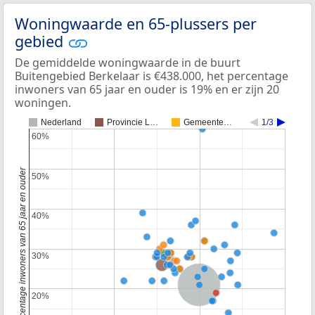
Woningwaarde en 65-plussers per
gebied
De gemiddelde woningwaarde in de buurt
Buitengebied Berkelaar is €438.000, het percentage
inwoners van 65 jaar en ouder is 19% en er zijn 20
woningen.
Nederland
Provincie L…
Gemeente…
1/3
60%
60%
Percentage inwoners van 65 jaar en ouder
50%
50%
40%
40%
30%
30%
Nederland
20%
20%