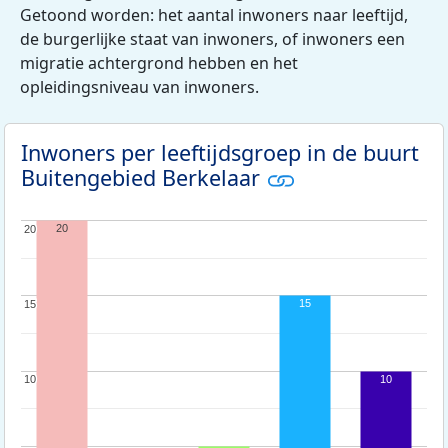
Getoond worden: het aantal inwoners naar leeftijd,
de burgerlijke staat van inwoners, of inwoners een
migratie achtergrond hebben en het
opleidingsniveau van inwoners.
Inwoners per leeftijdsgroep in de buurt
Buitengebied Berkelaar
20
20
20
15
15
15
10
10
10