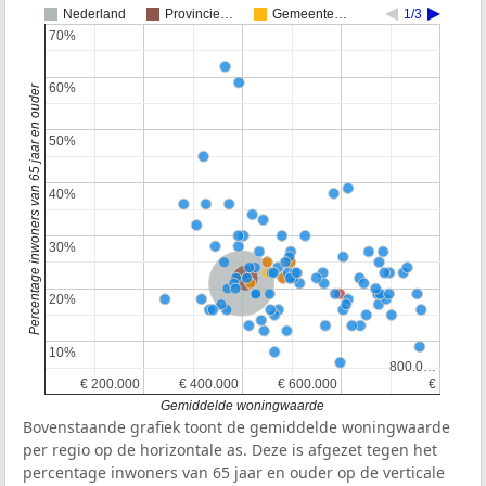
Nederland
Provincie…
Gemeente…
1/3
70%
70%
60%
60%
Percentage inwoners van 65 jaar en ouder
50%
50%
40%
40%
30%
30%
Provincie Noord-Brabant
Nederland
20%
20%
10%
10%
800.0…
800.0…
€ 200.000
€ 200.000
€ 400.000
€ 400.000
€ 600.000
€ 600.000
€
€
Gemiddelde woningwaarde
Bovenstaande grafiek toont de gemiddelde woningwaarde
per regio op de horizontale as. Deze is afgezet tegen het
percentage inwoners van 65 jaar en ouder op de verticale