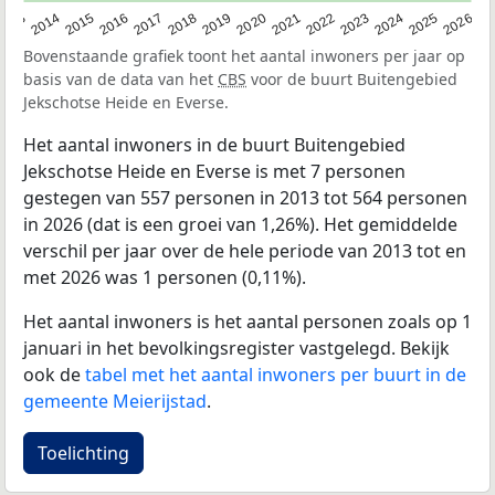
2022
2015
2021
2014
2020
2013
2026
2019
2025
2018
2024
2017
2023
2016
Bovenstaande grafiek toont het aantal inwoners per jaar op
basis van de data van het
CBS
voor de buurt Buitengebied
Jekschotse Heide en Everse.
Het aantal inwoners in de buurt Buitengebied
Jekschotse Heide en Everse is met 7 personen
gestegen van 557 personen in 2013 tot 564 personen
in 2026 (dat is een groei van 1,26%). Het gemiddelde
verschil per jaar over de hele periode van 2013 tot en
met 2026 was 1 personen (0,11%).
Het aantal inwoners is het aantal personen zoals op 1
januari in het bevolkingsregister vastgelegd. Bekijk
ook de
tabel met het aantal inwoners per buurt in de
gemeente Meierijstad
.
Toelichting