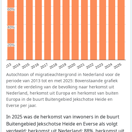
60%
60%
40%
40%
20%
20%
2015
2014
2021
2013
2020
2019
2018
2025
2017
2024
2023
2016
2022
Autochtoon of migratieachtergrond in Nederland voor de
periode van 2013 tot en met 2025: Bovenstaande grafiek
toont de verdeling van de bevolking naar herkomst uit
Nederland, herkomst uit Europa en herkomst van buiten
Europa in de buurt Buitengebied Jekschotse Heide en
Everse per jaar.
In 2025 was de herkomst van inwoners in de buurt
Buitengebied Jekschotse Heide en Everse als volgt
verdeeld: herkomst uit Nederland: 88%, herkomst uit