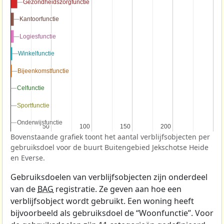
Gezondheidszorgfunctie
Gezondheidszorgfunctie
Kantoorfunctie
Kantoorfunctie
Logiesfunctie
Logiesfunctie
Winkelfunctie
Winkelfunctie
Bijeenkomstfunctie
Bijeenkomstfunctie
Celfunctie
Celfunctie
Sportfunctie
Sportfunctie
Onderwijsfunctie
Onderwijsfunctie
50
50
100
100
150
150
200
200
Bovenstaande grafiek toont het aantal verblijfsobjecten per
gebruiksdoel voor de buurt Buitengebied Jekschotse Heide
en Everse.
Gebruiksdoelen van verblijfsobjecten zijn onderdeel
van de
BAG
registratie. Ze geven aan hoe een
verblijfsobject wordt gebruikt. Een woning heeft
bijvoorbeeld als gebruiksdoel de “Woonfunctie”. Voor