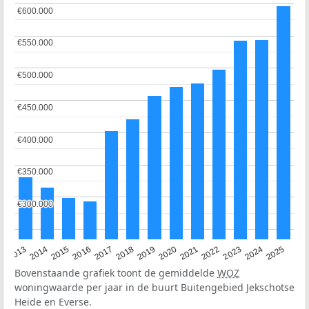
€600.000
€600.000
€550.000
€550.000
€500.000
€500.000
€450.000
€450.000
€400.000
€400.000
€350.000
€350.000
€300.000
€300.000
2015
2021
2014
2020
2013
2019
2025
2018
2024
2017
2023
2016
2022
Bovenstaande grafiek toont de gemiddelde
WOZ
woningwaarde per jaar in de buurt Buitengebied Jekschotse
Heide en Everse.