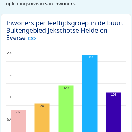
opleidingsniveau van inwoners.
Inwoners per leeftijdsgroep in de buurt
Buitengebied Jekschotse Heide en
Everse
200
200
190
150
150
120
105
100
100
80
65
50
50