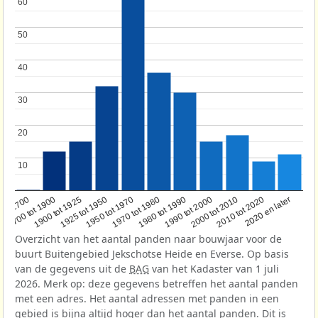
60
60
50
50
40
40
30
30
20
20
10
10
1950 tot 1970
1990 tot 2000
1900 tot 1925
2020 en later
1970 tot 1980
oor 1700
2000 tot 2010
1925 tot 1950
1980 tot 1990
1700 tot 1900
2010 tot 2020
Overzicht van het aantal panden naar bouwjaar voor de
buurt Buitengebied Jekschotse Heide en Everse. Op basis
van de gegevens uit de
BAG
van het Kadaster van 1 juli
2026. Merk op: deze gegevens betreffen het aantal panden
met een adres. Het aantal adressen met panden in een
gebied is bijna altijd hoger dan het aantal panden. Dit is