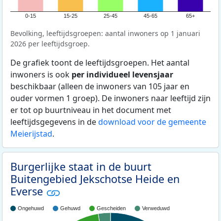
0-15
15-25
25-45
45-65
65+
Bevolking, leeftijdsgroepen: aantal inwoners op 1 januari
2026 per leeftijdsgroep.
De grafiek toont de leeftijdsgroepen. Het aantal
inwoners is ook
per individueel levensjaar
beschikbaar (alleen de inwoners van 105 jaar en
ouder vormen 1 groep). De inwoners naar leeftijd zijn
er tot op buurtniveau in het document met
leeftijdsgegevens in de
download voor de gemeente
Meierijstad
.
Burgerlijke staat in de buurt
Buitengebied Jekschotse Heide en
Everse
Ongehuwd
Gehuwd
Gescheiden
Verweduwd