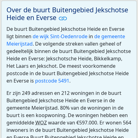
Over de buurt Buitengebied Jekschotse
Heide en Everse
De buurt Buitengebied Jekschotse Heide en Everse
ligt binnen
de wijk Sint-Oedenrode
in
de gemeente
Meierijstad
. De volgende streken vallen geheel of
gedeeltelijk binnen de buurt Buitengebied Jekschotse
Heide en Everse: Jekschotsche Heide, Bikkelkamp,
Het Laars en Jekschot. De meest voorkomende
postcode in de buurt Buitengebied Jekschotse Heide
en Everse is
postcode 5491
.
Er zijn 249 adressen en 212 woningen in de buurt
Buitengebied Jekschotse Heide en Everse in de
gemeente Meierijstad. 80% van de woningen in de
buurt is een koopwoning. De woningen hebben een
gemiddelde
WOZ
waarde van €597.000. Er wonen 564
inwoners in de buurt Buitengebied Jekschotse Heide
en Everse Buurt Buitengebied Jekschotse Heide en