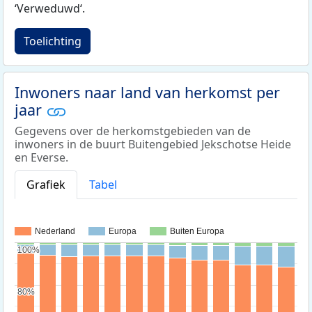
‘Verweduwd‘.
Toelichting
Inwoners naar land van herkomst per
jaar
Gegevens over de herkomstgebieden van de
inwoners in de buurt Buitengebied Jekschotse Heide
en Everse.
Grafiek
Tabel
Nederland
Europa
Buiten Europa
100%
100%
80%
80%